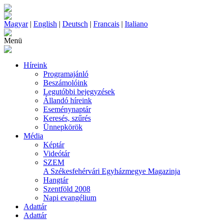
Magyar
|
English
|
Deutsch
|
Francais
|
Italiano
Menü
Híreink
Programajánló
Beszámolóink
Legutóbbi bejegyzések
Állandó híreink
Eseménynaptár
Keresés, szűrés
Ünnepkörök
Média
Képtár
Videótár
SZEM
A Székesfehérvári Egyházmegye Magazinja
Hangtár
Szentföld 2008
Napi evangélium
Adattár
Adattár