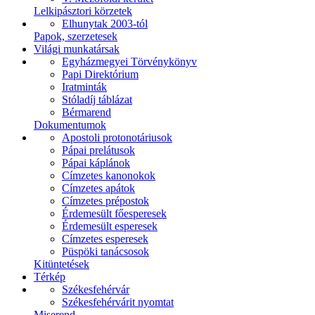
Lelkipásztori körzetek
Elhunytak 2003-tól
Papok, szerzetesek
Világi munkatársak
Egyházmegyei Törvénykönyv
Papi Direktórium
Iratminták
Stóladíj táblázat
Bérmarend
Dokumentumok
Apostoli protonotáriusok
Pápai prelátusok
Pápai káplánok
Címzetes kanonokok
Címzetes apátok
Címzetes prépostok
Érdemesült főesperesek
Érdemesült esperesek
Címzetes esperesek
Püspöki tanácsosok
Kitüntetések
Térkép
Székesfehérvár
Székesfehérvárit nyomtat
Miserend