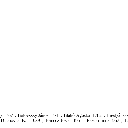
gy 1767–, Bulovszky János 1771–, Blahó Ágoston 1782–, Brestyánszk
Duchovics Iván 1939–, Tomecz József 1951–, Eszéki Imre 1967–, Tár