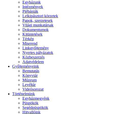
Egyházunk
Intézmények
Plébániák
Lelkipásztori körzetek
Papok, szerzetesek
Világi munkatársak
Dokumentumok
Kitüntetések
Térkép
Miserend
Linkgyűjtemény
Nyertes pályázatok
Közbeszerzés
Adatvédelem
Gyűjteményeink
Bemutatás
Könyvtár
Múzeum
Levéltár
Videósorozat
Történelmünk
Egyházmegyénk
Püspökök
Segédpüspökök
Hitvallóink