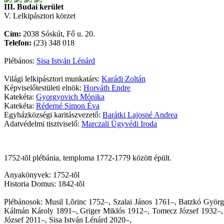
III. Budai kerület
V. Lelkipásztori körzet
Cím:
2038 Sóskút, Fő u. 20.
Telefon:
(23) 348 018
Plébános:
Sisa István Lénárd
Világi lelkipásztori munkatárs:
Karádi Zoltán
Képviselőtestületi elnök:
Horváth Endre
Katekéta:
Gyorgyovich Mónika
Katekéta:
Réderné Simon Éva
Egyházközségi karitászvezető:
Barátki Lajosné Andrea
Adatvédelmi tisztviselő:
Marczali Ügyvédi Iroda
1752-tõl plébánia, temploma 1772-1779 között épült.
Anyakönyvek: 1752-tõl
Historia Domus: 1842-tõl
Plébánosok: Musil Lõrinc 1752–, Szalai János 1761–, Batzkó Györ
Kálmán Károly 1891–, Griger Miklós 1912–, Tomecz József 1932–, 
József 2011–, Sisa István Lénárd 2020
–,