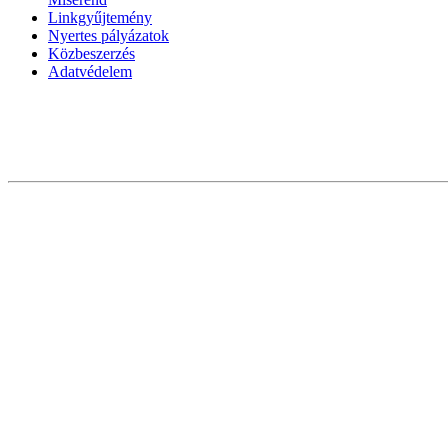
Linkgyűjtemény
Nyertes pályázatok
Közbeszerzés
Adatvédelem