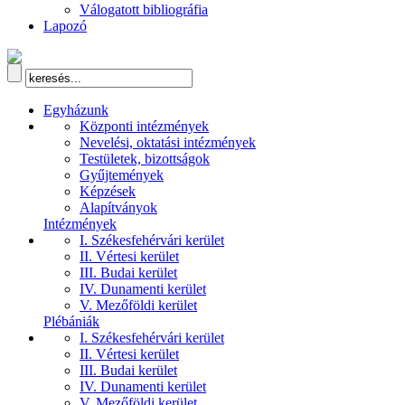
Válogatott bibliográfia
Lapozó
Egyházunk
Központi intézmények
Nevelési, oktatási intézmények
Testületek, bizottságok
Gyűjtemények
Képzések
Alapítványok
Intézmények
I. Székesfehérvári kerület
II. Vértesi kerület
III. Budai kerület
IV. Dunamenti kerület
V. Mezőföldi kerület
Plébániák
I. Székesfehérvári kerület
II. Vértesi kerület
III. Budai kerület
IV. Dunamenti kerület
V. Mezőföldi kerület