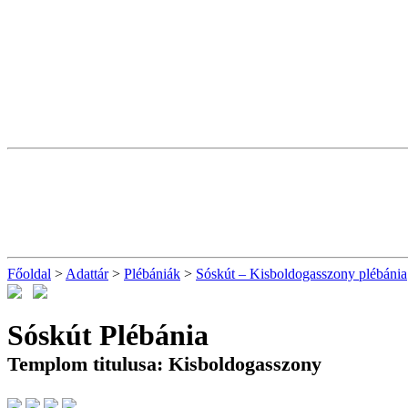
Főoldal
>
Adattár
>
Plébániák
>
Sóskút – Kisboldogasszony plébánia
Sóskút Plébánia
Templom titulusa: Kisboldogasszony