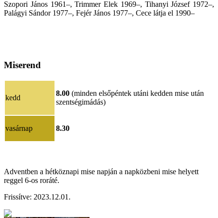
Szopori János 1961–, Trimmer Elek 1969–, Tihanyi József 1972–,
Palágyi Sándor 1977–, Fejér János 1977–, Cece látja el 1990–
Miserend
8.00
(minden elsőpéntek utáni kedden mise után
kedd
szentségimádás)
vasárnap
8.30
Adventben a hétköznapi mise napján a napközbeni mise helyett
reggel 6-os roráté.
Frissítve:
202
3.12.01
.