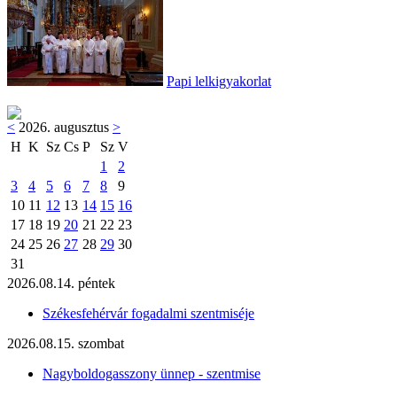
Papi lelkigyakorlat
<
2026. augusztus
>
H
K
Sz
Cs
P
Sz
V
1
2
3
4
5
6
7
8
9
10
11
12
13
14
15
16
17
18
19
20
21
22
23
24
25
26
27
28
29
30
31
2026.08.14. péntek
Székesfehérvár fogadalmi szentmiséje
2026.08.15. szombat
Nagyboldogasszony ünnep - szentmise