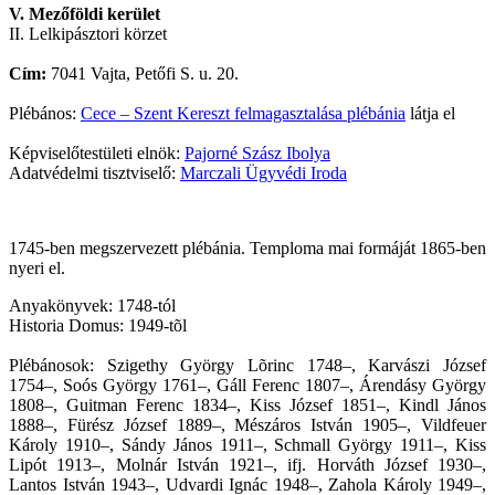
V. Mezőföldi kerület
II. Lelkipásztori körzet
Cím:
7041 Vajta, Petőfi S. u. 20.
Plébános:
Cece – Szent Kereszt felmagasztalása plébánia
látja el
Képviselőtestületi elnök:
Pajorné Szász Ibolya
Adatvédelmi tisztviselő:
Marczali Ügyvédi Iroda
1745-ben megszervezett plébánia. Temploma mai formáját 1865-ben
nyeri el.
Anyakönyvek: 1748-tól
Historia Domus: 1949-tõl
Plébánosok: Szigethy György Lõrinc 1748–, Karvászi József
1754–, Soós György 1761–, Gáll Ferenc 1807–, Árendásy György
1808–, Guitman Ferenc 1834–, Kiss József 1851–, Kindl János
1888–, Fürész József 1889–, Mészáros István 1905–, Vildfeuer
Károly 1910–, Sándy János 1911–, Schmall György 1911–, Kiss
Lipót 1913–, Molnár István 1921–, ifj. Horváth József 1930–,
Lantos István 1943–, Udvardi Ignác 1948–, Zahola Károly 1949–,