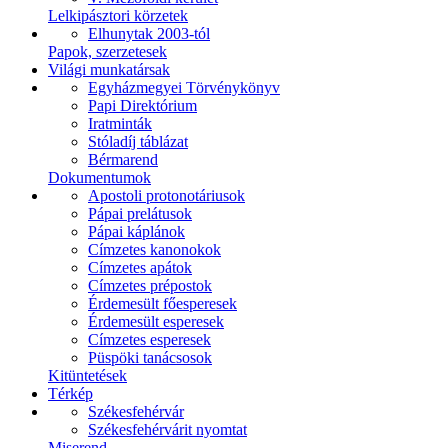
Lelkipásztori körzetek
Elhunytak 2003-tól
Papok, szerzetesek
Világi munkatársak
Egyházmegyei Törvénykönyv
Papi Direktórium
Iratminták
Stóladíj táblázat
Bérmarend
Dokumentumok
Apostoli protonotáriusok
Pápai prelátusok
Pápai káplánok
Címzetes kanonokok
Címzetes apátok
Címzetes prépostok
Érdemesült főesperesek
Érdemesült esperesek
Címzetes esperesek
Püspöki tanácsosok
Kitüntetések
Térkép
Székesfehérvár
Székesfehérvárit nyomtat
Miserend