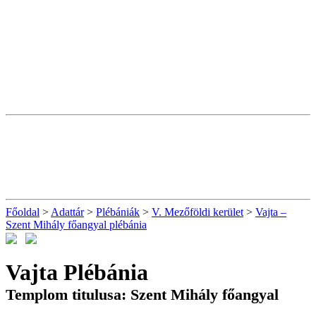
Főoldal
>
Adattár
>
Plébániák
>
V. Mezőföldi kerület
>
Vajta –
Szent Mihály főangyal plébánia
Vajta Plébánia
Templom titulusa: Szent Mihály főangyal