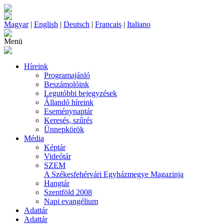
Magyar
|
English
|
Deutsch
|
Francais
|
Italiano
Menü
Híreink
Programajánló
Beszámolóink
Legutóbbi bejegyzések
Állandó híreink
Eseménynaptár
Keresés, szűrés
Ünnepkörök
Média
Képtár
Videótár
SZEM
A Székesfehérvári Egyházmegye Magazinja
Hangtár
Szentföld 2008
Napi evangélium
Adattár
Adattár