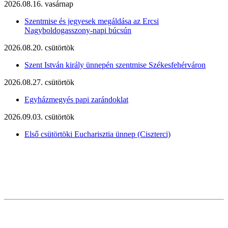
2026.08.16. vasárnap
Szentmise és jegyesek megáldása az Ercsi
Nagyboldogasszony-napi búcsún
2026.08.20. csütörtök
Szent István király ünnepén szentmise Székesfehérváron
2026.08.27. csütörtök
Egyházmegyés papi zarándoklat
2026.09.03. csütörtök
Első csütörtöki Eucharisztia ünnep (Ciszterci)