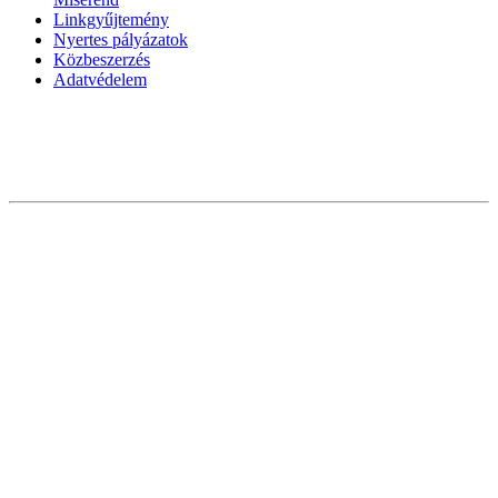
Linkgyűjtemény
Nyertes pályázatok
Közbeszerzés
Adatvédelem