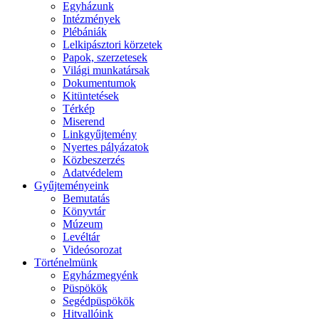
Egyházunk
Intézmények
Plébániák
Lelkipásztori körzetek
Papok, szerzetesek
Világi munkatársak
Dokumentumok
Kitüntetések
Térkép
Miserend
Linkgyűjtemény
Nyertes pályázatok
Közbeszerzés
Adatvédelem
Gyűjteményeink
Bemutatás
Könyvtár
Múzeum
Levéltár
Videósorozat
Történelmünk
Egyházmegyénk
Püspökök
Segédpüspökök
Hitvallóink