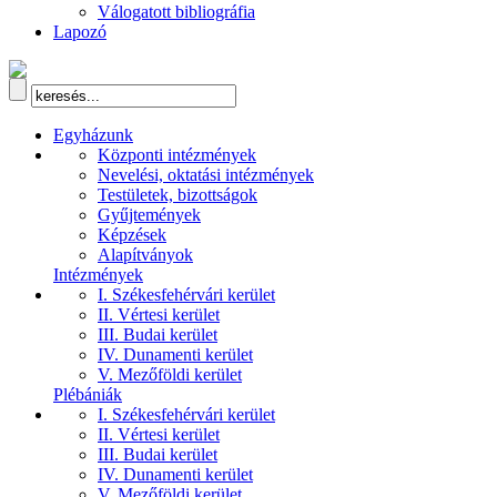
Válogatott bibliográfia
Lapozó
Egyházunk
Központi intézmények
Nevelési, oktatási intézmények
Testületek, bizottságok
Gyűjtemények
Képzések
Alapítványok
Intézmények
I. Székesfehérvári kerület
II. Vértesi kerület
III. Budai kerület
IV. Dunamenti kerület
V. Mezőföldi kerület
Plébániák
I. Székesfehérvári kerület
II. Vértesi kerület
III. Budai kerület
IV. Dunamenti kerület
V. Mezőföldi kerület