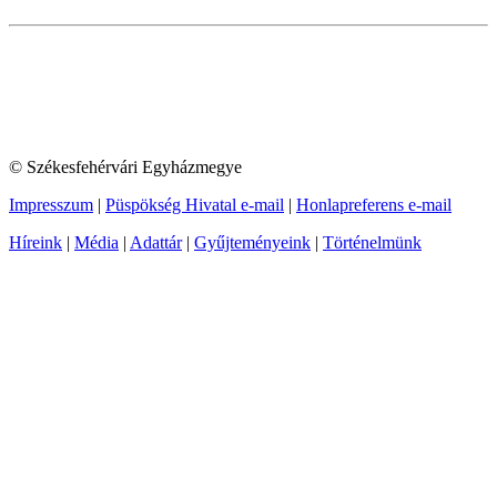
© Székesfehérvári Egyházmegye
Impresszum
|
Püspökség Hivatal e-mail
|
Honlapreferens e-mail
Híreink
|
Média
|
Adattár
|
Gyűjteményeink
|
Történelmünk