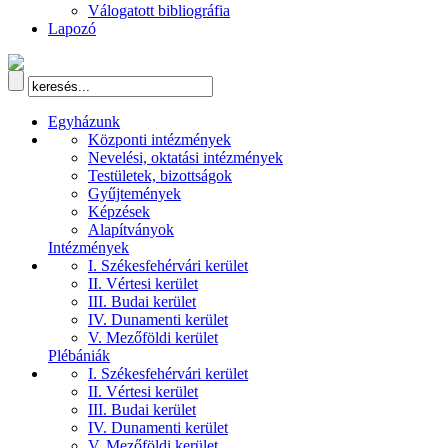
Válogatott bibliográfia
Lapozó
Egyházunk
Központi intézmények
Nevelési, oktatási intézmények
Testületek, bizottságok
Gyűjtemények
Képzések
Alapítványok
Intézmények
I. Székesfehérvári kerület
II. Vértesi kerület
III. Budai kerület
IV. Dunamenti kerület
V. Mezőföldi kerület
Plébániák
I. Székesfehérvári kerület
II. Vértesi kerület
III. Budai kerület
IV. Dunamenti kerület
V. Mezőföldi kerület