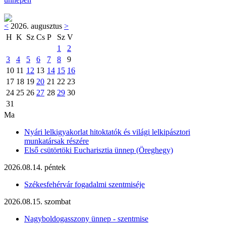
<
2026. augusztus
>
H
K
Sz
Cs
P
Sz
V
1
2
3
4
5
6
7
8
9
10
11
12
13
14
15
16
17
18
19
20
21
22
23
24
25
26
27
28
29
30
31
Ma
Nyári lelkigyakorlat hitoktatók és világi lelkipásztori
munkatársak részére
Első csütörtöki Eucharisztia ünnep (Öreghegy)
2026.08.14. péntek
Székesfehérvár fogadalmi szentmiséje
2026.08.15. szombat
Nagyboldogasszony ünnep - szentmise