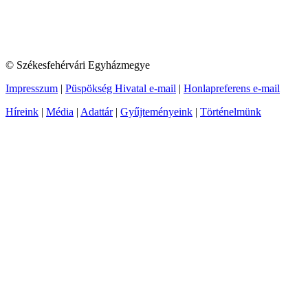
© Székesfehérvári Egyházmegye
Impresszum
|
Püspökség Hivatal e-mail
|
Honlapreferens e-mail
Híreink
|
Média
|
Adattár
|
Gyűjteményeink
|
Történelmünk