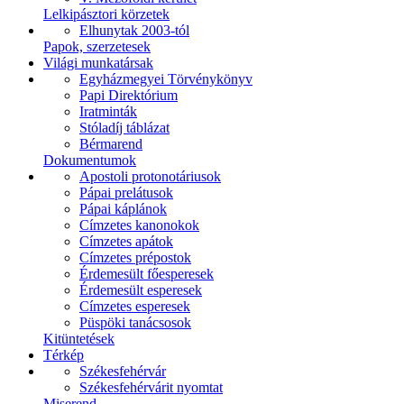
Lelkipásztori körzetek
Elhunytak 2003-tól
Papok, szerzetesek
Világi munkatársak
Egyházmegyei Törvénykönyv
Papi Direktórium
Iratminták
Stóladíj táblázat
Bérmarend
Dokumentumok
Apostoli protonotáriusok
Pápai prelátusok
Pápai káplánok
Címzetes kanonokok
Címzetes apátok
Címzetes prépostok
Érdemesült főesperesek
Érdemesült esperesek
Címzetes esperesek
Püspöki tanácsosok
Kitüntetések
Térkép
Székesfehérvár
Székesfehérvárit nyomtat
Miserend