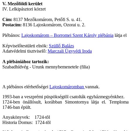
V. Mezőföldi kerület
IV. Lelkipásztori körzet
Cím:
8137 Mezőkomárom, Petőfi S. u. 41.
Postacím:
8136 Lajoskomárom, Ozorai u. 2.
Plébános:
Lajoskomárom – Borromei Szent Károly plébánia
látja el
Képviselőtestületi elnök:
Szüllő Balázs
Adatvédelmi tisztviselő:
Marczali Ügyvédi Iroda
A plébániához tartozik:
Szabadhídvég - Urunk mennybemenetele (filia)
A plébános elérhetőségei
Lajoskomáromban
vannak.
1993-ban a veszprémi püspökségtõl csatolták egyházmegyénkhez.
1724-ben önállósult, korábban Simontornya látja el. Temploma
1746-ban épült.
Anyakönyvek: 1724-tõl
Historia Domus: 1724-tõl