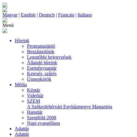
Magyar
|
English
|
Deutsch
|
Francais
|
Italiano
Menü
Híreink
Programajánló
Beszámolóink
Legutóbbi bejegyzések
Állandó híreink
Eseménynaptár
Keresés, szűrés
Ünnepkörök
Média
Képtár
Videótár
SZEM
A Székesfehérvári Egyházmegye Magazinja
Hangtár
Szentföld 2008
Napi evangélium
Adattár
Adattár