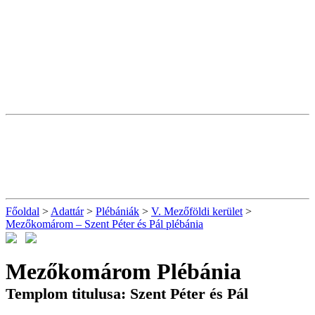
Főoldal
>
Adattár
>
Plébániák
>
V. Mezőföldi kerület
>
Mezőkomárom – Szent Péter és Pál plébánia
Mezőkomárom Plébánia
Templom titulusa: Szent Péter és Pál