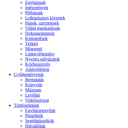
Egyházunk
Intézmények
Plébániák
Lelkipásztori körzetek
Papok, szerzetesek
Világi munkatársak
Dokumentumok
Kitüntetések
Térkép
Miserend
Linkgyűjtemény
Nyertes pályázatok
Közbeszerzés
Adatvédelem
Gyűjteményeink
Bemutatás
Könyvtár
Múzeum
Levéltár
Videósorozat
Történelmünk
Egyházmegyénk
Püspökök
Segédpüspökök
Hitvallóink