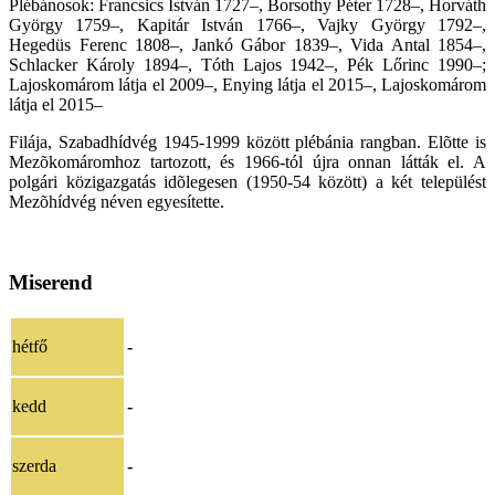
Plébánosok: Francsics István 1727–, Borsothy Péter 1728–, Horváth
György 1759–, Kapitár István 1766–, Vajky György 1792–,
Hegedüs Ferenc 1808–, Jankó Gábor 1839–, Vida Antal 1854–,
Schlacker Károly 1894–, Tóth Lajos 1942–, Pék Lőrinc 1990–;
Lajoskomárom látja el 2009–, Enying látja el 2015–, Lajoskomárom
látja el 2015–
Filája, Szabadhídvég 1945-1999 között plébánia rangban. Elõtte is
Mezõkomáromhoz tartozott, és 1966-tól újra onnan látták el. A
polgári közigazgatás idõlegesen (1950-54 között) a két települést
Mezõhídvég néven egyesítette.
Miserend
hétfő
-
kedd
-
szerda
-