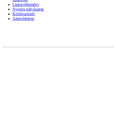
Linkgyűjtemény
Nyertes pályázatok
Közbeszerzés
Adatvédelem