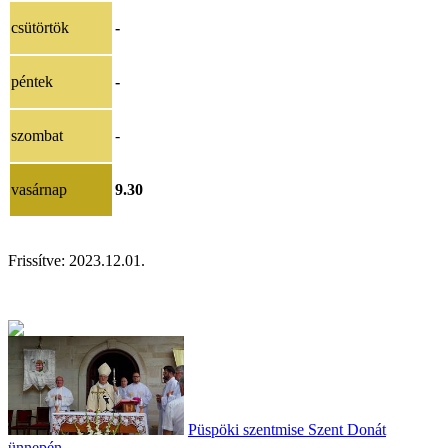
csütörtök
-
péntek
-
szombat
-
vasárnap
9.30
Frissítve: 202
3.12.01.
Püspöki szentmise Szent Donát
ünnepén