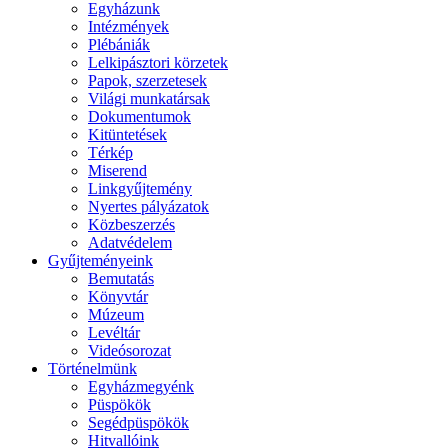
Egyházunk
Intézmények
Plébániák
Lelkipásztori körzetek
Papok, szerzetesek
Világi munkatársak
Dokumentumok
Kitüntetések
Térkép
Miserend
Linkgyűjtemény
Nyertes pályázatok
Közbeszerzés
Adatvédelem
Gyűjteményeink
Bemutatás
Könyvtár
Múzeum
Levéltár
Videósorozat
Történelmünk
Egyházmegyénk
Püspökök
Segédpüspökök
Hitvallóink