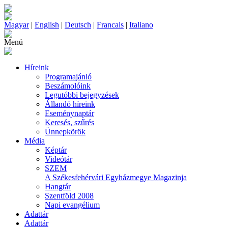
Magyar
|
English
|
Deutsch
|
Francais
|
Italiano
Menü
Híreink
Programajánló
Beszámolóink
Legutóbbi bejegyzések
Állandó híreink
Eseménynaptár
Keresés, szűrés
Ünnepkörök
Média
Képtár
Videótár
SZEM
A Székesfehérvári Egyházmegye Magazinja
Hangtár
Szentföld 2008
Napi evangélium
Adattár
Adattár