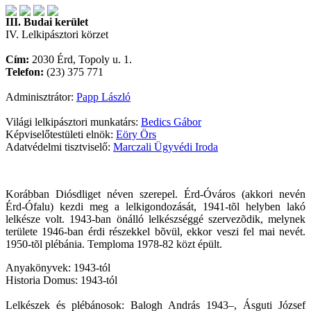
III. Budai kerület
IV. Lelkipásztori körzet
Cím:
2030 Érd, Topoly u. 1.
Telefon:
(23) 375 771
Adminisztrátor:
Papp László
Világi lelkipásztori munkatárs:
Bedics Gábor
Képviselőtestületi elnök:
Eöry Örs
Adatvédelmi tisztviselő:
Marczali Ügyvédi Iroda
Korábban Diósdliget néven szerepel. Érd-Óváros (akkori nevén
Érd-Ófalu) kezdi meg a lelkigondozását, 1941-tõl helyben lakó
lelkésze volt. 1943-ban önálló lelkészséggé szervezõdik, melynek
területe 1946-ban érdi részekkel bõvül, ekkor veszi fel mai nevét.
1950-tõl plébánia. Temploma 1978-82 közt épült.
Anyakönyvek: 1943-tól
Historia Domus: 1943-tól
Lelkészek és plébánosok: Balogh András 1943–, Ásguti József