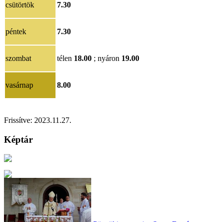
csütörtök
7.30
péntek
7.30
szombat
télen
18.00
; nyáron
19.00
vasárnap
8.00
Frissítve: 2023.11.27.
Képtár