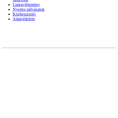
Linkgyűjtemény
Nyertes pályázatok
Közbeszerzés
Adatvédelem