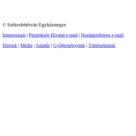
© Székesfehérvári Egyházmegye
Impresszum
|
Püspökség Hivatal e-mail
|
Honlapreferens e-mail
Híreink
|
Média
|
Adattár
|
Gyűjteményeink
|
Történelmünk