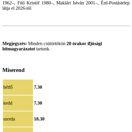
1962–, Filó Kristóf 1980–, Maklári István 2001–, Érd-Postástelep
látja el 2026
-tól
Megjegyzés:
Minden csütörtökön
20 órakor
ifjúsági
hitmagyarázatot
tartunk.
Miserend
hétfő
7.30
kedd
7.30
szerda
18.30