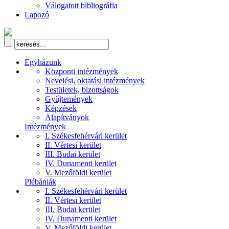
Válogatott bibliográfia
Lapozó
Egyházunk
Központi intézmények
Nevelési, oktatási intézmények
Testületek, bizottságok
Gyűjtemények
Képzések
Alapítványok
Intézmények
I. Székesfehérvári kerület
II. Vértesi kerület
III. Budai kerület
IV. Dunamenti kerület
V. Mezőföldi kerület
Plébániák
I. Székesfehérvári kerület
II. Vértesi kerület
III. Budai kerület
IV. Dunamenti kerület
V. Mezőföldi kerület