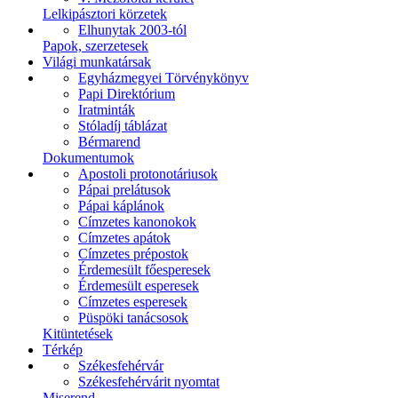
Lelkipásztori körzetek
Elhunytak 2003-tól
Papok, szerzetesek
Világi munkatársak
Egyházmegyei Törvénykönyv
Papi Direktórium
Iratminták
Stóladíj táblázat
Bérmarend
Dokumentumok
Apostoli protonotáriusok
Pápai prelátusok
Pápai káplánok
Címzetes kanonokok
Címzetes apátok
Címzetes prépostok
Érdemesült főesperesek
Érdemesült esperesek
Címzetes esperesek
Püspöki tanácsosok
Kitüntetések
Térkép
Székesfehérvár
Székesfehérvárit nyomtat
Miserend