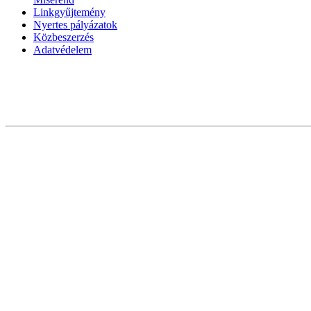
Linkgyűjtemény
Nyertes pályázatok
Közbeszerzés
Adatvédelem