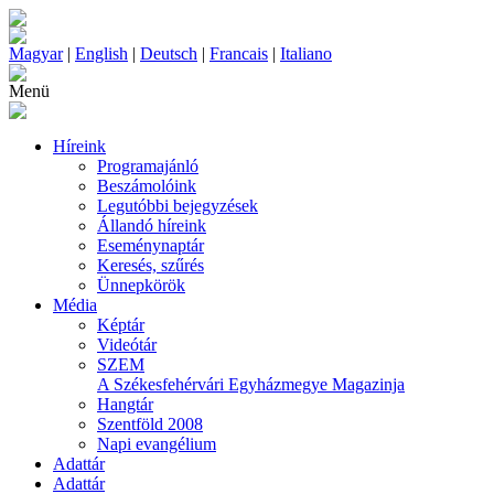
Magyar
|
English
|
Deutsch
|
Francais
|
Italiano
Menü
Híreink
Programajánló
Beszámolóink
Legutóbbi bejegyzések
Állandó híreink
Eseménynaptár
Keresés, szűrés
Ünnepkörök
Média
Képtár
Videótár
SZEM
A Székesfehérvári Egyházmegye Magazinja
Hangtár
Szentföld 2008
Napi evangélium
Adattár
Adattár