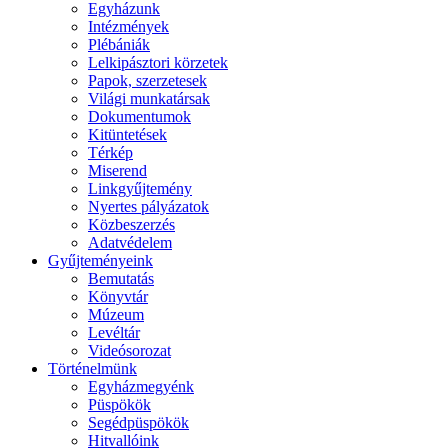
Egyházunk
Intézmények
Plébániák
Lelkipásztori körzetek
Papok, szerzetesek
Világi munkatársak
Dokumentumok
Kitüntetések
Térkép
Miserend
Linkgyűjtemény
Nyertes pályázatok
Közbeszerzés
Adatvédelem
Gyűjteményeink
Bemutatás
Könyvtár
Múzeum
Levéltár
Videósorozat
Történelmünk
Egyházmegyénk
Püspökök
Segédpüspökök
Hitvallóink