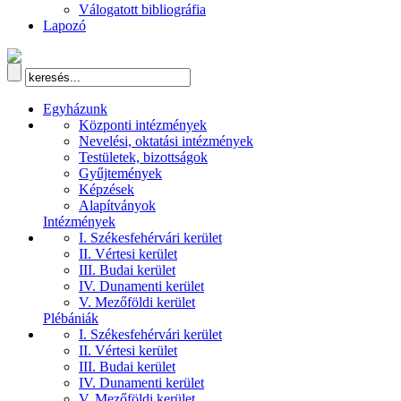
Válogatott bibliográfia
Lapozó
Egyházunk
Központi intézmények
Nevelési, oktatási intézmények
Testületek, bizottságok
Gyűjtemények
Képzések
Alapítványok
Intézmények
I. Székesfehérvári kerület
II. Vértesi kerület
III. Budai kerület
IV. Dunamenti kerület
V. Mezőföldi kerület
Plébániák
I. Székesfehérvári kerület
II. Vértesi kerület
III. Budai kerület
IV. Dunamenti kerület
V. Mezőföldi kerület