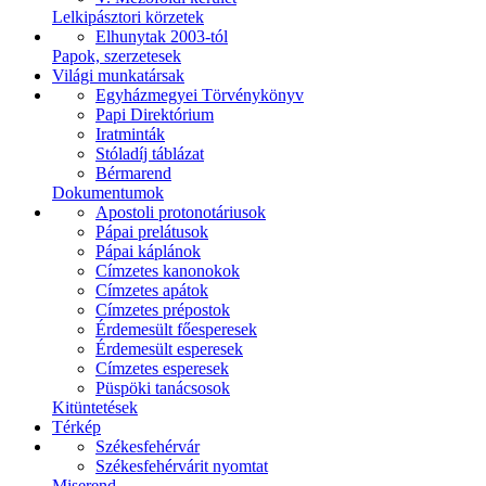
Lelkipásztori körzetek
Elhunytak 2003-tól
Papok, szerzetesek
Világi munkatársak
Egyházmegyei Törvénykönyv
Papi Direktórium
Iratminták
Stóladíj táblázat
Bérmarend
Dokumentumok
Apostoli protonotáriusok
Pápai prelátusok
Pápai káplánok
Címzetes kanonokok
Címzetes apátok
Címzetes prépostok
Érdemesült főesperesek
Érdemesült esperesek
Címzetes esperesek
Püspöki tanácsosok
Kitüntetések
Térkép
Székesfehérvár
Székesfehérvárit nyomtat
Miserend