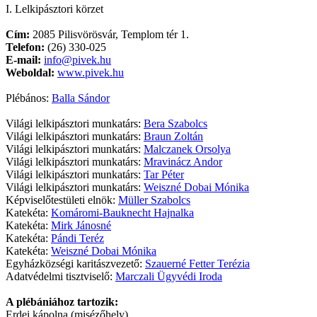
I. Lelkipásztori körzet
Cím:
2085 Pilisvörösvár, Templom tér 1.
Telefon:
(26) 330-025
E-mail:
info@pivek.hu
Weboldal:
www.pivek.hu
Plébános:
Balla Sándor
Világi lelkipásztori munkatárs:
Bera Szabolcs
Világi lelkipásztori munkatárs:
Braun Zoltán
Világi lelkipásztori munkatárs:
Malczanek Orsolya
Világi lelkipásztori munkatárs:
Mravinácz Andor
Világi lelkipásztori munkatárs:
Tar Péter
Világi lelkipásztori munkatárs:
Weiszné Dobai Mónika
Képviselőtestületi elnök:
Müller Szabolcs
Katekéta:
Komáromi-Bauknecht Hajnalka
Katekéta:
Mirk Jánosné
Katekéta:
Pándi Teréz
Katekéta:
Weiszné Dobai Mónika
Egyházközségi karitászvezető:
Szauerné Fetter Terézia
Adatvédelmi tisztviselő:
Marczali Ügyvédi Iroda
A plébániához tartozik:
Erdei kápolna (misézőhely)