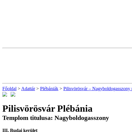
Főoldal
>
Adattár
>
Plébániák
>
Pilisvörösvár – Nagyboldogasszony 
Pilisvörösvár Plébánia
Templom titulusa: Nagyboldogasszony
III. Budai kerület