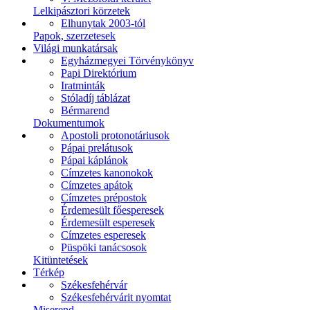
Lelkipásztori körzetek
Elhunytak 2003-tól
Papok, szerzetesek
Világi munkatársak
Egyházmegyei Törvénykönyv
Papi Direktórium
Iratminták
Stóladíj táblázat
Bérmarend
Dokumentumok
Apostoli protonotáriusok
Pápai prelátusok
Pápai káplánok
Címzetes kanonokok
Címzetes apátok
Címzetes prépostok
Érdemesült főesperesek
Érdemesült esperesek
Címzetes esperesek
Püspöki tanácsosok
Kitüntetések
Térkép
Székesfehérvár
Székesfehérvárit nyomtat
Miserend