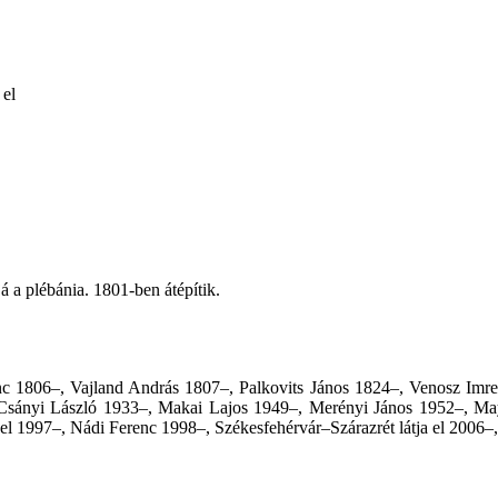
 el
á a plébánia. 1801-ben átépítik.
c 1806–, Vajland András 1807–, Palkovits János 1824–, Venosz Imre
, Csányi László 1933–, Makai Lajos 1949–, Merényi János 1952–, Ma
 1997–, Nádi Ferenc 1998–, Székesfehérvár–Szárazrét látja el 2006–, 