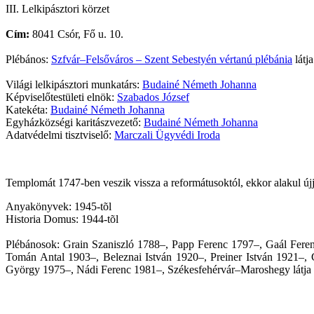
III. Lelkipásztori körzet
Cím:
8041 Csór, Fő u. 10.
Plébános:
Szfvár–Felsőváros – Szent Sebestyén vértanú plébánia
látja
Világi lelkipásztori munkatárs:
Budainé Németh Johanna
Képviselőtestületi elnök:
Szabados József
Katekéta:
Budainé Németh Johanna
Egyházközségi karitászvezető:
Budainé Németh Johanna
Adatvédelmi tisztviselő:
Marczali Ügyvédi Iroda
Templomát 1747-ben veszik vissza a reformátusoktól, ekkor alakul újj
Anyakönyvek: 1945-tõl
Historia Domus: 1944-tõl
Plébánosok: Grain Szaniszló 1788–, Papp Ferenc 1797–, Gaál Feren
Tomán Antal 1903–, Beleznai István 1920–, Preiner István 1921–
György 1975–, Nádi Ferenc 1981–, Székesfehérvár–Maroshegy látja el