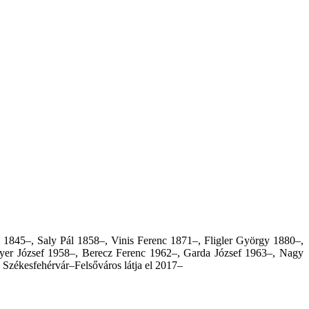
 1845–, Saly Pál 1858–, Vinis Ferenc 1871–, Fligler György 1880–,
yer József 1958–, Berecz Ferenc 1962–, Garda József 1963–, Nagy
Székesfehérvár–Felsőváros látja el 2017–