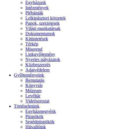
Egyházunk
Intézmények
Plébániák
Lelkipásztori körzetek
Papok, szerzetesek
Világi munkatársak
Dokumentumok
Kitüntetések
Térkép
Miserend
Linkgyűjtemény
Nyertes pályázatok
Közbeszerzés
Adatvédelem
Gyűjteményeink
Bemutatás
Könyvtár
Múzeum
Levéltár
Videósorozat
Történelmünk
Egyházmegyénk
Püspökök
Segédpüspökök
Hitvallóink