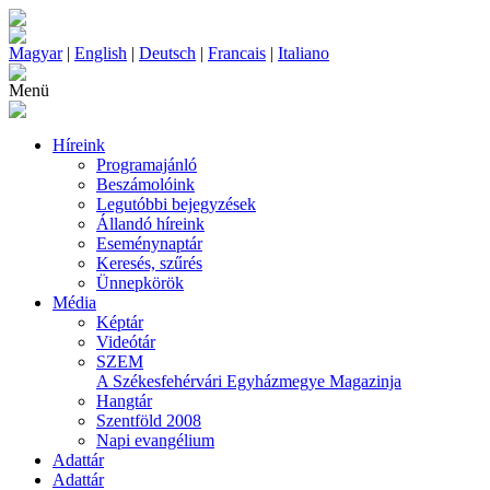
Magyar
|
English
|
Deutsch
|
Francais
|
Italiano
Menü
Híreink
Programajánló
Beszámolóink
Legutóbbi bejegyzések
Állandó híreink
Eseménynaptár
Keresés, szűrés
Ünnepkörök
Média
Képtár
Videótár
SZEM
A Székesfehérvári Egyházmegye Magazinja
Hangtár
Szentföld 2008
Napi evangélium
Adattár
Adattár