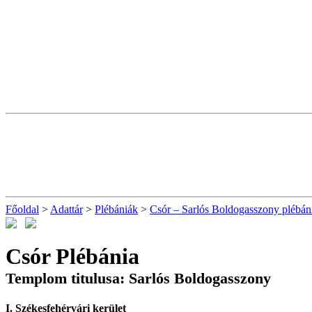
Főoldal
>
Adattár
>
Plébániák
>
Csór – Sarlós Boldogasszony plébán
Csór Plébánia
Templom titulusa: Sarlós Boldogasszony
I. Székesfehérvári kerület