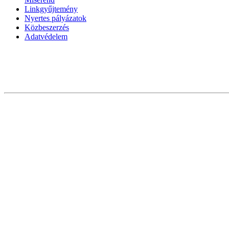
Linkgyűjtemény
Nyertes pályázatok
Közbeszerzés
Adatvédelem