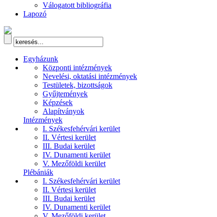
Válogatott bibliográfia
Lapozó
Egyházunk
Központi intézmények
Nevelési, oktatási intézmények
Testületek, bizottságok
Gyűjtemények
Képzések
Alapítványok
Intézmények
I. Székesfehérvári kerület
II. Vértesi kerület
III. Budai kerület
IV. Dunamenti kerület
V. Mezőföldi kerület
Plébániák
I. Székesfehérvári kerület
II. Vértesi kerület
III. Budai kerület
IV. Dunamenti kerület
V. Mezőföldi kerület