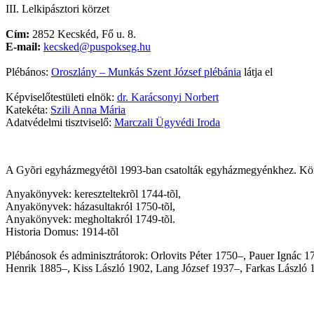
III. Lelkipásztori körzet
Cím:
2852 Kecskéd, Fő u. 8.
E-mail:
kecsked@puspokseg.hu
Plébános:
Oroszlány – Munkás Szent József plébánia
látja el
Képviselőtestületi elnök:
dr. Karácsonyi Norbert
Katekéta:
Szili Anna Mária
Adatvédelmi tisztviselő:
Marczali Ügyvédi Iroda
A Gyõri egyházmegyétõl 1993-ban csatolták egyházmegyénkhez. Körny
Anyakönyvek: kereszteltekrõl 1744-tõl,
Anyakönyvek: házasultakról 1750-tõl,
Anyakönyvek: megholtakról 1749-tõl.
Historia Domus: 1914-tõl
Plébánosok és adminisztrátorok: Orlovits Péter 1750–, Pauer Ignác 
Henrik 1885–, Kiss László 1902, Lang József 1937–, Farkas László 1