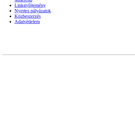
Linkgyűjtemény
Nyertes pályázatok
Közbeszerzés
Adatvédelem