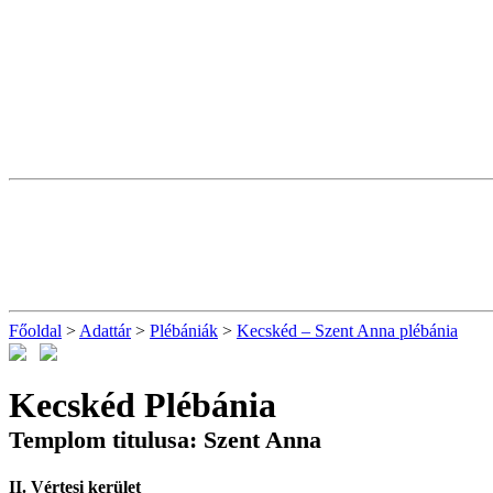
Főoldal
>
Adattár
>
Plébániák
>
Kecskéd – Szent Anna plébánia
Kecskéd Plébánia
Templom titulusa: Szent Anna
II. Vértesi kerület