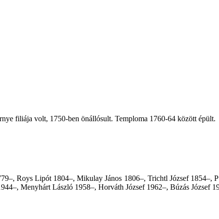
e filiája volt, 1750-ben önállósult. Temploma 1760-64 között épült.
1779–, Roys Lipót 1804–, Mikulay János 1806–, Trichtl József 1854–, P
944–, Menyhárt László 1958–, Horváth József 1962–, Búzás József 1970