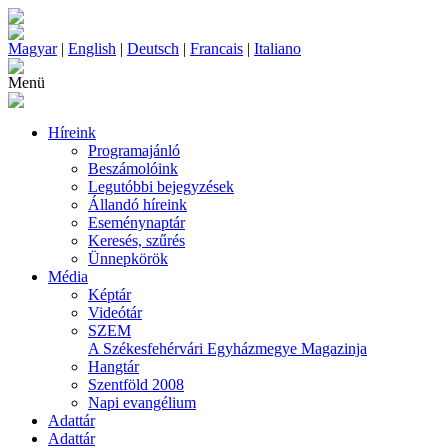
Magyar
|
English
|
Deutsch
|
Francais
|
Italiano
Menü
Híreink
Programajánló
Beszámolóink
Legutóbbi bejegyzések
Állandó híreink
Eseménynaptár
Keresés, szűrés
Ünnepkörök
Média
Képtár
Videótár
SZEM
A Székesfehérvári Egyházmegye Magazinja
Hangtár
Szentföld 2008
Napi evangélium
Adattár
Adattár