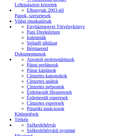
Lelkipásztori körzetek
Elhunytak 2003-tól
Papok, szerzetesek
Világi munkatársak
Egyházmegyei Törvénykönyv
Papi Direktórium
Iratminták
Stóladíj táblázat
Bérmarend
Dokumentumok
Apostoli protonotáriusok
Pápai prelátusok
Pápai káplánok
Címzetes kanonokok
Címzetes apátok
Címzetes prépostok
Érdemesült főesperesek
Érdemesült esperesek
Címzetes esperesek
Püspöki tanácsosok
Kitüntetések
Térkép
Székesfehérvár
Székesfehérvárit nyomtat
Miserend