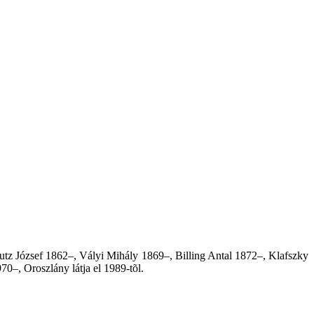
utz József 1862–, Vályi Mihály 1869–, Billing Antal 1872–, Klafszky
–, Oroszlány látja el 1989-tõl.