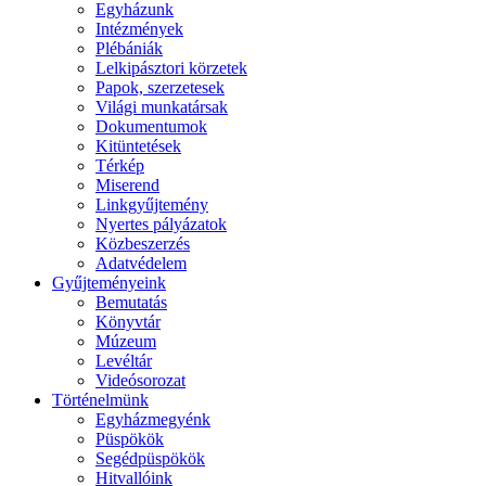
Egyházunk
Intézmények
Plébániák
Lelkipásztori körzetek
Papok, szerzetesek
Világi munkatársak
Dokumentumok
Kitüntetések
Térkép
Miserend
Linkgyűjtemény
Nyertes pályázatok
Közbeszerzés
Adatvédelem
Gyűjteményeink
Bemutatás
Könyvtár
Múzeum
Levéltár
Videósorozat
Történelmünk
Egyházmegyénk
Püspökök
Segédpüspökök
Hitvallóink