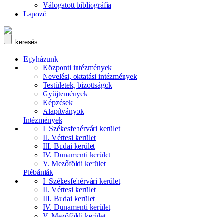
Válogatott bibliográfia
Lapozó
Egyházunk
Központi intézmények
Nevelési, oktatási intézmények
Testületek, bizottságok
Gyűjtemények
Képzések
Alapítványok
Intézmények
I. Székesfehérvári kerület
II. Vértesi kerület
III. Budai kerület
IV. Dunamenti kerület
V. Mezőföldi kerület
Plébániák
I. Székesfehérvári kerület
II. Vértesi kerület
III. Budai kerület
IV. Dunamenti kerület
V. Mezőföldi kerület