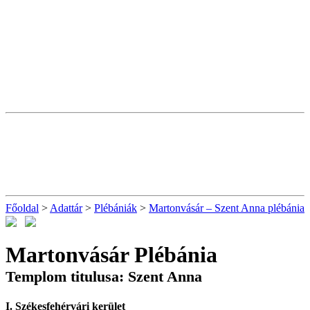
Főoldal
>
Adattár
>
Plébániák
>
Martonvásár – Szent Anna plébánia
Martonvásár Plébánia
Templom titulusa: Szent Anna
I. Székesfehérvári kerület