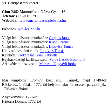
VI. Lelkipásztori körzet
Cím:
2462 Martonvásár, Dózsa Gy. u. 16.
Telefon:
(22) 460 179
Weboldal:
www.martonvasar.plebania.hu
Plébános:
Kovács Zoltán
Világi lelkipásztori munkatárs:
Gergics János
Világi lelkipásztori munkatárs:
Kuna Ferenc
Világi lelkipásztori munkatárs:
Lipovics Tamás
Képviselőtestületi elnök:
Lipovics Tamás
Katekéta:
Szekeresné Gaál Gabriella
Egyházközségi karitászvezető:
Vajda László Botondné
Adatvédelmi tisztviselő:
Marczali Ügyvédi Iroda
Mai temploma 1764-77 közt épül. Tárnok, majd 1749-tõl
Ráckeresztúr filiája, 1772-tõl helyben lakó ferencesek pasztorálják.
1788-tól plébánia.
Anyakönyvek: 1772-tõl
Historia Domus: 1772-tõl