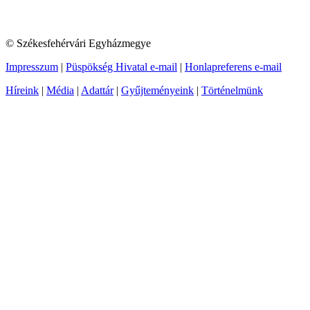
© Székesfehérvári Egyházmegye
Impresszum
|
Püspökség Hivatal e-mail
|
Honlapreferens e-mail
Híreink
|
Média
|
Adattár
|
Gyűjteményeink
|
Történelmünk