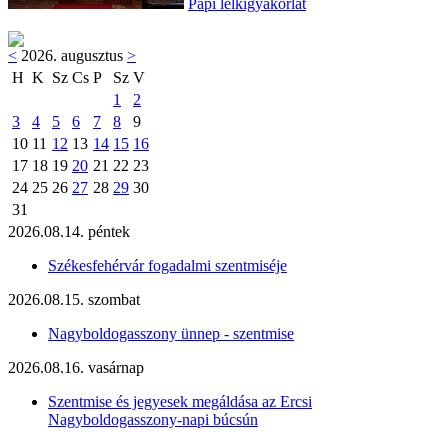
Papi lelkigyakorlat
<
2026. augusztus
>
H
K
Sz
Cs
P
Sz
V
1
2
3
4
5
6
7
8
9
10
11
12
13
14
15
16
17
18
19
20
21
22
23
24
25
26
27
28
29
30
31
2026.08.14. péntek
Székesfehérvár fogadalmi szentmiséje
2026.08.15. szombat
Nagyboldogasszony ünnep - szentmise
2026.08.16. vasárnap
Szentmise és jegyesek megáldása az Ercsi
Nagyboldogasszony-napi búcsún