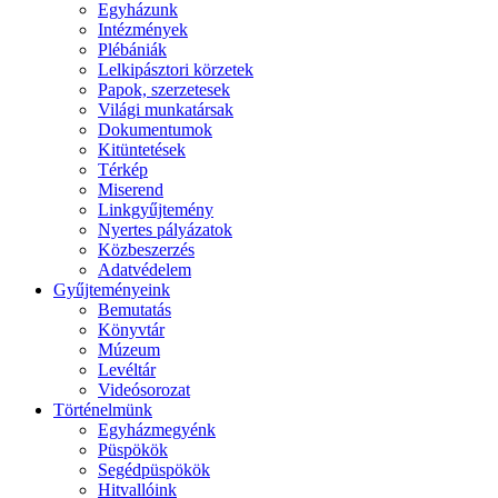
Egyházunk
Intézmények
Plébániák
Lelkipásztori körzetek
Papok, szerzetesek
Világi munkatársak
Dokumentumok
Kitüntetések
Térkép
Miserend
Linkgyűjtemény
Nyertes pályázatok
Közbeszerzés
Adatvédelem
Gyűjteményeink
Bemutatás
Könyvtár
Múzeum
Levéltár
Videósorozat
Történelmünk
Egyházmegyénk
Püspökök
Segédpüspökök
Hitvallóink