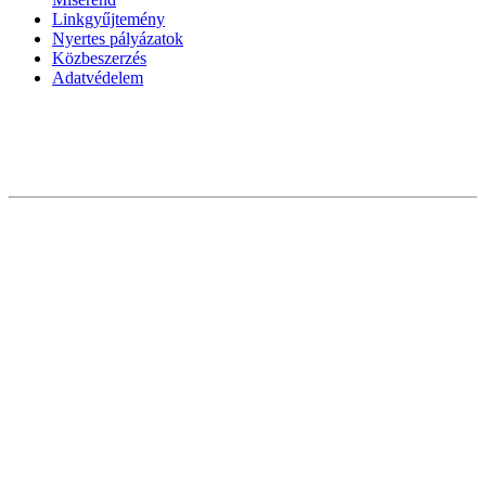
Linkgyűjtemény
Nyertes pályázatok
Közbeszerzés
Adatvédelem