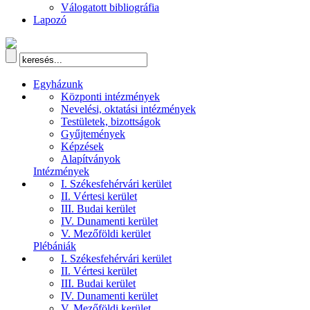
Válogatott bibliográfia
Lapozó
Egyházunk
Központi intézmények
Nevelési, oktatási intézmények
Testületek, bizottságok
Gyűjtemények
Képzések
Alapítványok
Intézmények
I. Székesfehérvári kerület
II. Vértesi kerület
III. Budai kerület
IV. Dunamenti kerület
V. Mezőföldi kerület
Plébániák
I. Székesfehérvári kerület
II. Vértesi kerület
III. Budai kerület
IV. Dunamenti kerület
V. Mezőföldi kerület