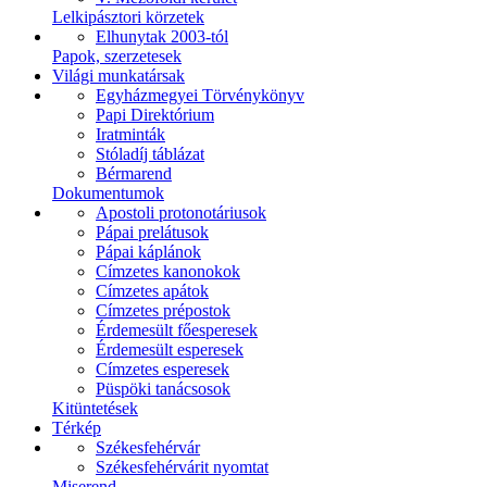
Lelkipásztori körzetek
Elhunytak 2003-tól
Papok, szerzetesek
Világi munkatársak
Egyházmegyei Törvénykönyv
Papi Direktórium
Iratminták
Stóladíj táblázat
Bérmarend
Dokumentumok
Apostoli protonotáriusok
Pápai prelátusok
Pápai káplánok
Címzetes kanonokok
Címzetes apátok
Címzetes prépostok
Érdemesült főesperesek
Érdemesült esperesek
Címzetes esperesek
Püspöki tanácsosok
Kitüntetések
Térkép
Székesfehérvár
Székesfehérvárit nyomtat
Miserend