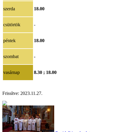
szerda
18.00
csütörtök
-
péntek
18.00
szombat
-
vasárnap
8.30 ; 18.00
Frissítve: 2023.11.27.