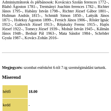
Adminisztrátorok és plébánosok: Kovácsics Szolán ferences 1772–,
Blahó Ágoston 1781–, Trentsányi Joachim ferences 1782–, Richter
János 1795–, Habány István 1798–, Richter József Gábor 1801–,
Huliman András 1815–, Schmidt Simon 1850–, Lattyák János
1871–, Holeksy Ágoston 1899–, Fersich János 1906–, Rõsler Ignác
1912–, Gallovich József 1913–, Répászky Ferenc 1915–, Hajós
József 1922–, Tomecz József 1939–, Molnár István 1945–, Kálmán
János 1948–, Bednár Pál 1963–, Mata Sándor 1984–, Schrõder
Gyula 1987–, Kovács Zoltán 2016–
Megjegyzés:
szombat esténként 6-tól 7-ig szentségimádást tartunk.
Miserend
hétfő
18.00
kedd
-