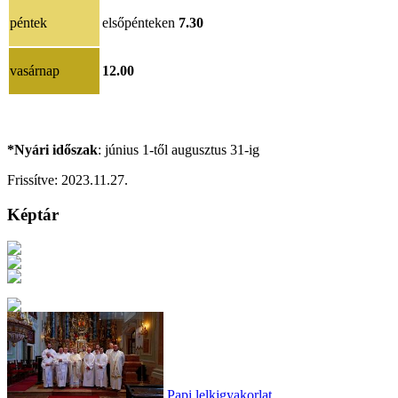
péntek
elsőpénteken
7.30
vasárnap
12.00
*Nyári időszak
: június 1-től augusztus 31-ig
Frissítve:
2023.11.27.
Képtár
Papi lelkigyakorlat