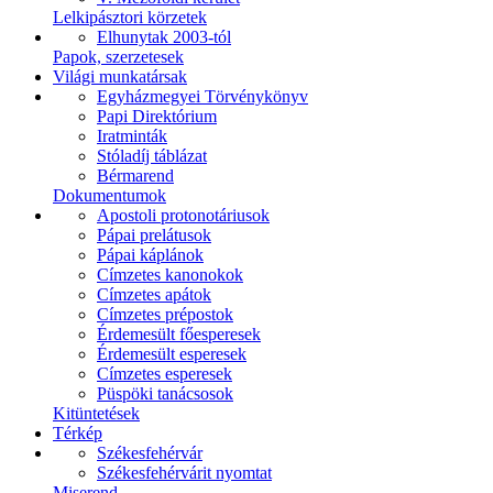
Lelkipásztori körzetek
Elhunytak 2003-tól
Papok, szerzetesek
Világi munkatársak
Egyházmegyei Törvénykönyv
Papi Direktórium
Iratminták
Stóladíj táblázat
Bérmarend
Dokumentumok
Apostoli protonotáriusok
Pápai prelátusok
Pápai káplánok
Címzetes kanonokok
Címzetes apátok
Címzetes prépostok
Érdemesült főesperesek
Érdemesült esperesek
Címzetes esperesek
Püspöki tanácsosok
Kitüntetések
Térkép
Székesfehérvár
Székesfehérvárit nyomtat
Miserend