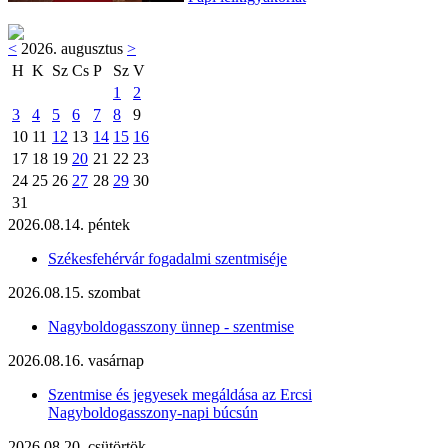
<
2026. augusztus
>
H
K
Sz
Cs
P
Sz
V
1
2
3
4
5
6
7
8
9
10
11
12
13
14
15
16
17
18
19
20
21
22
23
24
25
26
27
28
29
30
31
2026.08.14. péntek
Székesfehérvár fogadalmi szentmiséje
2026.08.15. szombat
Nagyboldogasszony ünnep - szentmise
2026.08.16. vasárnap
Szentmise és jegyesek megáldása az Ercsi
Nagyboldogasszony-napi búcsún
2026.08.20. csütörtök