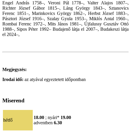
Engel András 1758–, Veroni Pál 1778–, Valter Alajos 1807–,
Richter József Gábor 1815–, Láng György 1843–, Sztanovics
Ferenc 1851–, Marinkovics György 1862–, Herbst József 1883–,
Pásztori József 1916–, Szalay Gyula 1953–, Miklós Antal 1960–,
Rombai Ferenc 1972–, Mits János 1981–, Újfalussy Gusztáv Ottó
1988–, Sipos Péter 1992– Budajenő látja el 2007–,
Budakeszi látja
el 2024–,
Megjegyzés:
Irodai idő:
az atyával egyeztetett időpontban
Miserend
18.00
; nyári*
19.00
hétfő
adventben
6.30