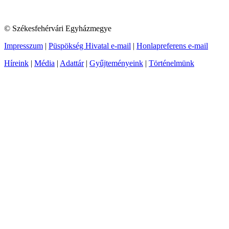
© Székesfehérvári Egyházmegye
Impresszum
|
Püspökség Hivatal e-mail
|
Honlapreferens e-mail
Híreink
|
Média
|
Adattár
|
Gyűjteményeink
|
Történelmünk