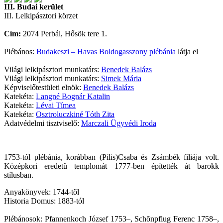
III. Budai kerület
III. Lelkipásztori körzet
Cím:
2074 Perbál, Hősök tere 1.
Plébános:
Budakeszi – Havas Boldogasszony plébánia
látja el
Világi lelkipásztori munkatárs:
Benedek Balázs
Világi lelkipásztori munkatárs:
Simek Mária
Képviselőtestületi elnök:
Benedek Balázs
Katekéta:
Langné Bognár Katalin
Katekéta:
Lévai Tímea
Katekéta:
Osztroluczkiné Tóth Zita
Adatvédelmi tisztviselő:
Marczali Ügyvédi Iroda
1753-tól plébánia, korábban (Pilis)Csaba és Zsámbék filiája volt.
Középkori eredetû templomát 1777-ben építették át barokk
stílusban.
Anyakönyvek: 1744-tõl
Historia Domus: 1883-tól
Plébánosok: Pfannenkoch József 1753–, Schõnpflug Ferenc 1758–,