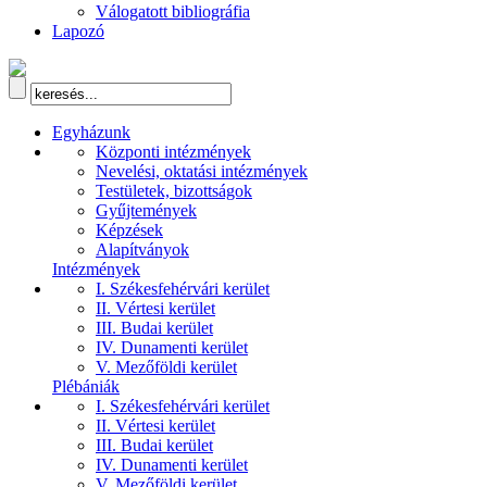
Válogatott bibliográfia
Lapozó
Egyházunk
Központi intézmények
Nevelési, oktatási intézmények
Testületek, bizottságok
Gyűjtemények
Képzések
Alapítványok
Intézmények
I. Székesfehérvári kerület
II. Vértesi kerület
III. Budai kerület
IV. Dunamenti kerület
V. Mezőföldi kerület
Plébániák
I. Székesfehérvári kerület
II. Vértesi kerület
III. Budai kerület
IV. Dunamenti kerület
V. Mezőföldi kerület