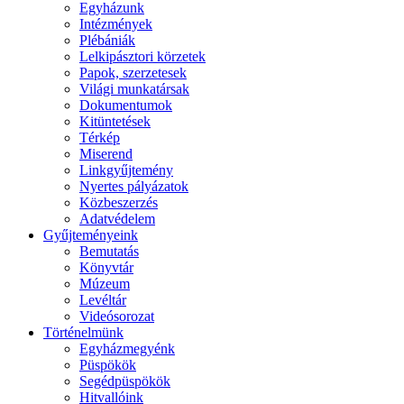
Egyházunk
Intézmények
Plébániák
Lelkipásztori körzetek
Papok, szerzetesek
Világi munkatársak
Dokumentumok
Kitüntetések
Térkép
Miserend
Linkgyűjtemény
Nyertes pályázatok
Közbeszerzés
Adatvédelem
Gyűjteményeink
Bemutatás
Könyvtár
Múzeum
Levéltár
Videósorozat
Történelmünk
Egyházmegyénk
Püspökök
Segédpüspökök
Hitvallóink