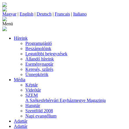
Magyar
|
English
|
Deutsch
|
Francais
|
Italiano
Menü
Híreink
Programajánló
Beszámolóink
Legutóbbi bejegyzések
Állandó híreink
Eseménynaptár
Keresés, szűrés
Ünnepkörök
Média
Képtár
Videótár
SZEM
A Székesfehérvári Egyházmegye Magazinja
Hangtár
Szentföld 2008
Napi evangélium
Adattár
Adattár