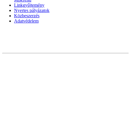
Linkgyűjtemény
Nyertes pályázatok
Közbeszerzés
Adatvédelem