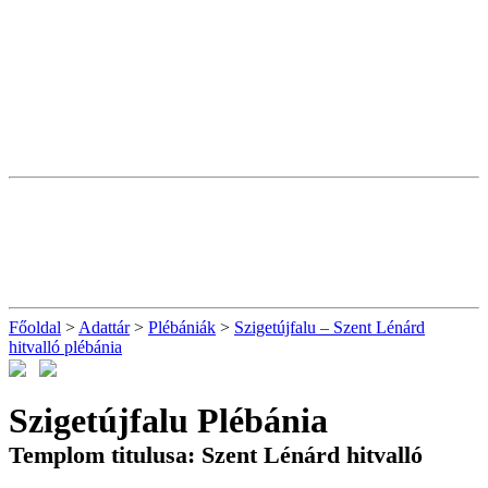
Főoldal
>
Adattár
>
Plébániák
>
Szigetújfalu – Szent Lénárd
hitvalló plébánia
Szigetújfalu Plébánia
Templom titulusa: Szent Lénárd hitvalló