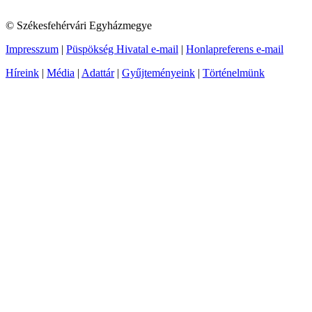
© Székesfehérvári Egyházmegye
Impresszum
|
Püspökség Hivatal e-mail
|
Honlapreferens e-mail
Híreink
|
Média
|
Adattár
|
Gyűjteményeink
|
Történelmünk