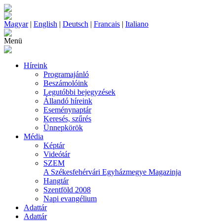
Magyar
|
English
|
Deutsch
|
Francais
|
Italiano
Menü
Híreink
Programajánló
Beszámolóink
Legutóbbi bejegyzések
Állandó híreink
Eseménynaptár
Keresés, szűrés
Ünnepkörök
Média
Képtár
Videótár
SZEM
A Székesfehérvári Egyházmegye Magazinja
Hangtár
Szentföld 2008
Napi evangélium
Adattár
Adattár