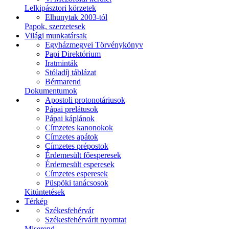
Lelkipásztori körzetek
Elhunytak 2003-tól
Papok, szerzetesek
Világi munkatársak
Egyházmegyei Törvénykönyv
Papi Direktórium
Iratminták
Stóladíj táblázat
Bérmarend
Dokumentumok
Apostoli protonotáriusok
Pápai prelátusok
Pápai káplánok
Címzetes kanonokok
Címzetes apátok
Címzetes prépostok
Érdemesült főesperesek
Érdemesült esperesek
Címzetes esperesek
Püspöki tanácsosok
Kitüntetések
Térkép
Székesfehérvár
Székesfehérvárit nyomtat
Miserend