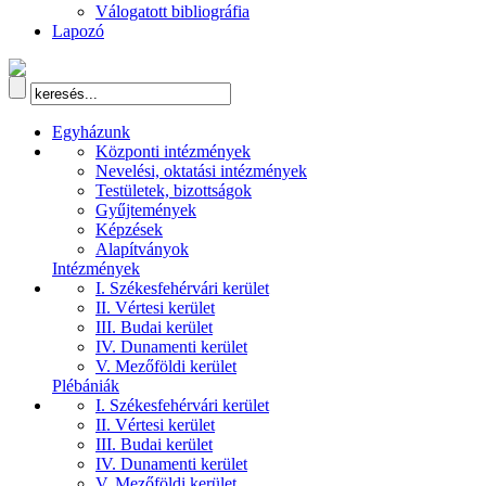
Válogatott bibliográfia
Lapozó
Egyházunk
Központi intézmények
Nevelési, oktatási intézmények
Testületek, bizottságok
Gyűjtemények
Képzések
Alapítványok
Intézmények
I. Székesfehérvári kerület
II. Vértesi kerület
III. Budai kerület
IV. Dunamenti kerület
V. Mezőföldi kerület
Plébániák
I. Székesfehérvári kerület
II. Vértesi kerület
III. Budai kerület
IV. Dunamenti kerület
V. Mezőföldi kerület