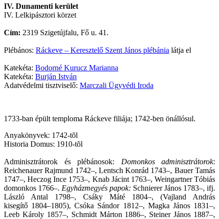
IV. Dunamenti kerület
IV. Lelkipásztori körzet
Cím:
2319 Szigetújfalu, Fő u. 41.
Plébános:
Ráckeve – Keresztelő Szent János plébánia
látja el
Katekéta:
Bodorné Kurucz Marianna
Katekéta:
Burján István
Adatvédelmi tisztviselő:
Marczali Ügyvédi Iroda
1733-ban épült temploma Ráckeve filiája; 1742-ben önállósul.
Anyakönyvek: 1742-tõl
Historia Domus: 1910-tõl
Adminisztrátorok és plébánosok:
Domonkos adminisztrátorok
:
Reichenauer Rajmund 1742–, Lentsch Konrád 1743–, Bauer Tamás
1747–, Heczog Ince 1753–, Knab Jácint 1763–, Weingartner Tóbiás
domonkos 1766–.
Egyházmegyés papok:
Schnierer János 1783–, ifj.
László Antal 1798–, Csáky Máté 1804–, (Vajland András
kisegítő 1804–1805), Csóka Sándor 1812–, Magka János 1831–,
Leeb Károly 1857–, Schmidt Márton 1886–, Steiner János 1887–,