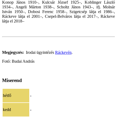
Konop János 1910–, Kulcsár József 1925–, Koblinger László
1934–, Angeli Márton 1938–, Scholtz János 1943–, ifj. Molnár
István 1950–, Dobosi Ferenc 1958–, Szigetcsép látja el 1986–,
Ráckeve látja el 2001–, Csepel-Belváros látja el 2017–, Ráckeve
látja el 2018–
Megjegyzés:
Irodai ügyintézés
Ráckevén
.
Fotó: Budai András
Miserend
hétfő
-
kedd
-