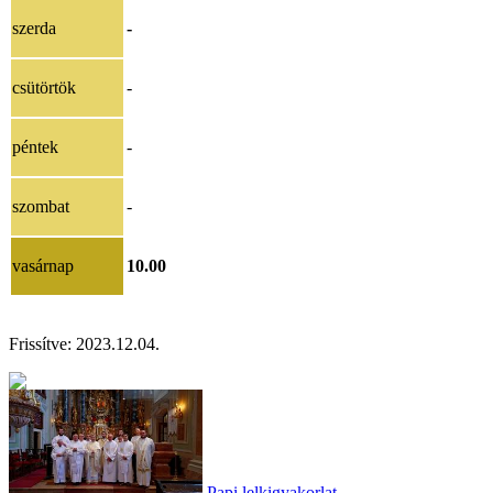
szerda
-
csütörtök
-
péntek
-
szombat
-
vasárnap
10.00
Frissítve: 202
3.12.04.
Papi lelkigyakorlat