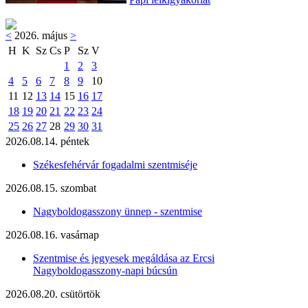
<
2026. május
>
H
K
Sz
Cs
P
Sz
V
1
2
3
4
5
6
7
8
9
10
11
12
13
14
15
16
17
18
19
20
21
22
23
24
25
26
27
28
29
30
31
2026.08.14. péntek
Székesfehérvár fogadalmi szentmiséje
2026.08.15. szombat
Nagyboldogasszony ünnep - szentmise
2026.08.16. vasárnap
Szentmise és jegyesek megáldása az Ercsi
Nagyboldogasszony-napi búcsún
2026.08.20. csütörtök