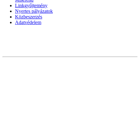
Linkgyűjtemény
Nyertes pályázatok
Közbeszerzés
Adatvédelem