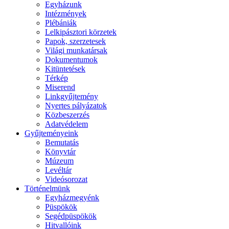
Egyházunk
Intézmények
Plébániák
Lelkipásztori körzetek
Papok, szerzetesek
Világi munkatársak
Dokumentumok
Kitüntetések
Térkép
Miserend
Linkgyűjtemény
Nyertes pályázatok
Közbeszerzés
Adatvédelem
Gyűjteményeink
Bemutatás
Könyvtár
Múzeum
Levéltár
Videósorozat
Történelmünk
Egyházmegyénk
Püspökök
Segédpüspökök
Hitvallóink