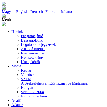
Magyar
|
English
|
Deutsch
|
Francais
|
Italiano
Menü
Híreink
Programajánló
Beszámolóink
Legutóbbi bejegyzések
Állandó híreink
Eseménynaptár
Keresés, szűrés
Ünnepkörök
Média
Képtár
Videótár
SZEM
A Székesfehérvári Egyházmegye Magazinja
Hangtár
Szentföld 2008
Napi evangélium
Adattár
Adattár