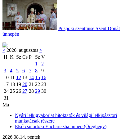
Püspöki szentmise Szent Donát
ünnepén
<
2026. augusztus
>
H
K
Sz
Cs
P
Sz
V
1
2
3
4
5
6
7
8
9
10
11
12
13
14
15
16
17
18
19
20
21
22
23
24
25
26
27
28
29
30
31
Ma
Nyári lelkigyakorlat hitoktatók és világi lelkipásztori
munkatársak részére
Első csütörtöki Eucharisztia ünnep (Öreghegy)
2026.08.14. péntek