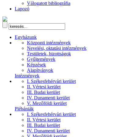
Válogatott bibliográfia
Lapozó
Egyházunk
Központi intézmények
Nevelési, oktatási intézmények
Testületek, bizottságok
Gyűjtemények
Képzések
Alapítványok
Intézmények
I. Székesfehérvári kerület
II. Vértesi kerület
III. Budai kerület
IV. Dunamenti kerület
V. Mezőföldi kerület
Plébániák
I. Székesfehérvári kerület
II. Vértesi kerület
III. Budai kerület
IV. Dunamenti kerület
V. Mezőföldi kerület