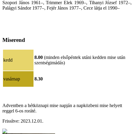
Szopori János 1961–, Trimmer Elek 1969–, Tihanyi József 1972–,
Palágyi Sándor 1977–, Fejér János 1977–, Cece látja el 1990–
Miserend
8.00
(minden elsőpéntek utáni kedden mise után
kedd
szentségimádás)
vasárnap
8.30
Adventben a hétköznapi mise napján a napközbeni mise helyett
reggel 6-os roráté.
Frissítve:
202
3.12.01
.