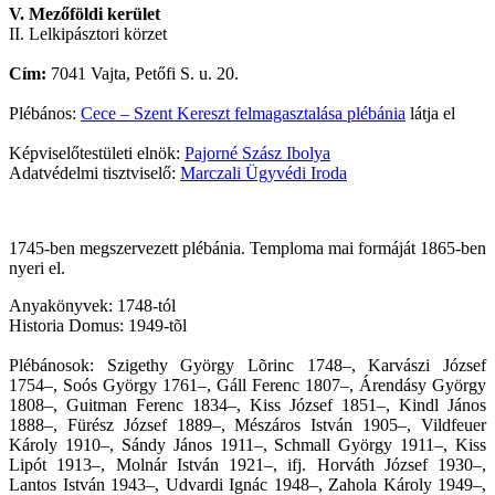
V. Mezőföldi kerület
II. Lelkipásztori körzet
Cím:
7041 Vajta, Petőfi S. u. 20.
Plébános:
Cece – Szent Kereszt felmagasztalása plébánia
látja el
Képviselőtestületi elnök:
Pajorné Szász Ibolya
Adatvédelmi tisztviselő:
Marczali Ügyvédi Iroda
1745-ben megszervezett plébánia. Temploma mai formáját 1865-ben
nyeri el.
Anyakönyvek: 1748-tól
Historia Domus: 1949-tõl
Plébánosok: Szigethy György Lõrinc 1748–, Karvászi József
1754–, Soós György 1761–, Gáll Ferenc 1807–, Árendásy György
1808–, Guitman Ferenc 1834–, Kiss József 1851–, Kindl János
1888–, Fürész József 1889–, Mészáros István 1905–, Vildfeuer
Károly 1910–, Sándy János 1911–, Schmall György 1911–, Kiss
Lipót 1913–, Molnár István 1921–, ifj. Horváth József 1930–,
Lantos István 1943–, Udvardi Ignác 1948–, Zahola Károly 1949–,