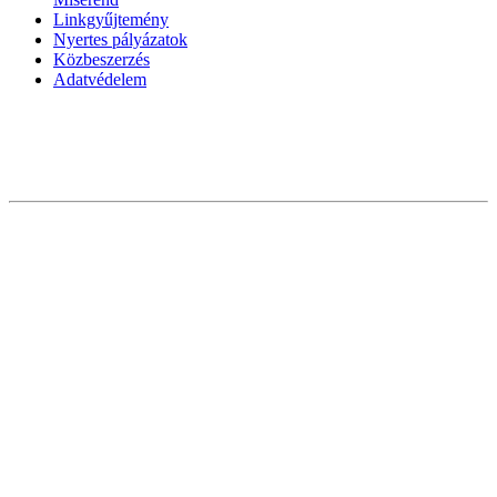
Linkgyűjtemény
Nyertes pályázatok
Közbeszerzés
Adatvédelem