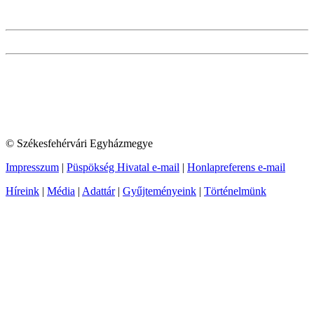
© Székesfehérvári Egyházmegye
Impresszum
|
Püspökség Hivatal e-mail
|
Honlapreferens e-mail
Híreink
|
Média
|
Adattár
|
Gyűjteményeink
|
Történelmünk