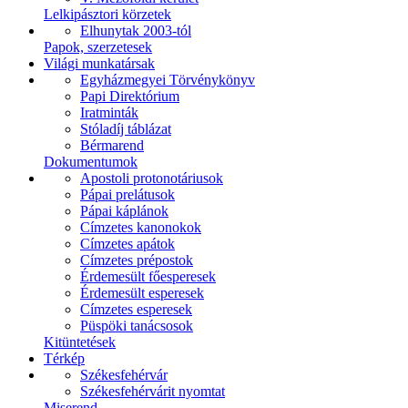
Lelkipásztori körzetek
Elhunytak 2003-tól
Papok, szerzetesek
Világi munkatársak
Egyházmegyei Törvénykönyv
Papi Direktórium
Iratminták
Stóladíj táblázat
Bérmarend
Dokumentumok
Apostoli protonotáriusok
Pápai prelátusok
Pápai káplánok
Címzetes kanonokok
Címzetes apátok
Címzetes prépostok
Érdemesült főesperesek
Érdemesült esperesek
Címzetes esperesek
Püspöki tanácsosok
Kitüntetések
Térkép
Székesfehérvár
Székesfehérvárit nyomtat
Miserend