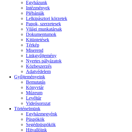
Egyházunk
Intézmények
Plébániák
Lelkipásztori körzetek
Papok, szerzetesek
Világi munkatársak
Dokumentumok
Kitüntetések
Térkép
Miserend
Linkgyűjtemény
Nyertes pályázatok
Közbeszerzés
Adatvédelem
Gyűjteményeink
Bemutatás
Könyvtár
Múzeum
Levéltár
Videósorozat
Történelmünk
Egyházmegyénk
Püspökök
Segédpüspökök
Hitvallóink