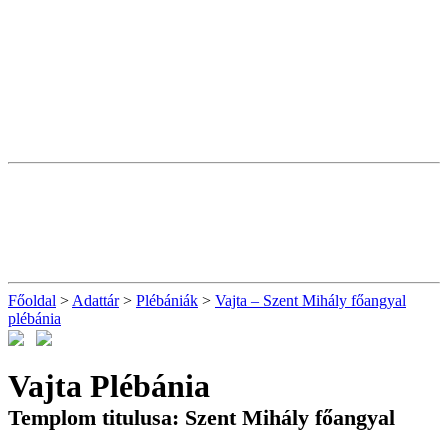
Főoldal
>
Adattár
>
Plébániák
>
Vajta – Szent Mihály főangyal
plébánia
Vajta Plébánia
Templom titulusa: Szent Mihály főangyal