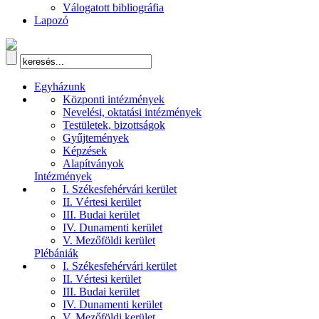
Válogatott bibliográfia
Lapozó
Egyházunk
Központi intézmények
Nevelési, oktatási intézmények
Testületek, bizottságok
Gyűjtemények
Képzések
Alapítványok
Intézmények
I. Székesfehérvári kerület
II. Vértesi kerület
III. Budai kerület
IV. Dunamenti kerület
V. Mezőföldi kerület
Plébániák
I. Székesfehérvári kerület
II. Vértesi kerület
III. Budai kerület
IV. Dunamenti kerület
V. Mezőföldi kerület