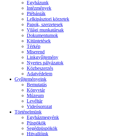
Egyházunk
Intézmények
Plébániák
Lelkipásztori körzetek
Papok, szerzetesek
Világi munkatársak
Dokumentumok
Kitüntetések
Térkép
Miserend
Linkgyűjtemény
Nyertes pályázatok
Közbeszerzés
Adatvédelem
Gyűjteményeink
Bemutatás
Könyvtár
Múzeum
Levéltár
Videósorozat
Történelmünk
Egyházmegyénk
Püspökök
Segédpüspökök
Hitvallóink