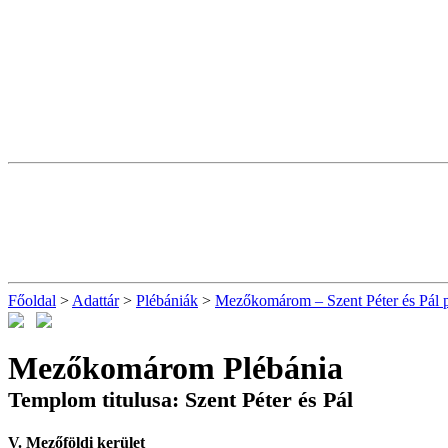
Főoldal
>
Adattár
>
Plébániák
>
Mezőkomárom – Szent Péter és Pál 
Mezőkomárom Plébánia
Templom titulusa: Szent Péter és Pál
V. Mezőföldi kerület