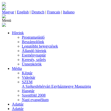
Magyar
|
English
|
Deutsch
|
Francais
|
Italiano
Menü
Híreink
Programajánló
Beszámolóink
Legutóbbi bejegyzések
Állandó híreink
Eseménynaptár
Keresés, szűrés
Ünnepkörök
Média
Képtár
Videótár
SZEM
A Székesfehérvári Egyházmegye Magazinja
Hangtár
Szentföld 2008
Napi evangélium
Adattár
Adattár