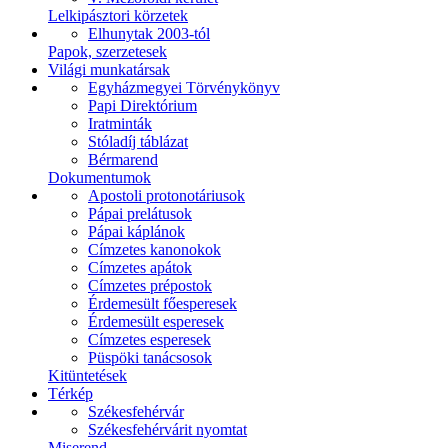
Lelkipásztori körzetek
Elhunytak 2003-tól
Papok, szerzetesek
Világi munkatársak
Egyházmegyei Törvénykönyv
Papi Direktórium
Iratminták
Stóladíj táblázat
Bérmarend
Dokumentumok
Apostoli protonotáriusok
Pápai prelátusok
Pápai káplánok
Címzetes kanonokok
Címzetes apátok
Címzetes prépostok
Érdemesült főesperesek
Érdemesült esperesek
Címzetes esperesek
Püspöki tanácsosok
Kitüntetések
Térkép
Székesfehérvár
Székesfehérvárit nyomtat
Miserend