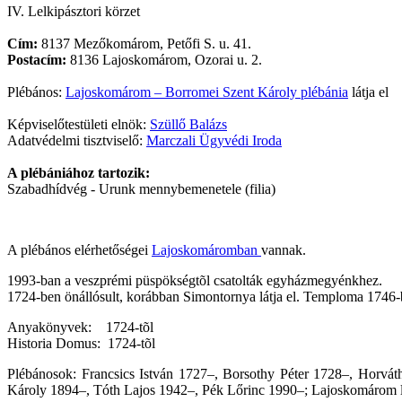
IV. Lelkipásztori körzet
Cím:
8137 Mezőkomárom, Petőfi S. u. 41.
Postacím:
8136 Lajoskomárom, Ozorai u. 2.
Plébános:
Lajoskomárom – Borromei Szent Károly plébánia
látja el
Képviselőtestületi elnök:
Szüllő Balázs
Adatvédelmi tisztviselő:
Marczali Ügyvédi Iroda
A plébániához tartozik:
Szabadhídvég - Urunk mennybemenetele (filia)
A plébános elérhetőségei
Lajoskomáromban
vannak.
1993-ban a veszprémi püspökségtõl csatolták egyházmegyénkhez.
1724-ben önállósult, korábban Simontornya látja el. Temploma 1746-
Anyakönyvek: 1724-tõl
Historia Domus: 1724-tõl
Plébánosok: Francsics István 1727–, Borsothy Péter 1728–, Horv
Károly 1894–, Tóth Lajos 1942–, Pék Lőrinc 1990–; Lajoskomárom lát