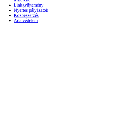
Linkgyűjtemény
Nyertes pályázatok
Közbeszerzés
Adatvédelem