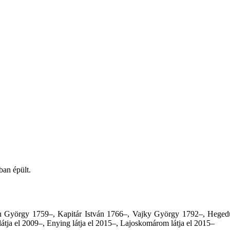
ban épült.
áth György 1759–, Kapitár István 1766–, Vajky György 1792–, Heged
ja el 2009–, Enying látja el 2015–, Lajoskomárom látja el 2015–