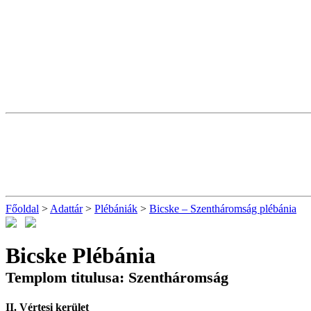
Főoldal
>
Adattár
>
Plébániák
>
Bicske – Szentháromság plébánia
Bicske Plébánia
Templom titulusa: Szentháromság
II. Vértesi kerület