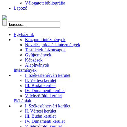
Válogatott bibliográfia
Lapozó
Egyházunk
Központi intézmények
Nevelési, oktatási intézmények
Testületek, bizottságok
Gyűjtemények
Képzések
Alapítványok
Intézmények
I. Székesfehérvári kerület
II. Vértesi kerület
III. Budai kerület
IV. Dunamenti kerület
V. Mezőföldi kerület
Plébániák
I. Székesfehérvári kerület
II. Vértesi kerület
III. Budai kerület
IV. Dunamenti kerület
V. Mezőföldi kerület