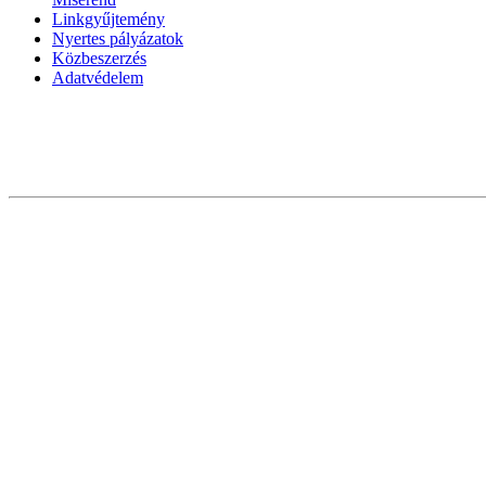
Linkgyűjtemény
Nyertes pályázatok
Közbeszerzés
Adatvédelem