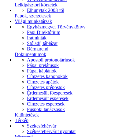
Lelkipásztori körzetek
Elhunytak 2003-tól
Papok, szerzetesek
Világi munkatársak
Egyházmegyei Törvénykönyv
Papi Direktórium
Iratminták
Stóladíj táblázat
Bérmarend
Dokumentumok
Apostoli protonotáriusok
Pápai prelátusok
Pápai káplánok
Címzetes kanonokok
Címzetes apátok
Címzetes prépostok
Érdemesült főesperesek
Érdemesült esperesek
Címzetes esperesek
Püspöki tanácsosok
Kitüntetések
Térkép
Székesfehérvár
Székesfehérvárit nyomtat
Miserend