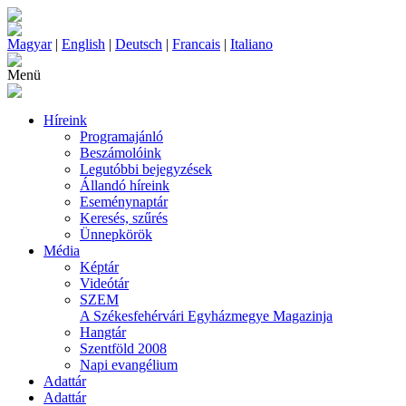
Magyar
|
English
|
Deutsch
|
Francais
|
Italiano
Menü
Híreink
Programajánló
Beszámolóink
Legutóbbi bejegyzések
Állandó híreink
Eseménynaptár
Keresés, szűrés
Ünnepkörök
Média
Képtár
Videótár
SZEM
A Székesfehérvári Egyházmegye Magazinja
Hangtár
Szentföld 2008
Napi evangélium
Adattár
Adattár