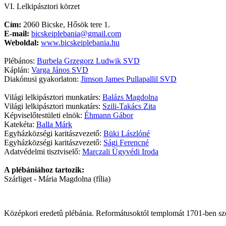
VI. Lelkipásztori körzet
Cím:
2060 Bicske, Hősök tere 1.
E-mail:
bicskeiplebania@gmail.com
Weboldal:
www.bicskeiplebania.hu
Plébános:
Burbela Grzegorz Ludwik SVD
Káplán:
Varga János SVD
Diakónusi gyakorlaton:
Jimson James Pullapallil SVD
Világi lelkipásztori munkatárs:
Balázs Magdolna
Világi lelkipásztori munkatárs:
Szili-Takács Zita
Képviselőtestületi elnök:
Éhmann Gábor
Katekéta:
Balla Márk
Egyházközségi karitászvezető:
Büki Lászlóné
Egyházközségi karitászvezető:
Sági Ferencné
Adatvédelmi tisztviselő:
Marczali Ügyvédi Iroda
A plébániához tartozik:
Szárliget - Mária Magdolna (fília)
Középkori eredetû plébánia. Reformátusoktól templomát 1701-ben szer