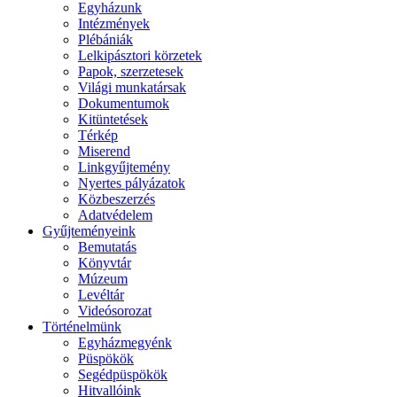
Egyházunk
Intézmények
Plébániák
Lelkipásztori körzetek
Papok, szerzetesek
Világi munkatársak
Dokumentumok
Kitüntetések
Térkép
Miserend
Linkgyűjtemény
Nyertes pályázatok
Közbeszerzés
Adatvédelem
Gyűjteményeink
Bemutatás
Könyvtár
Múzeum
Levéltár
Videósorozat
Történelmünk
Egyházmegyénk
Püspökök
Segédpüspökök
Hitvallóink