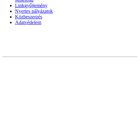
Linkgyűjtemény
Nyertes pályázatok
Közbeszerzés
Adatvédelem