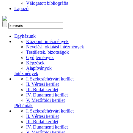
Válogatott bibliográfia
Lapozó
Egyházunk
Központi intézmények
Nevelési, oktatási intézmények
Testületek, bizottságok
Gyűjtemények
Képzések
Alapítványok
Intézmények
I. Székesfehérvári kerület
II. Vértesi kerület
III. Budai kerület
IV. Dunamenti kerület
V. Mezőföldi kerület
Plébániák
I. Székesfehérvári kerület
II. Vértesi kerület
III. Budai kerület
IV. Dunamenti kerület
V. Mezőföldi kerület