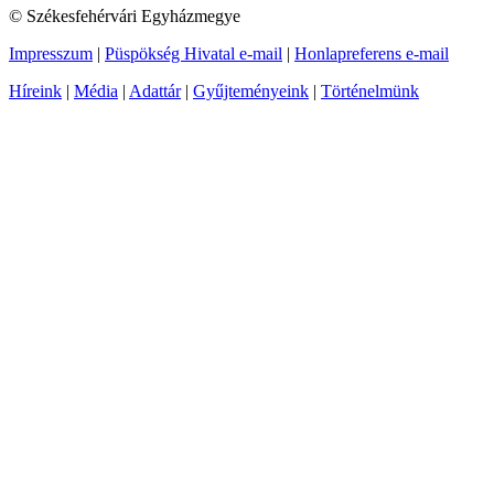
© Székesfehérvári Egyházmegye
Impresszum
|
Püspökség Hivatal e-mail
|
Honlapreferens e-mail
Híreink
|
Média
|
Adattár
|
Gyűjteményeink
|
Történelmünk