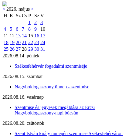
<
2026. május
>
H
K
Sz
Cs
P
Sz
V
1
2
3
4
5
6
7
8
9
10
11
12
13
14
15
16
17
18
19
20
21
22
23
24
25
26
27
28
29
30
31
2026.08.14. péntek
Székesfehérvár fogadalmi szentmiséje
2026.08.15. szombat
Nagyboldogasszony ünnep - szentmise
2026.08.16. vasárnap
Szentmise és jegyesek megáldása az Ercsi
Nagyboldogasszony-napi búcsún
2026.08.20. csütörtök
Szent István király ünnepén szentmise Székesfehérváron