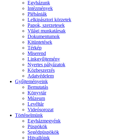
Egyházunk
Intézmények
Plébániák
Lelkipásztori körzetek
Papok, szerzetesek
Világi munkatársak
Dokumentumok
Kitüntetések
Térkép
Miserend
Linkgyűjtemény
Nyertes pályázatok
Közbeszerzés
Adatvédelem
Gyűjteményeink
Bemutatás
Könyvtár
Múzeum
Levéltár
Videósorozat
Történelmünk
Egyházmegyénk
Püspökök
Segédpüspökök
Hitvallóink