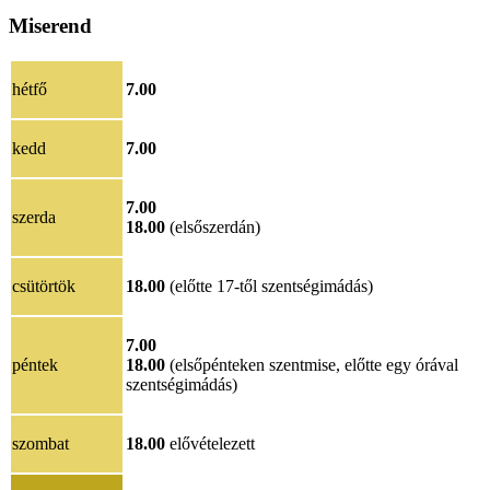
Miserend
hétfő
7.00
kedd
7.00
7.00
szerda
18.00
(elsőszerdán)
csütörtök
18.00
(előtte 17-től szentségimádás)
7.00
péntek
18.00
(elsőpénteken szentmise, előtte egy órával
szentségimádás)
szombat
18.00
elővételezett