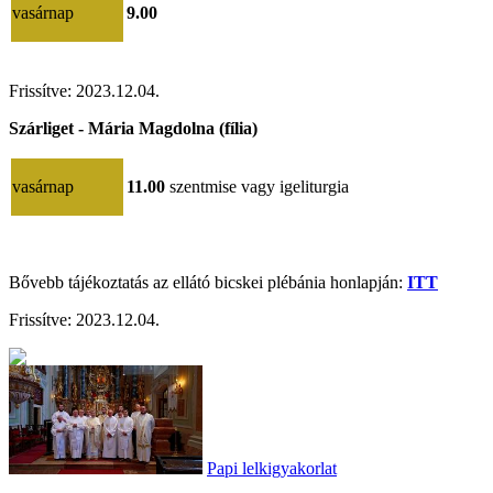
vasárnap
9.00
Frissítve: 2023.12.04.
Szárliget - Mária Magdolna (fília)
vasárnap
11.00
szentmise vagy igeliturgia
Bővebb tájékoztatás az ellátó bicskei plébánia honlapján:
ITT
Frissítve:
2023.12.04.
Papi lelkigyakorlat