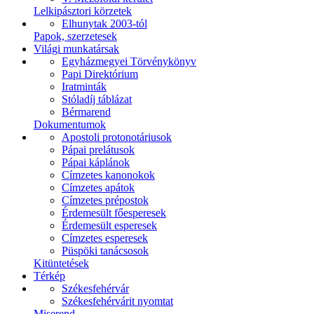
Lelkipásztori körzetek
Elhunytak 2003-tól
Papok, szerzetesek
Világi munkatársak
Egyházmegyei Törvénykönyv
Papi Direktórium
Iratminták
Stóladíj táblázat
Bérmarend
Dokumentumok
Apostoli protonotáriusok
Pápai prelátusok
Pápai káplánok
Címzetes kanonokok
Címzetes apátok
Címzetes prépostok
Érdemesült főesperesek
Érdemesült esperesek
Címzetes esperesek
Püspöki tanácsosok
Kitüntetések
Térkép
Székesfehérvár
Székesfehérvárit nyomtat
Miserend