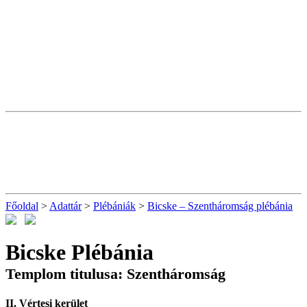
Főoldal
>
Adattár
>
Plébániák
>
Bicske – Szentháromság plébánia
Bicske Plébánia
Templom titulusa: Szentháromság
II. Vértesi kerület