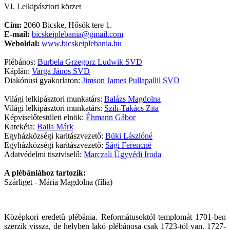
VI. Lelkipásztori körzet
Cím:
2060 Bicske, Hősök tere 1.
E-mail:
bicskeiplebania@gmail.com
Weboldal:
www.bicskeiplebania.hu
Plébános:
Burbela Grzegorz Ludwik SVD
Káplán:
Varga János SVD
Diakónusi gyakorlaton:
Jimson James Pullapallil SVD
Világi lelkipásztori munkatárs:
Balázs Magdolna
Világi lelkipásztori munkatárs:
Szili-Takács Zita
Képviselőtestületi elnök:
Éhmann Gábor
Katekéta:
Balla Márk
Egyházközségi karitászvezető:
Büki Lászlóné
Egyházközségi karitászvezető:
Sági Ferencné
Adatvédelmi tisztviselő:
Marczali Ügyvédi Iroda
A plébániához tartozik:
Szárliget - Mária Magdolna (fília)
Középkori eredetû plébánia. Reformátusoktól templomát 1701-ben
szerzik vissza, de helyben lakó plébánosa csak 1723-tól van. 1727-