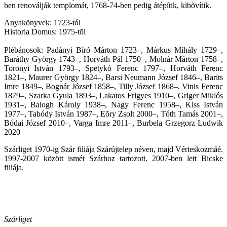
ben renoválják templomát, 1768-74-ben pedig átépítik, kibõvítik.
Anyakönyvek: 1723-tól
Historia Domus: 1975-tõl
Plébánosok: Padányi Bíró Márton 1723–, Márkus Mihály 1729–,
Baráthy György 1743–, Horváth Pál 1750–, Molnár Márton 1758–,
Toronyi István 1793–, Spetykó Ferenc 1797–, Horváth Ferenc
1821–, Maurer György 1824–, Barsi Neumann József 1846–, Barits
Imre 1849–, Bognár József 1858–, Tilly József 1868–, Vinis Ferenc
1879–, Szarka Gyula 1893–, Lakatos Frigyes 1910–, Griger Miklós
1931–, Balogh Károly 1938–, Nagy Ferenc 1958–, Kiss István
1977–, Tabódy István 1987–, Eõry Zsolt 2000–, Tóth Tamás 2001–,
Bódai József 2010–, Varga Imre 2011–, Burbela Grzegorz Ludwik
2020–
Szárliget 1970-ig Szár filiája Szárújtelep néven, majd Vérteskozmáé.
1997-2007 között ismét Szárhoz tartozott. 2007-ben lett Bicske
filiája.
Szárliget