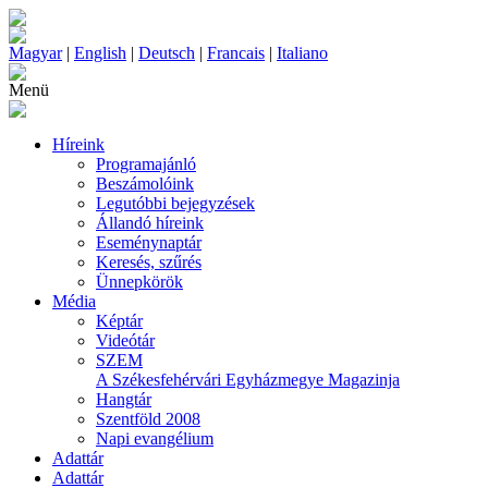
Magyar
|
English
|
Deutsch
|
Francais
|
Italiano
Menü
Híreink
Programajánló
Beszámolóink
Legutóbbi bejegyzések
Állandó híreink
Eseménynaptár
Keresés, szűrés
Ünnepkörök
Média
Képtár
Videótár
SZEM
A Székesfehérvári Egyházmegye Magazinja
Hangtár
Szentföld 2008
Napi evangélium
Adattár
Adattár