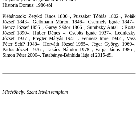
Historia Domus: 1986-tól
Plébánosok: Zetykó János 1800–, Puszaker Tóbiás 1802–, Polák
József 1843–, Gelbmann Márton 1846–, Csermely Ignác 1847–,
Hencz József 1855–, Garay Sádor 1866–, Sumbzky Antal –; Rosta
József 1890–, Huber Dénes –, Csebits Ignác 1937–, Ledniczky
József 1937–, Pregler Mátyás 1941–, Fennesz Imre 1942–, Vass
Péter SchP 1948–, Horváth József 1955–, Jéger György 1969–,
Pados József 1976–, Takács Nándor 1978–, Varga János 1986–,
Simon Péter 2000–, Tatabánya-Bánhida látja el 2015-től.
Misézõhely: Szent István templom