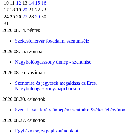
10
11
12
13
14
15
16
17
18
19
20
21
22
23
24
25
26
27
28
29
30
31
2026.08.14. péntek
Székesfehérvár fogadalmi szentmiséje
2026.08.15. szombat
Nagyboldogasszony ünnep - szentmise
2026.08.16. vasárnap
Szentmise és jegyesek megáldása az Ercsi
Nagyboldogasszony-napi búcsún
2026.08.20. csütörtök
Szent István király ünnepén szentmise Székesfehérváron
2026.08.27. csütörtök
Egyházmegyés papi zarándoklat