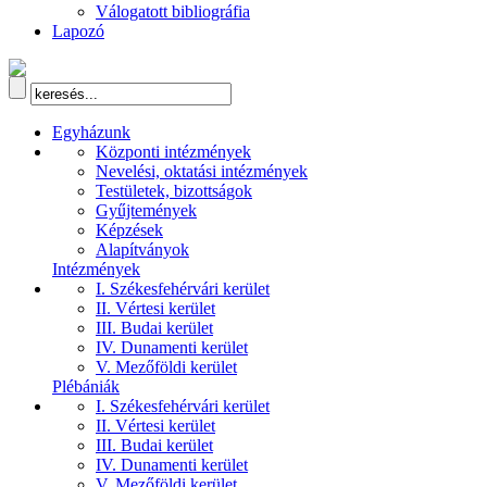
Válogatott bibliográfia
Lapozó
Egyházunk
Központi intézmények
Nevelési, oktatási intézmények
Testületek, bizottságok
Gyűjtemények
Képzések
Alapítványok
Intézmények
I. Székesfehérvári kerület
II. Vértesi kerület
III. Budai kerület
IV. Dunamenti kerület
V. Mezőföldi kerület
Plébániák
I. Székesfehérvári kerület
II. Vértesi kerület
III. Budai kerület
IV. Dunamenti kerület
V. Mezőföldi kerület