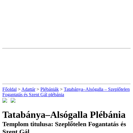
Főoldal
>
Adattár
>
Plébániák
>
Tatabánya–Alsógalla – Szeplőtelen
Fogantatás és Szent Gál plébánia
Tatabánya–Alsógalla Plébánia
Templom titulusa: Szeplőtelen Fogantatás és
Szent Gál