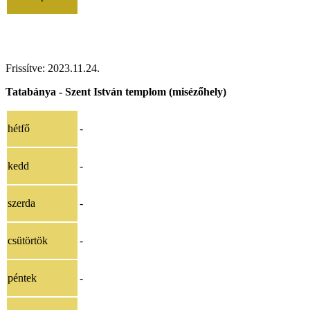
Frissítve:
2023.11.24
.
Tatabánya - Szent István templom (misézőhely)
hétfő
-
kedd
-
szerda
-
csütörtök
-
péntek
-