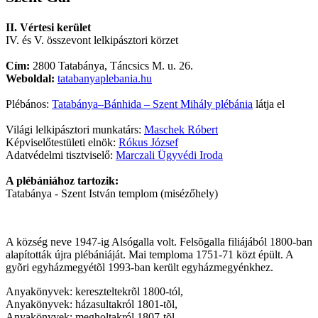
II. Vértesi kerület
IV. és V. összevont lelkipásztori körzet
Cím:
2800 Tatabánya, Táncsics M. u. 26.
Weboldal:
tatabanyaplebania.hu
Plébános:
Tatabánya–Bánhida – Szent Mihály plébánia
látja el
Világi lelkipásztori munkatárs:
Maschek Róbert
Képviselőtestületi elnök:
Rókus József
Adatvédelmi tisztviselő:
Marczali Ügyvédi Iroda
A plébániához tartozik:
Tatabánya - Szent István templom (misézőhely)
A község neve 1947-ig Alsógalla volt. Felsõgalla filiájából 1800-ban
alapították újra plébániáját. Mai temploma 1751-71 közt épült. A
gyõri egyházmegyétõl 1993-ban került egyházmegyénkhez.
Anyakönyvek: kereszteltekrõl 1800-tól,
Anyakönyvek: házasultakról 1801-tõl,
Anyakönyvek: megholtakról 1807-tõl