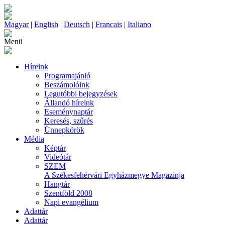
Magyar
|
English
|
Deutsch
|
Francais
|
Italiano
Menü
Híreink
Programajánló
Beszámolóink
Legutóbbi bejegyzések
Állandó híreink
Eseménynaptár
Keresés, szűrés
Ünnepkörök
Média
Képtár
Videótár
SZEM
A Székesfehérvári Egyházmegye Magazinja
Hangtár
Szentföld 2008
Napi evangélium
Adattár
Adattár