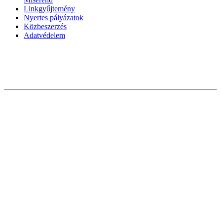
Linkgyűjtemény
Nyertes pályázatok
Közbeszerzés
Adatvédelem