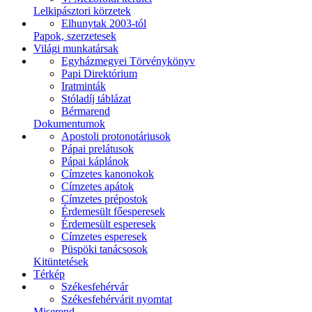
Lelkipásztori körzetek
Elhunytak 2003-tól
Papok, szerzetesek
Világi munkatársak
Egyházmegyei Törvénykönyv
Papi Direktórium
Iratminták
Stóladíj táblázat
Bérmarend
Dokumentumok
Apostoli protonotáriusok
Pápai prelátusok
Pápai káplánok
Címzetes kanonokok
Címzetes apátok
Címzetes prépostok
Érdemesült főesperesek
Érdemesült esperesek
Címzetes esperesek
Püspöki tanácsosok
Kitüntetések
Térkép
Székesfehérvár
Székesfehérvárit nyomtat
Miserend