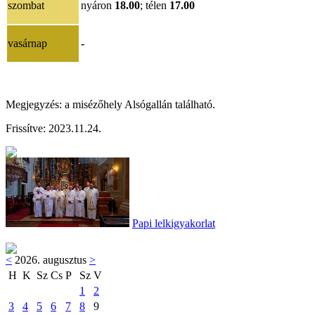
szombat
nyáron
18.00
; télen
17.00
vasárnap
-
Megjegyzés: a misézőhely Alsógallán található.
Frissítve: 2023.11.24.
Papi lelkigyakorlat
<
2026. augusztus
>
H
K
Sz
Cs
P
Sz
V
1
2
3
4
5
6
7
8
9