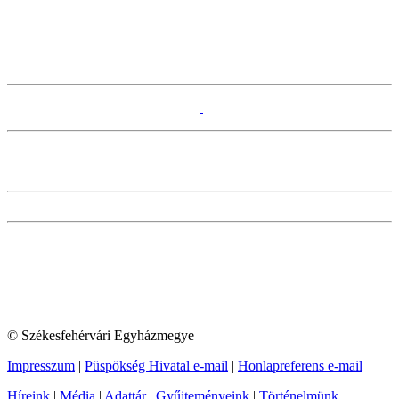
© Székesfehérvári Egyházmegye
Impresszum
|
Püspökség Hivatal e-mail
|
Honlapreferens e-mail
Híreink
|
Média
|
Adattár
|
Gyűjteményeink
|
Történelmünk