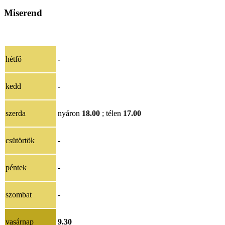
Miserend
hétfő
-
kedd
-
szerda
nyáron
18.00
; télen
17.00
csütörtök
-
péntek
-
szombat
-
vasárnap
9.30