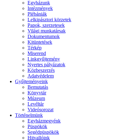
Egyházunk
Intézmények
Plébániák
Lelkipásztori körzetek
Papok, szerzetesek
Világi munkatársak
Dokumentumok
Kitüntetések
Térkép
Miserend
Linkgyűjtemény
Nyertes pályázatok
Közbeszerzés
Adatvédelem
Gyűjteményeink
Bemutatás
Könyvtár
Múzeum
Levéltár
Videósorozat
Történelmünk
Egyházmegyénk
Püspökök
Segédpüspökök
Hitvallóink