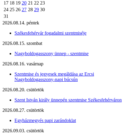
17
18
19
20
21
22
23
24
25
26
27
28
29
30
31
2026.08.14. péntek
Székesfehérvár fogadalmi szentmiséje
2026.08.15. szombat
Nagyboldogasszony ünnep - szentmise
2026.08.16. vasárnap
Szentmise és jegyesek megáldása az Ercsi
Nagyboldogasszony-napi búcsún
2026.08.20. csütörtök
Szent István király ünnepén szentmise Székesfehérváron
2026.08.27. csütörtök
Egyházmegyés papi zarándoklat
2026.09.03. csütörtök