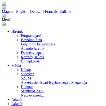
Magyar
|
English
|
Deutsch
|
Francais
|
Italiano
Menü
Híreink
Programajánló
Beszámolóink
Legutóbbi bejegyzések
Állandó híreink
Eseménynaptár
Keresés, szűrés
Ünnepkörök
Média
Képtár
Videótár
SZEM
A Székesfehérvári Egyházmegye Magazinja
Hangtár
Szentföld 2008
Napi evangélium
Adattár
Adattár