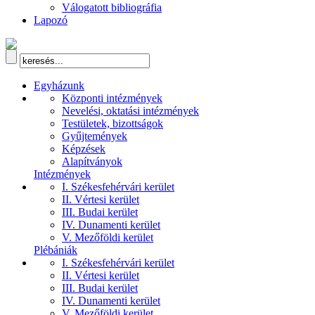
Válogatott bibliográfia
Lapozó
Egyházunk
Központi intézmények
Nevelési, oktatási intézmények
Testületek, bizottságok
Gyűjtemények
Képzések
Alapítványok
Intézmények
I. Székesfehérvári kerület
II. Vértesi kerület
III. Budai kerület
IV. Dunamenti kerület
V. Mezőföldi kerület
Plébániák
I. Székesfehérvári kerület
II. Vértesi kerület
III. Budai kerület
IV. Dunamenti kerület
V. Mezőföldi kerület