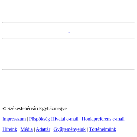
© Székesfehérvári Egyházmegye
Impresszum
|
Püspökség Hivatal e-mail
|
Honlapreferens e-mail
Híreink
|
Média
|
Adattár
|
Gyűjteményeink
|
Történelmünk