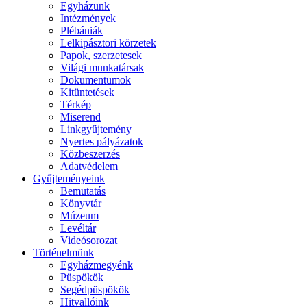
Egyházunk
Intézmények
Plébániák
Lelkipásztori körzetek
Papok, szerzetesek
Világi munkatársak
Dokumentumok
Kitüntetések
Térkép
Miserend
Linkgyűjtemény
Nyertes pályázatok
Közbeszerzés
Adatvédelem
Gyűjteményeink
Bemutatás
Könyvtár
Múzeum
Levéltár
Videósorozat
Történelmünk
Egyházmegyénk
Püspökök
Segédpüspökök
Hitvallóink