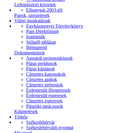
Lelkipásztori körzetek
Elhunytak 2003-tól
Papok, szerzetesek
Világi munkatársak
Egyházmegyei Törvénykönyv
Papi Direktórium
Iratminták
Stóladíj táblázat
Bérmarend
Dokumentumok
Apostoli protonotáriusok
Pápai prelátusok
Pápai káplánok
Címzetes kanonokok
Címzetes apátok
Címzetes prépostok
Érdemesült főesperesek
Érdemesült esperesek
Címzetes esperesek
Püspöki tanácsosok
Kitüntetések
Térkép
Székesfehérvár
Székesfehérvárit nyomtat
Miserend