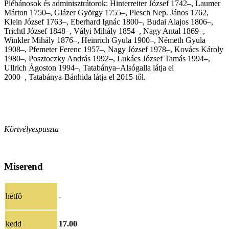
Plébánosok és adminisztrátorok: Hinterreiter József 1742–, Laumer
Márton 1750–, Glázer György 1755–, Plesch Nep. János 1762,
Klein József 1763–, Eberhard Ignác 1800–, Budai Alajos 1806–,
Trichtl József 1848–, Vályi Mihály 1854–, Nagy Antal 1869–,
Winkler Mihály 1876–, Heinrich Gyula 1900–, Németh Gyula
1908–, Pfemeter Ferenc 1957–, Nagy József 1978–, Kovács Károly
1980–, Posztoczky András 1992–, Lukács József Tamás 1994–,
Ullrich Ágoston 1994–, Tatabánya–Alsógalla látja el
2000
–
, Tatabánya-Bánhida látja el 2015-től.
Körtvélyespuszta
Miserend
hétfő
-
kedd
17.00