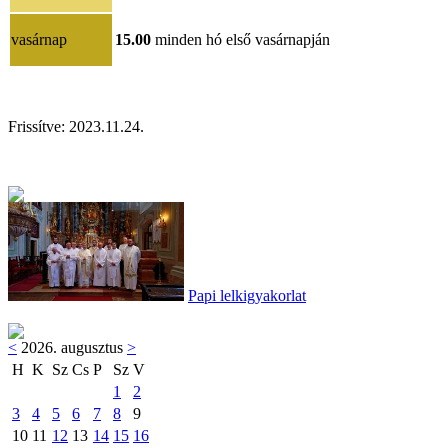
vasárnap
15.00
minden hó első vasárnapján
Frissítve:
2023.11.24
.
Papi lelkigyakorlat
<
2026. augusztus
>
H
K
Sz
Cs
P
Sz
V
1
2
3
4
5
6
7
8
9
10
11
12
13
14
15
16