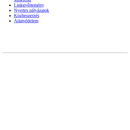
Linkgyűjtemény
Nyertes pályázatok
Közbeszerzés
Adatvédelem