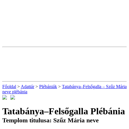
Főoldal
>
Adattár
>
Plébániák
>
Tatabánya–Felsőgalla – Szűz Mária
neve plébánia
Tatabánya–Felsőgalla Plébánia
Templom titulusa: Szűz Mária neve