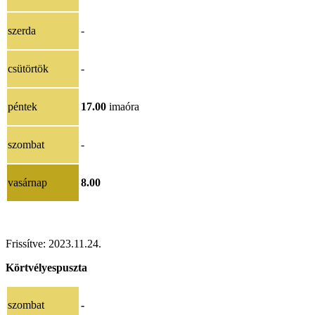
szerda
-
csütörtök
-
péntek
17.00
imaóra
szombat
-
vasárnap
8.00
Frissítve:
2023.11.24
.
Körtvélyespuszta
szombat
-