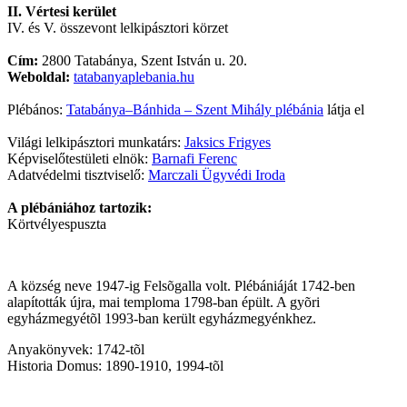
II. Vértesi kerület
IV. és V. összevont lelkipásztori körzet
Cím:
2800 Tatabánya, Szent István u. 20.
Weboldal:
tatabanyaplebania.hu
Plébános:
Tatabánya–Bánhida – Szent Mihály plébánia
látja el
Világi lelkipásztori munkatárs:
Jaksics Frigyes
Képviselőtestületi elnök:
Barnafi Ferenc
Adatvédelmi tisztviselő:
Marczali Ügyvédi Iroda
A plébániához tartozik:
Körtvélyespuszta
A község neve 1947-ig Felsõgalla volt. Plébániáját 1742-ben
alapították újra, mai temploma 1798-ban épült. A gyõri
egyházmegyétõl 1993-ban került egyházmegyénkhez.
Anyakönyvek: 1742-tõl
Historia Domus: 1890-1910, 1994-tõl