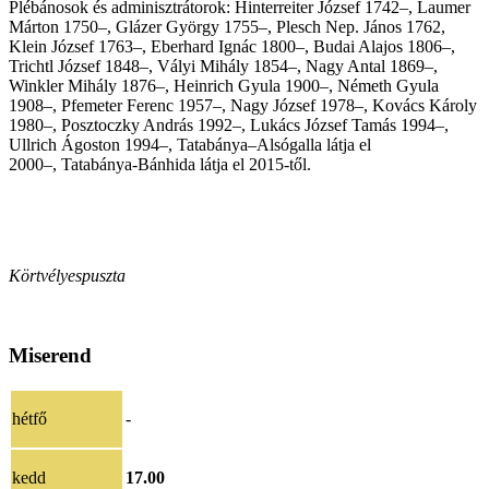
Plébánosok és adminisztrátorok: Hinterreiter József 1742–, Laumer
Márton 1750–, Glázer György 1755–, Plesch Nep. János 1762,
Klein József 1763–, Eberhard Ignác 1800–, Budai Alajos 1806–,
Trichtl József 1848–, Vályi Mihály 1854–, Nagy Antal 1869–,
Winkler Mihály 1876–, Heinrich Gyula 1900–, Németh Gyula
1908–, Pfemeter Ferenc 1957–, Nagy József 1978–, Kovács Károly
1980–, Posztoczky András 1992–, Lukács József Tamás 1994–,
Ullrich Ágoston 1994–, Tatabánya–Alsógalla látja el
2000
–
, Tatabánya-Bánhida látja el 2015-től.
Körtvélyespuszta
Miserend
hétfő
-
kedd
17.00