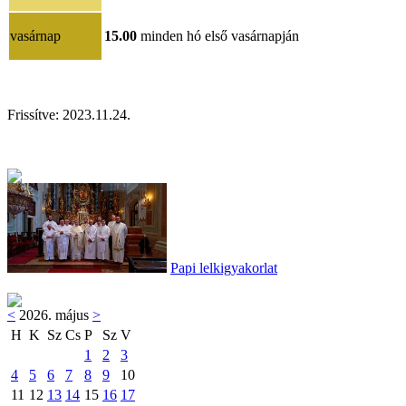
vasárnap
15.00
minden hó első vasárnapján
Frissítve:
2023.11.24
.
Papi lelkigyakorlat
<
2026. május
>
H
K
Sz
Cs
P
Sz
V
1
2
3
4
5
6
7
8
9
10
11
12
13
14
15
16
17