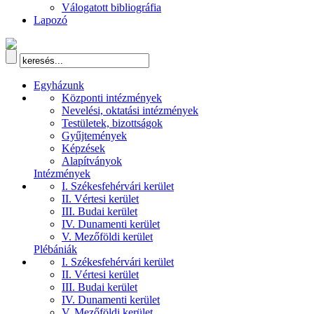
Válogatott bibliográfia
Lapozó
Egyházunk
Központi intézmények
Nevelési, oktatási intézmények
Testületek, bizottságok
Gyűjtemények
Képzések
Alapítványok
Intézmények
I. Székesfehérvári kerület
II. Vértesi kerület
III. Budai kerület
IV. Dunamenti kerület
V. Mezőföldi kerület
Plébániák
I. Székesfehérvári kerület
II. Vértesi kerület
III. Budai kerület
IV. Dunamenti kerület
V. Mezőföldi kerület