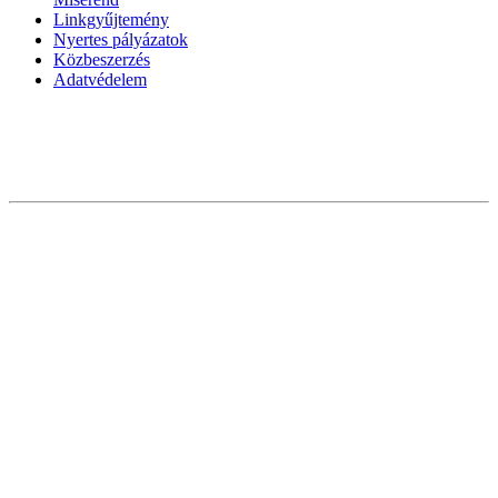
Linkgyűjtemény
Nyertes pályázatok
Közbeszerzés
Adatvédelem