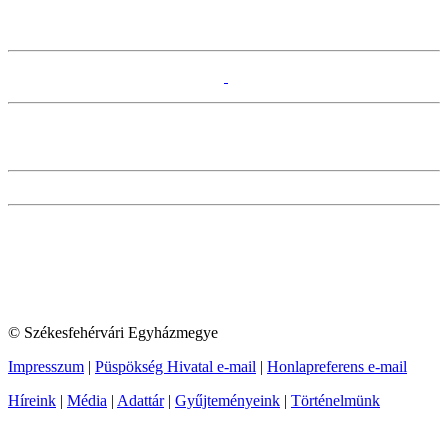
© Székesfehérvári Egyházmegye
Impresszum
|
Püspökség Hivatal e-mail
|
Honlapreferens e-mail
Híreink
|
Média
|
Adattár
|
Gyűjteményeink
|
Történelmünk