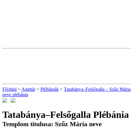
Főoldal
>
Adattár
>
Plébániák
>
Tatabánya–Felsőgalla – Szűz Mária
neve plébánia
Tatabánya–Felsőgalla Plébánia
Templom titulusa: Szűz Mária neve