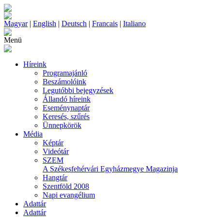
Magyar
|
English
|
Deutsch
|
Francais
|
Italiano
Menü
Híreink
Programajánló
Beszámolóink
Legutóbbi bejegyzések
Állandó híreink
Eseménynaptár
Keresés, szűrés
Ünnepkörök
Média
Képtár
Videótár
SZEM
A Székesfehérvári Egyházmegye Magazinja
Hangtár
Szentföld 2008
Napi evangélium
Adattár
Adattár