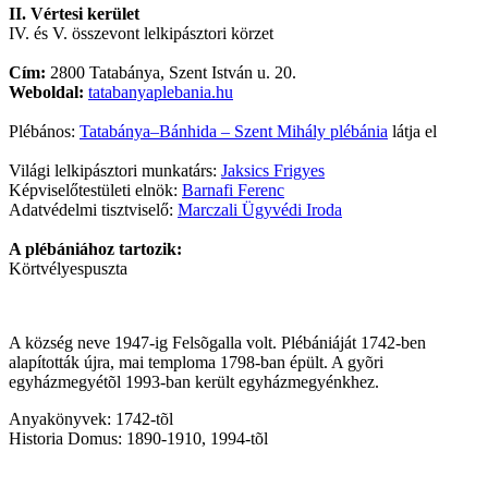
II. Vértesi kerület
IV. és V. összevont lelkipásztori körzet
Cím:
2800 Tatabánya, Szent István u. 20.
Weboldal:
tatabanyaplebania.hu
Plébános:
Tatabánya–Bánhida – Szent Mihály plébánia
látja el
Világi lelkipásztori munkatárs:
Jaksics Frigyes
Képviselőtestületi elnök:
Barnafi Ferenc
Adatvédelmi tisztviselő:
Marczali Ügyvédi Iroda
A plébániához tartozik:
Körtvélyespuszta
A község neve 1947-ig Felsõgalla volt. Plébániáját 1742-ben
alapították újra, mai temploma 1798-ban épült. A gyõri
egyházmegyétõl 1993-ban került egyházmegyénkhez.
Anyakönyvek: 1742-tõl
Historia Domus: 1890-1910, 1994-tõl