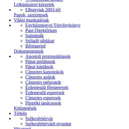
Lelkipásztori körzetek
Elhunytak 2003-tól
Papok, szerzetesek
Világi munkatársak
Egyházmegyei Törvénykönyv
Papi Direktórium
Iratminták
Stóladíj táblázat
Bérmarend
Dokumentumok
Apostoli protonotáriusok
Pápai prelátusok
Pápai káplánok
Címzetes kanonokok
Címzetes apátok
Címzetes prépostok
Érdemesült főesperesek
Érdemesült esperesek
Címzetes esperesek
Püspöki tanácsosok
Kitüntetések
Térkép
Székesfehérvár
Székesfehérvárit nyomtat
Miserend