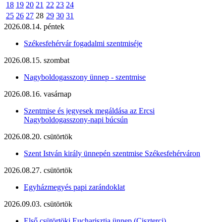
18
19
20
21
22
23
24
25
26
27
28
29
30
31
2026.08.14. péntek
Székesfehérvár fogadalmi szentmiséje
2026.08.15. szombat
Nagyboldogasszony ünnep - szentmise
2026.08.16. vasárnap
Szentmise és jegyesek megáldása az Ercsi
Nagyboldogasszony-napi búcsún
2026.08.20. csütörtök
Szent István király ünnepén szentmise Székesfehérváron
2026.08.27. csütörtök
Egyházmegyés papi zarándoklat
2026.09.03. csütörtök
Első csütörtöki Eucharisztia ünnep (Ciszterci)