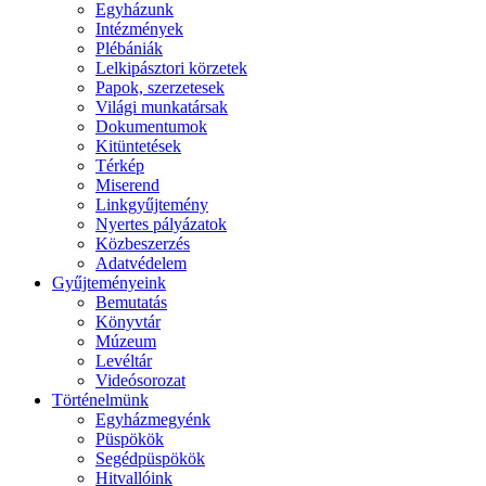
Egyházunk
Intézmények
Plébániák
Lelkipásztori körzetek
Papok, szerzetesek
Világi munkatársak
Dokumentumok
Kitüntetések
Térkép
Miserend
Linkgyűjtemény
Nyertes pályázatok
Közbeszerzés
Adatvédelem
Gyűjteményeink
Bemutatás
Könyvtár
Múzeum
Levéltár
Videósorozat
Történelmünk
Egyházmegyénk
Püspökök
Segédpüspökök
Hitvallóink