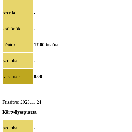
szerda
-
csütörtök
-
péntek
17.00
imaóra
szombat
-
vasárnap
8.00
Frissítve:
2023.11.24
.
Körtvélyespuszta
szombat
-