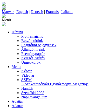
Magyar
|
English
|
Deutsch
|
Francais
|
Italiano
Menü
Híreink
Programajánló
Beszámolóink
Legutóbbi bejegyzések
Állandó híreink
Eseménynaptár
Keresés, szűrés
Ünnepkörök
Média
Képtár
Videótár
SZEM
A Székesfehérvári Egyházmegye Magazinja
Hangtár
Szentföld 2008
Napi evangélium
Adattár
Adattár