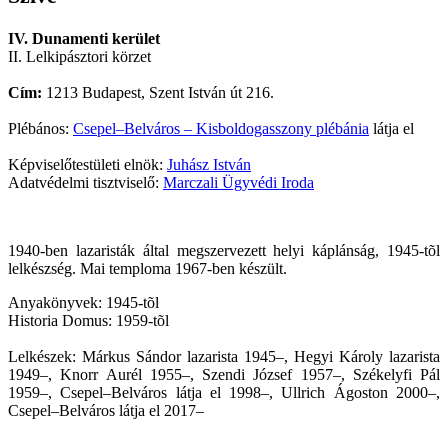
IV. Dunamenti kerület
II. Lelkipásztori körzet
Cím:
1213 Budapest, Szent István út 216.
Plébános:
Csepel–Belváros – Kisboldogasszony plébánia
látja el
Képviselőtestületi elnök:
Juhász István
Adatvédelmi tisztviselő:
Marczali Ügyvédi Iroda
1940-ben lazaristák által megszervezett helyi káplánság, 1945-tõl
lelkészség. Mai temploma 1967-ben készült.
Anyakönyvek: 1945-tõl
Historia Domus: 1959-tõl
Lelkészek: Márkus Sándor lazarista 1945–, Hegyi Károly lazarista
1949–, Knorr Aurél 1955–, Szendi József 1957–, Székelyfi Pál
1959–, Csepel–Belváros látja el 1998–, Ullrich Ágoston 2000–,
Csepel–Belváros látja el 2017–