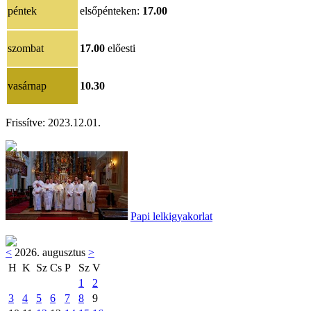
péntek
elsőpénteken:
17.00
szombat
17.00
előesti
vasárnap
10.30
Frissítve: 2023.12.01.
Papi lelkigyakorlat
<
2026. augusztus
>
H
K
Sz
Cs
P
Sz
V
1
2
3
4
5
6
7
8
9