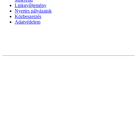
Linkgyűjtemény
Nyertes pályázatok
Közbeszerzés
Adatvédelem