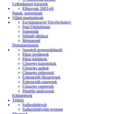
Lelkipásztori körzetek
Elhunytak 2003-tól
Papok, szerzetesek
Világi munkatársak
Egyházmegyei Törvénykönyv
Papi Direktórium
Iratminták
Stóladíj táblázat
Bérmarend
Dokumentumok
Apostoli protonotáriusok
Pápai prelátusok
Pápai káplánok
Címzetes kanonokok
Címzetes apátok
Címzetes prépostok
Érdemesült főesperesek
Érdemesült esperesek
Címzetes esperesek
Püspöki tanácsosok
Kitüntetések
Térkép
Székesfehérvár
Székesfehérvárit nyomtat
Miserend