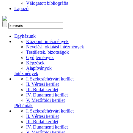
Válogatott bibliográfia
Lapozó
Egyházunk
Központi intézmények
Nevelési, oktatási intézmények
Testületek, bizottságok
Gyűjtemények
Képzések
Alapítványok
Intézmények
I. Székesfehérvári kerület
II. Vértesi kerület
III. Budai kerület
IV. Dunamenti kerület
V. Mezőföldi kerület
Plébániák
I. Székesfehérvári kerület
II. Vértesi kerület
III. Budai kerület
IV. Dunamenti kerület
V. Mezőföldi kerület