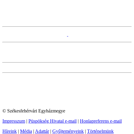
© Székesfehérvári Egyházmegye
Impresszum
|
Püspökség Hivatal e-mail
|
Honlapreferens e-mail
Híreink
|
Média
|
Adattár
|
Gyűjteményeink
|
Történelmünk