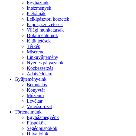
Egyházunk
Intézmények
Plébániák
Lelkipásztori körzetek
Papok, szerzetesek
Világi munkatársak
Dokumentumok
Kitüntetések
Térkép
Miserend
Linkgyűjtemény
Nyertes pályázatok
Közbeszerzés
Adatvédelem
Gyűjteményeink
Bemutatás
Könyvtár
Múzeum
Levéltár
Videósorozat
Történelmünk
Egyházmegyénk
Püspökök
Segédpüspökök
Hitvallóink