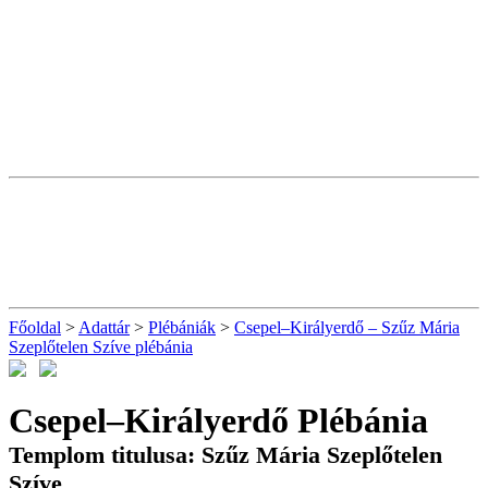
Főoldal
>
Adattár
>
Plébániák
>
Csepel–Királyerdő – Szűz Mária
Szeplőtelen Szíve plébánia
Csepel–Királyerdő Plébánia
Templom titulusa: Szűz Mária Szeplőtelen
Szíve