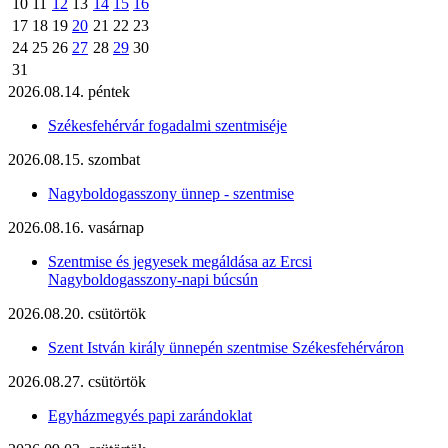
10
11
12
13
14
15
16
17
18
19
20
21
22
23
24
25
26
27
28
29
30
31
2026.08.14. péntek
Székesfehérvár fogadalmi szentmiséje
2026.08.15. szombat
Nagyboldogasszony ünnep - szentmise
2026.08.16. vasárnap
Szentmise és jegyesek megáldása az Ercsi
Nagyboldogasszony-napi búcsún
2026.08.20. csütörtök
Szent István király ünnepén szentmise Székesfehérváron
2026.08.27. csütörtök
Egyházmegyés papi zarándoklat