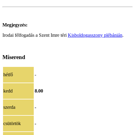
Megjegyzés:
Irodai félfogadás a Szent Imre téri
Kisboldogasszony plébánián
.
Miserend
hétfő
-
kedd
8.00
szerda
-
csütörtök
-