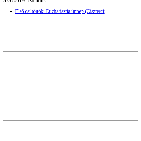
2026.09.03. csütörtök
Első csütörtöki Eucharisztia ünnep (Ciszterci)