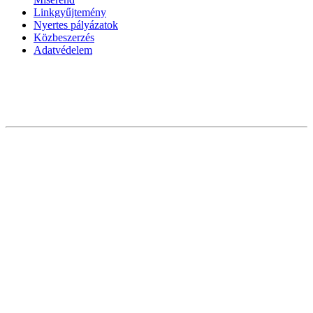
Linkgyűjtemény
Nyertes pályázatok
Közbeszerzés
Adatvédelem