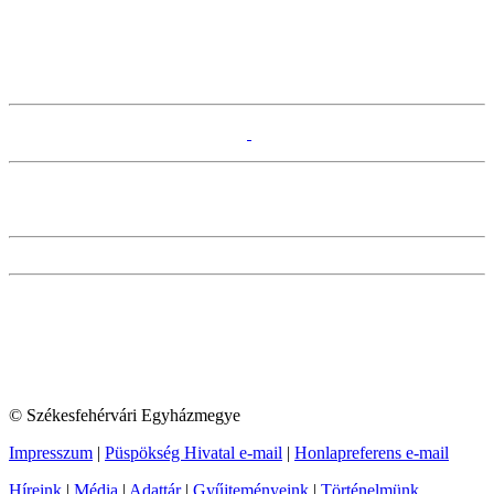
© Székesfehérvári Egyházmegye
Impresszum
|
Püspökség Hivatal e-mail
|
Honlapreferens e-mail
Híreink
|
Média
|
Adattár
|
Gyűjteményeink
|
Történelmünk