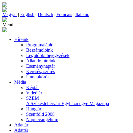
Magyar
|
English
|
Deutsch
|
Francais
|
Italiano
Menü
Híreink
Programajánló
Beszámolóink
Legutóbbi bejegyzések
Állandó híreink
Eseménynaptár
Keresés, szűrés
Ünnepkörök
Média
Képtár
Videótár
SZEM
A Székesfehérvári Egyházmegye Magazinja
Hangtár
Szentföld 2008
Napi evangélium
Adattár
Adattár