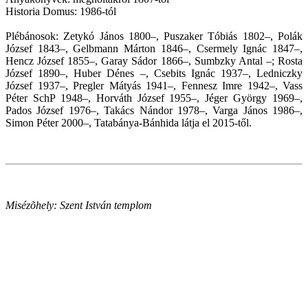
Historia Domus: 1986-tól
Plébánosok: Zetykó János 1800–, Puszaker Tóbiás 1802–, Polák
József 1843–, Gelbmann Márton 1846–, Csermely Ignác 1847–,
Hencz József 1855–, Garay Sádor 1866–, Sumbzky Antal –; Rosta
József 1890–, Huber Dénes –, Csebits Ignác 1937–, Ledniczky
József 1937–, Pregler Mátyás 1941–, Fennesz Imre 1942–, Vass
Péter SchP 1948–, Horváth József 1955–, Jéger György 1969–,
Pados József 1976–, Takács Nándor 1978–, Varga János 1986–,
Simon Péter 2000–, Tatabánya-Bánhida látja el 2015-től.
Misézõhely: Szent István templom