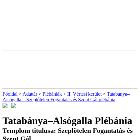
Főoldal
>
Adattár
>
Plébániák
>
II. Vértesi kerület
>
Tatabánya–
Alsógalla – Szeplőtelen Fogantatás és Szent Gál plébánia
Tatabánya–Alsógalla Plébánia
Templom titulusa: Szeplőtelen Fogantatás és
Szent Gál