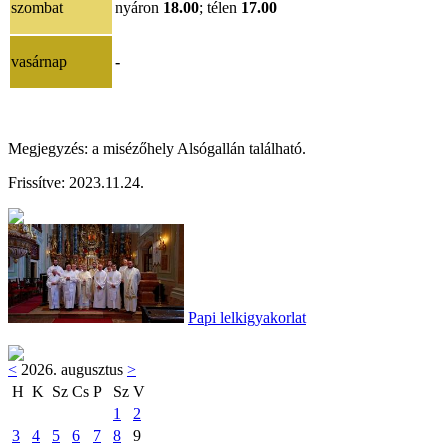
szombat
nyáron
18.00
; télen
17.00
vasárnap
-
Megjegyzés: a misézőhely Alsógallán található.
Frissítve: 2023.11.24.
Papi lelkigyakorlat
<
2026. augusztus
>
H
K
Sz
Cs
P
Sz
V
1
2
3
4
5
6
7
8
9