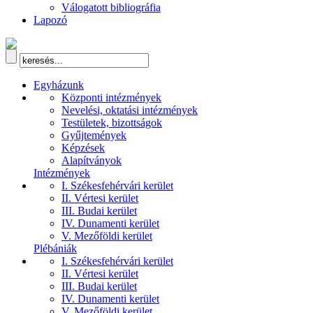
Válogatott bibliográfia
Lapozó
Egyházunk
Központi intézmények
Nevelési, oktatási intézmények
Testületek, bizottságok
Gyűjtemények
Képzések
Alapítványok
Intézmények
I. Székesfehérvári kerület
II. Vértesi kerület
III. Budai kerület
IV. Dunamenti kerület
V. Mezőföldi kerület
Plébániák
I. Székesfehérvári kerület
II. Vértesi kerület
III. Budai kerület
IV. Dunamenti kerület
V. Mezőföldi kerület