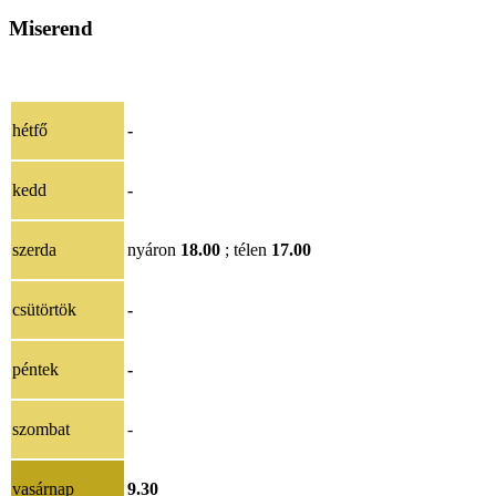
Miserend
hétfő
-
kedd
-
szerda
nyáron
18.00
; télen
17.00
csütörtök
-
péntek
-
szombat
-
vasárnap
9.30