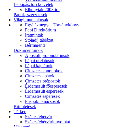
Lelkipásztori körzetek
Elhunytak 2003-tól
Papok, szerzetesek
Világi munkatársak
Egyházmegyei Törvénykönyv
Papi Direktórium
Iratminták
Stóladíj táblázat
Bérmarend
Dokumentumok
Apostoli protonotáriusok
Pápai prelátusok
Pápai káplánok
Címzetes kanonokok
Címzetes apátok
Címzetes prépostok
Érdemesült főesperesek
Érdemesült esperesek
Címzetes esperesek
Püspöki tanácsosok
Kitüntetések
Térkép
Székesfehérvár
Székesfehérvárit nyomtat
Miserend