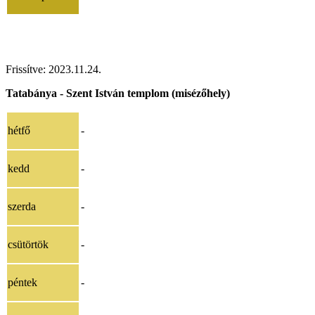
Frissítve:
2023.11.24
.
Tatabánya - Szent István templom (misézőhely)
hétfő
-
kedd
-
szerda
-
csütörtök
-
péntek
-