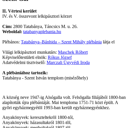
II. Vértesi kerület
IV. és V. összevont lelkipásztori körzet
Cím:
2800 Tatabánya, Táncsics M. u. 26.
Weboldal:
tatabanyaplebania.hu
Plébános:
Tatabánya–Bánhida – Szent Mihály plébánia
látja el
Világi lelkipásztori munkatárs:
Maschek Róbert
Képviselőtestületi elnök:
Rókus József
Adatvédelmi tisztviselő:
Marczali Ügyvédi Iroda
A plébániához tartozik:
Tatabánya - Szent István templom (misézőhely)
A község neve 1947-ig Alsógalla volt. Felsõgalla filiájából 1800-ban
alapították újra plébániáját. Mai temploma 1751-71 közt épült. A
gyõri egyházmegyétõl 1993-ban került egyházmegyénkhez.
Anyakönyvek: kereszteltekrõl 1800-tól,
Anyakönyvek: házasultakról 1801-tõl,
Anyakönyvek: megholtakról 1807-tõl