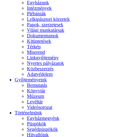
Egyházunk
Intézmények
Plébániák
Lelkipásztori körzetek
Papok, szerzetesek
Világi munkatársak
Dokumentumok
Kitüntetések
Térkép
Miserend
Linkgyűjtemény
Nyertes pályázatok
Közbeszerzés
Adatvédelem
Gyűjteményeink
Bemutatás
Könyvtár
Múzeum
Levéltár
Videósorozat
Történelmünk
Egyházmegyénk
Püspökök
Segédpüspökök
Hitvallóink