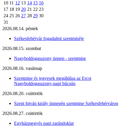
10
11
12
13
14
15
16
17
18
19
20
21
22
23
24
25
26
27
28
29
30
31
2026.08.14. péntek
Székesfehérvár fogadalmi szentmiséje
2026.08.15. szombat
Nagyboldogasszony ünnep - szentmise
2026.08.16. vasárnap
Szentmise és jegyesek megáldása az Ercsi
Nagyboldogasszony-napi búcsún
2026.08.20. csütörtök
Szent István király ünnepén szentmise Székesfehérváron
2026.08.27. csütörtök
Egyházmegyés papi zarándoklat