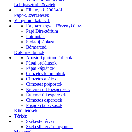
Lelkipásztori körzetek
Elhunytak 2003-tól
Papok, szerzetesek
Világi munkatársak
Egyházmegyei Törvénykönyv
Papi Direktórium
Iratminták
Stóladíj táblázat
Bérmarend
Dokumentumok
Apostoli protonotáriusok
Pápai prelátusok
Pápai káplánok
Címzetes kanonokok
Címzetes apátok
Címzetes prépostok
Érdemesült főesperesek
Érdemesült esperesek
Címzetes esperesek
Püspöki tanácsosok
Kitüntetések
Térkép
Székesfehérvár
Székesfehérvárit nyomtat
Miserend