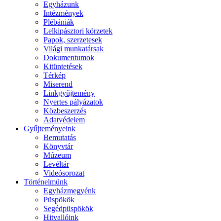
Egyházunk
Intézmények
Plébániák
Lelkipásztori körzetek
Papok, szerzetesek
Világi munkatársak
Dokumentumok
Kitüntetések
Térkép
Miserend
Linkgyűjtemény
Nyertes pályázatok
Közbeszerzés
Adatvédelem
Gyűjteményeink
Bemutatás
Könyvtár
Múzeum
Levéltár
Videósorozat
Történelmünk
Egyházmegyénk
Püspökök
Segédpüspökök
Hitvallóink