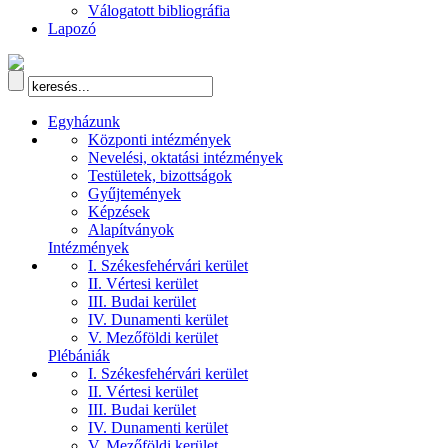
Válogatott bibliográfia
Lapozó
Egyházunk
Központi intézmények
Nevelési, oktatási intézmények
Testületek, bizottságok
Gyűjtemények
Képzések
Alapítványok
Intézmények
I. Székesfehérvári kerület
II. Vértesi kerület
III. Budai kerület
IV. Dunamenti kerület
V. Mezőföldi kerület
Plébániák
I. Székesfehérvári kerület
II. Vértesi kerület
III. Budai kerület
IV. Dunamenti kerület
V. Mezőföldi kerület