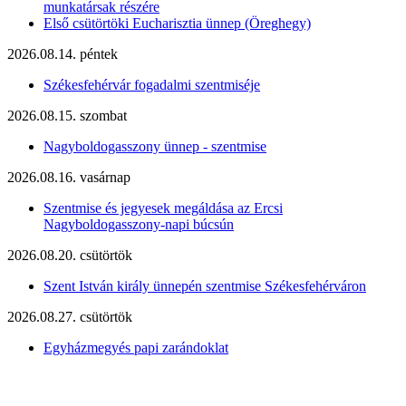
munkatársak részére
Első csütörtöki Eucharisztia ünnep (Öreghegy)
2026.08.14. péntek
Székesfehérvár fogadalmi szentmiséje
2026.08.15. szombat
Nagyboldogasszony ünnep - szentmise
2026.08.16. vasárnap
Szentmise és jegyesek megáldása az Ercsi
Nagyboldogasszony-napi búcsún
2026.08.20. csütörtök
Szent István király ünnepén szentmise Székesfehérváron
2026.08.27. csütörtök
Egyházmegyés papi zarándoklat