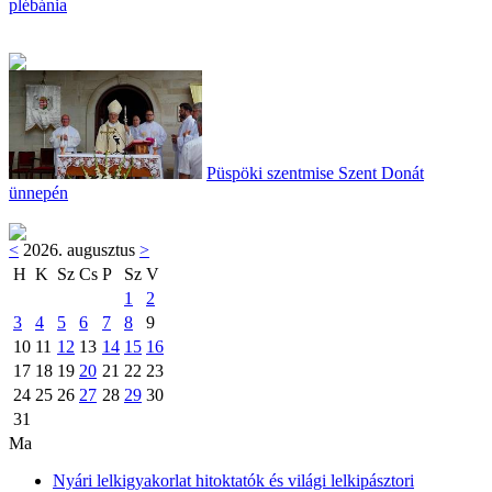
plébánia
Püspöki szentmise Szent Donát
ünnepén
<
2026. augusztus
>
H
K
Sz
Cs
P
Sz
V
1
2
3
4
5
6
7
8
9
10
11
12
13
14
15
16
17
18
19
20
21
22
23
24
25
26
27
28
29
30
31
Ma
Nyári lelkigyakorlat hitoktatók és világi lelkipásztori