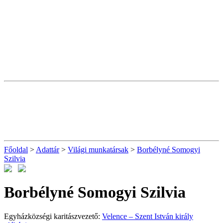
Főoldal
>
Adattár
>
Világi munkatársak
>
Borbélyné Somogyi
Szilvia
Borbélyné Somogyi Szilvia
Egyházközségi karitászvezető:
Velence – Szent István király