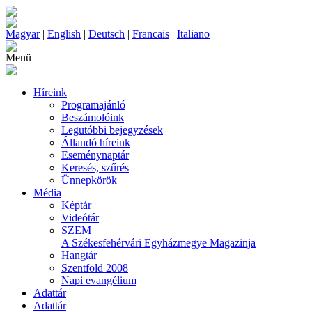
Magyar
|
English
|
Deutsch
|
Francais
|
Italiano
Menü
Híreink
Programajánló
Beszámolóink
Legutóbbi bejegyzések
Állandó híreink
Eseménynaptár
Keresés, szűrés
Ünnepkörök
Média
Képtár
Videótár
SZEM
A Székesfehérvári Egyházmegye Magazinja
Hangtár
Szentföld 2008
Napi evangélium
Adattár
Adattár