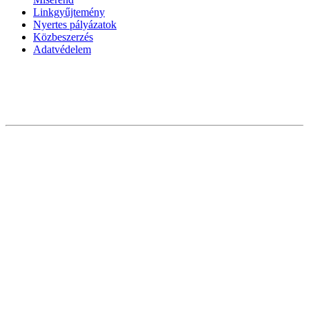
Linkgyűjtemény
Nyertes pályázatok
Közbeszerzés
Adatvédelem