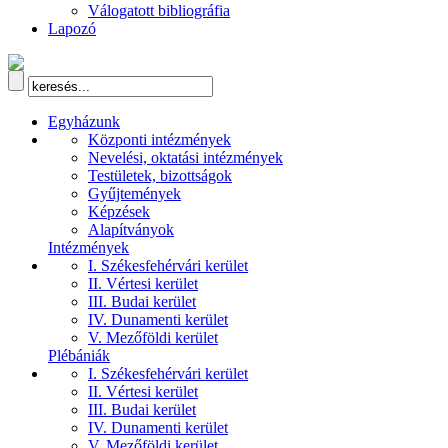
Válogatott bibliográfia
Lapozó
Egyházunk
Központi intézmények
Nevelési, oktatási intézmények
Testületek, bizottságok
Gyűjtemények
Képzések
Alapítványok
Intézmények
I. Székesfehérvári kerület
II. Vértesi kerület
III. Budai kerület
IV. Dunamenti kerület
V. Mezőföldi kerület
Plébániák
I. Székesfehérvári kerület
II. Vértesi kerület
III. Budai kerület
IV. Dunamenti kerület
V. Mezőföldi kerület