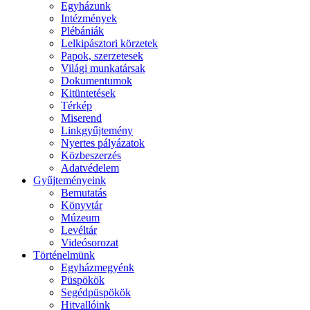
Egyházunk
Intézmények
Plébániák
Lelkipásztori körzetek
Papok, szerzetesek
Világi munkatársak
Dokumentumok
Kitüntetések
Térkép
Miserend
Linkgyűjtemény
Nyertes pályázatok
Közbeszerzés
Adatvédelem
Gyűjteményeink
Bemutatás
Könyvtár
Múzeum
Levéltár
Videósorozat
Történelmünk
Egyházmegyénk
Püspökök
Segédpüspökök
Hitvallóink