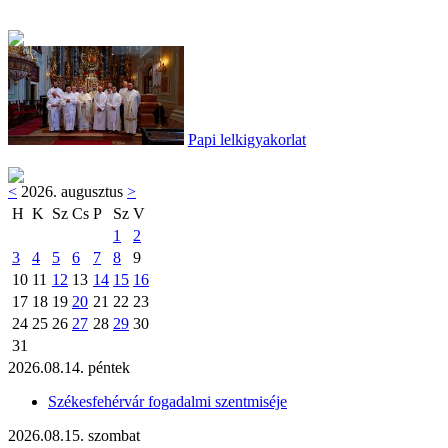
Papi lelkigyakorlat
<
2026. augusztus
>
H
K
Sz
Cs
P
Sz
V
1
2
3
4
5
6
7
8
9
10
11
12
13
14
15
16
17
18
19
20
21
22
23
24
25
26
27
28
29
30
31
2026.08.14. péntek
Székesfehérvár fogadalmi szentmiséje
2026.08.15. szombat