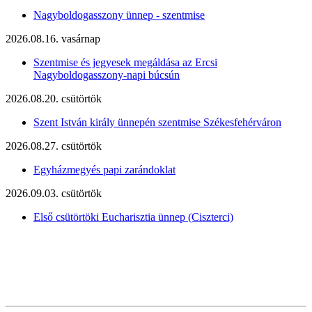
Nagyboldogasszony ünnep - szentmise
2026.08.16. vasárnap
Szentmise és jegyesek megáldása az Ercsi
Nagyboldogasszony-napi búcsún
2026.08.20. csütörtök
Szent István király ünnepén szentmise Székesfehérváron
2026.08.27. csütörtök
Egyházmegyés papi zarándoklat
2026.09.03. csütörtök
Első csütörtöki Eucharisztia ünnep (Ciszterci)