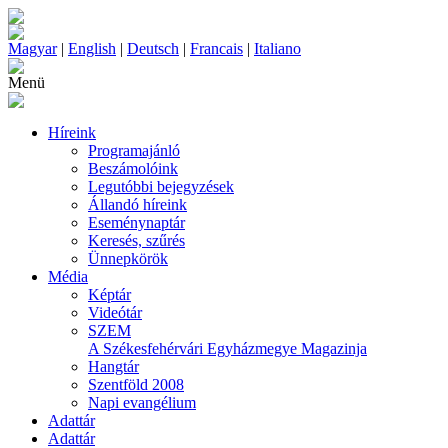
Magyar
|
English
|
Deutsch
|
Francais
|
Italiano
Menü
Híreink
Programajánló
Beszámolóink
Legutóbbi bejegyzések
Állandó híreink
Eseménynaptár
Keresés, szűrés
Ünnepkörök
Média
Képtár
Videótár
SZEM
A Székesfehérvári Egyházmegye Magazinja
Hangtár
Szentföld 2008
Napi evangélium
Adattár
Adattár