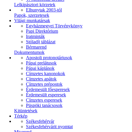
Lelkipásztori körzetek
Elhunytak 2003-tól
Papok, szerzetesek
Világi munkatársak
Egyházmegyei Törvénykönyv
Papi Direktórium
Iratminták
Stóladíj táblázat
Bérmarend
Dokumentumok
Apostoli protonotáriusok
Pápai prelátusok
Pápai káplánok
Címzetes kanonokok
Címzetes apátok
Címzetes prépostok
Érdemesült főesperesek
Érdemesült esperesek
Címzetes esperesek
Püspöki tanácsosok
Kitüntetések
Térkép
Székesfehérvár
Székesfehérvárit nyomtat
Miserend