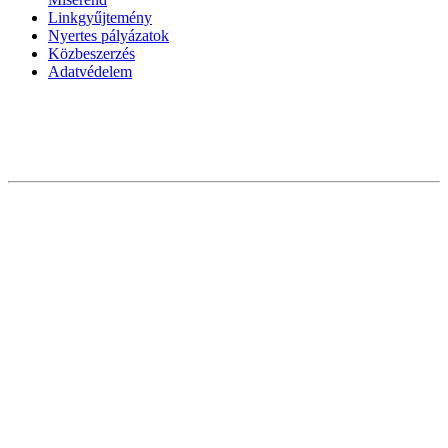
Linkgyűjtemény
Nyertes pályázatok
Közbeszerzés
Adatvédelem