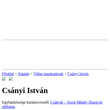
Főoldal
>
Adattár
>
Világi munkatársak
>
Csányi István
Csányi István
Egyházközségi karitászvezető:
Csákvár – Szent Mihály főangyal
plébánia