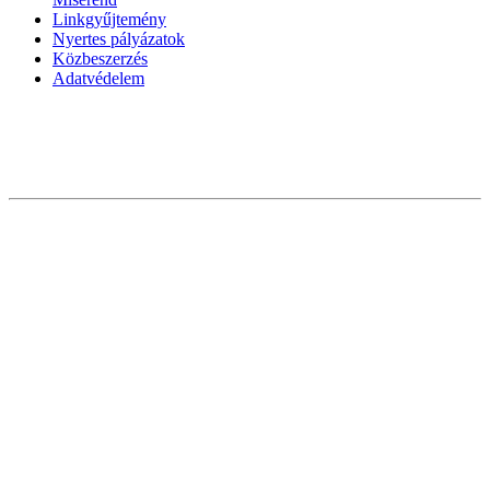
Linkgyűjtemény
Nyertes pályázatok
Közbeszerzés
Adatvédelem