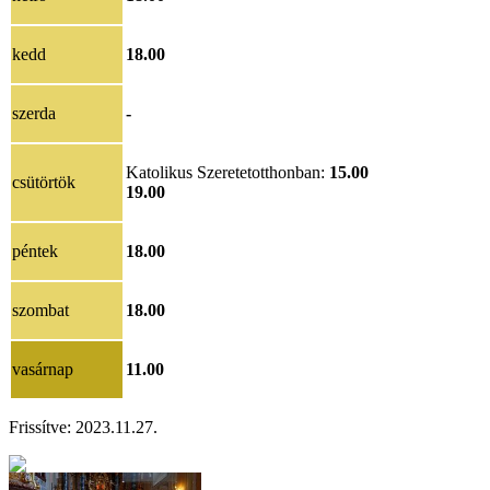
kedd
18.00
szerda
-
Katolikus Szeretetotthonban:
15.00
csütörtök
19.00
péntek
18.00
szombat
18.00
vasárnap
11.00
Frissítve: 2023.11.27.