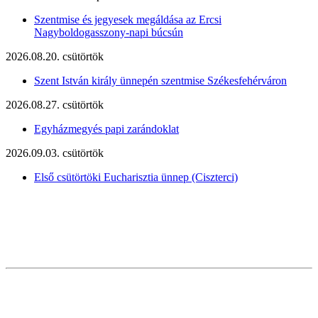
Szentmise és jegyesek megáldása az Ercsi
Nagyboldogasszony-napi búcsún
2026.08.20. csütörtök
Szent István király ünnepén szentmise Székesfehérváron
2026.08.27. csütörtök
Egyházmegyés papi zarándoklat
2026.09.03. csütörtök
Első csütörtöki Eucharisztia ünnep (Ciszterci)