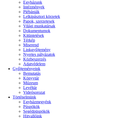
Egyházunk
Intézmények
Plébániák
Lelkipásztori körzetek
Papok, szerzetesek
Világi munkatársak
Dokumentumok
Kitüntetések
Térkép
Miserend
Linkgyűjtemény
Nyertes pályázatok
Közbeszerzés
Adatvédelem
Gyűjteményeink
Bemutatás
Könyvtár
Múzeum
Levéltár
Videósorozat
Történelmünk
Egyházmegyénk
Püspökök
Segédpüspökök
Hitvallóink