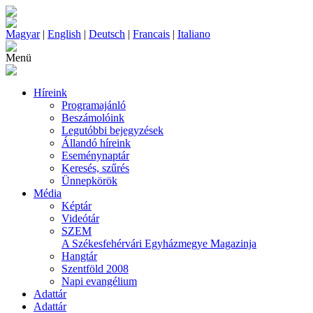
Magyar
|
English
|
Deutsch
|
Francais
|
Italiano
Menü
Híreink
Programajánló
Beszámolóink
Legutóbbi bejegyzések
Állandó híreink
Eseménynaptár
Keresés, szűrés
Ünnepkörök
Média
Képtár
Videótár
SZEM
A Székesfehérvári Egyházmegye Magazinja
Hangtár
Szentföld 2008
Napi evangélium
Adattár
Adattár