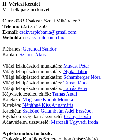
II. Vértesi kerület
VI. Lelkipásztori körzet
Cím:
8083 Csákvár, Szent Mihály tér 7.
Telefon:
(22) 354 369
E-mail:
csakvarplebania@gmail.com
Weboldal:
csakvarplebania.hu/
Plébános:
Gerendai Sándor
Káplán:
Szlama Ákos
Világi lelkipásztori munkatárs:
Magasi Péter
Világi lelkipásztori munkatárs:
Nyika Tibor
Világi lelkipásztori munkatárs:
Schamberger Nóra
Világi lelkipásztori munkatárs:
Tamás János
Világi lelkipásztori munkatárs:
Tamás Péter
Képviselőtestületi elnök:
Tamás Antal
Katekéta:
Magasiné Kudlik Mónika
Katekéta:
Néráthné Kiss Annamária
Katekéta:
Szabóné Galambvári Adél Erzsébet
Egyházközségi karitászvezető:
Csányi István
Adatvédelmi tisztviselő:
Marczali Ügyvédi Iroda
A plébániához tartozik:
Csákvár - Katolikus Szeretetotthon (misézőhely)