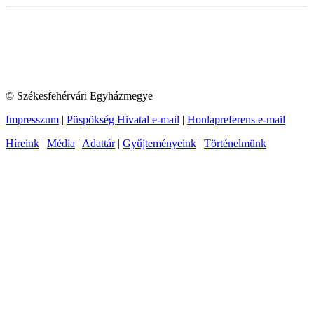
© Székesfehérvári Egyházmegye
Impresszum
|
Püspökség Hivatal e-mail
|
Honlapreferens e-mail
Híreink
|
Média
|
Adattár
|
Gyűjteményeink
|
Történelmünk