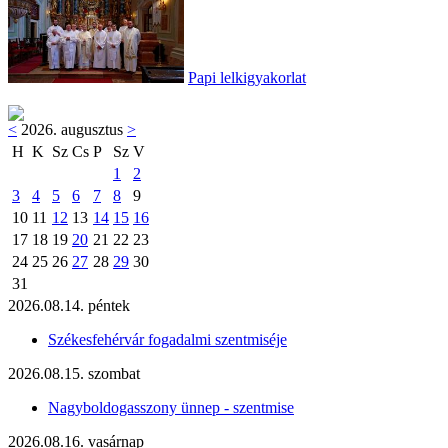
Papi lelkigyakorlat
<
2026. augusztus
>
H
K
Sz
Cs
P
Sz
V
1
2
3
4
5
6
7
8
9
10
11
12
13
14
15
16
17
18
19
20
21
22
23
24
25
26
27
28
29
30
31
2026.08.14. péntek
Székesfehérvár fogadalmi szentmiséje
2026.08.15. szombat
Nagyboldogasszony ünnep - szentmise
2026.08.16. vasárnap