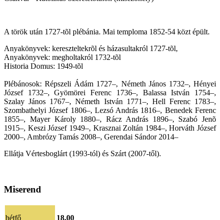
A török után 1727-tõl plébánia. Mai temploma 1852-54 közt épült.
Anyakönyvek: kereszteltekrõl és házasultakról 1727-tõl,
Anyakönyvek: megholtakról 1732-tõl
Historia Domus: 1949-tõl
Plébánosok: Répszeli Ádám 1727–, Németh János 1732–, Hényei
József 1732–, Gyömörei Ferenc 1736–, Balassa István 1754–,
Szalay János 1767–, Németh István 1771–, Hell Ferenc 1783–,
Szombathelyi József 1806–, Lezsó András 1816–, Benedek Ferenc
1855–, Mayer Károly 1880–, Rácz András 1896–, Szabó Jenõ
1915–, Keszi József 1949–, Krasznai Zoltán 1984–, Horváth József
2000–, Ambrózy Tamás 2008–, Gerendai Sándor 2014–
Ellátja Vértesboglárt (1993-tól) és Szárt (2007-től).
Miserend
hétfő
18.00