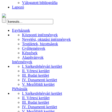
Válogatott bibliográfia
Lapozó
Egyházunk
Központi intézmények
Nevelési, oktatási intézmények
Testületek, bizottságok
Gyűjtemények
Képzések
Alapítványok
Intézmények
I. Székesfehérvári kerület
II. Vértesi kerület
III. Budai kerület
IV. Dunamenti kerület
V. Mezőföldi kerület
Plébániák
I. Székesfehérvári kerület
II. Vértesi kerület
III. Budai kerület
IV. Dunamenti kerület
V. Mezőföldi kerület