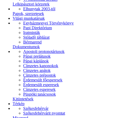
Lelkipásztori körzetek
Elhunytak 2003-tól
Papok, szerzetesek
Világi munkatársak
Egyházmegyei Törvénykönyv
Papi Direktórium
Iratminták
Stóladíj táblázat
Bérmarend
Dokumentumok
Apostoli protonotáriusok
Pápai prelátusok
Pápai káplánok
Címzetes kanonokok
Címzetes apátok
Címzetes prépostok
Érdemesült főesperesek
Érdemesült esperesek
Címzetes esperesek
Püspöki tanácsosok
Kitüntetések
Térkép
Székesfehérvár
Székesfehérvárit nyomtat
Miserend