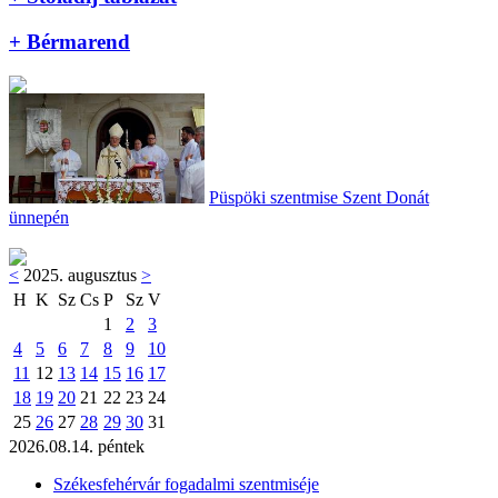
+ Bérmarend
Püspöki szentmise Szent Donát
ünnepén
<
2025. augusztus
>
H
K
Sz
Cs
P
Sz
V
1
2
3
4
5
6
7
8
9
10
11
12
13
14
15
16
17
18
19
20
21
22
23
24
25
26
27
28
29
30
31
2026.08.14. péntek
Székesfehérvár fogadalmi szentmiséje