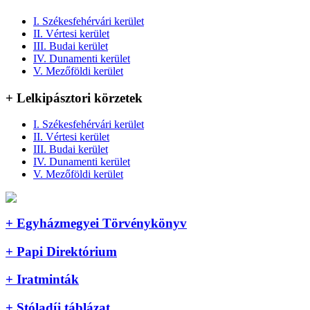
I. Székesfehérvári kerület
II. Vértesi kerület
III. Budai kerület
IV. Dunamenti kerület
V. Mezőföldi kerület
+ Lelkipásztori körzetek
I. Székesfehérvári kerület
II. Vértesi kerület
III. Budai kerület
IV. Dunamenti kerület
V. Mezőföldi kerület
+ Egyházmegyei Törvénykönyv
+ Papi Direktórium
+ Iratminták
+ Stóladíj táblázat