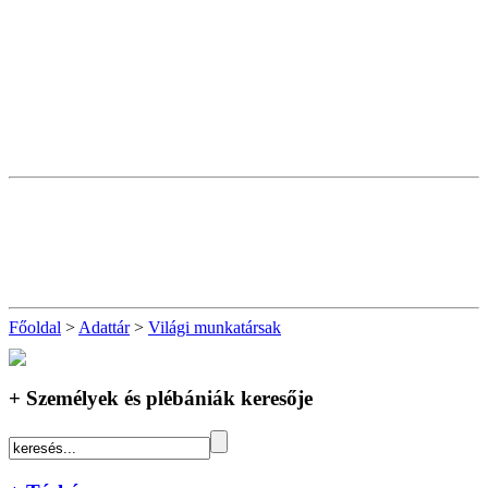
Főoldal
>
Adattár
>
Világi munkatársak
+ Személyek és plébániák keresője