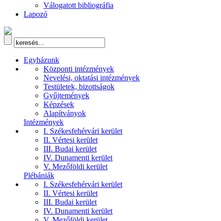
Válogatott bibliográfia
Lapozó
Egyházunk
Központi intézmények
Nevelési, oktatási intézmények
Testületek, bizottságok
Gyűjtemények
Képzések
Alapítványok
Intézmények
I. Székesfehérvári kerület
II. Vértesi kerület
III. Budai kerület
IV. Dunamenti kerület
V. Mezőföldi kerület
Plébániák
I. Székesfehérvári kerület
II. Vértesi kerület
III. Budai kerület
IV. Dunamenti kerület
V. Mezőföldi kerület