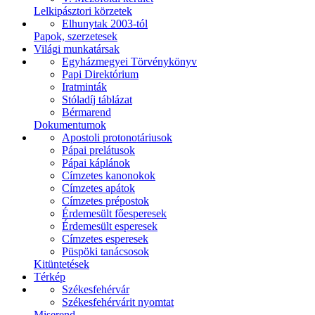
Lelkipásztori körzetek
Elhunytak 2003-tól
Papok, szerzetesek
Világi munkatársak
Egyházmegyei Törvénykönyv
Papi Direktórium
Iratminták
Stóladíj táblázat
Bérmarend
Dokumentumok
Apostoli protonotáriusok
Pápai prelátusok
Pápai káplánok
Címzetes kanonokok
Címzetes apátok
Címzetes prépostok
Érdemesült főesperesek
Érdemesült esperesek
Címzetes esperesek
Püspöki tanácsosok
Kitüntetések
Térkép
Székesfehérvár
Székesfehérvárit nyomtat
Miserend