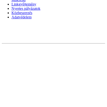
Linkgyűjtemény
Nyertes pályázatok
Közbeszerzés
Adatvédelem