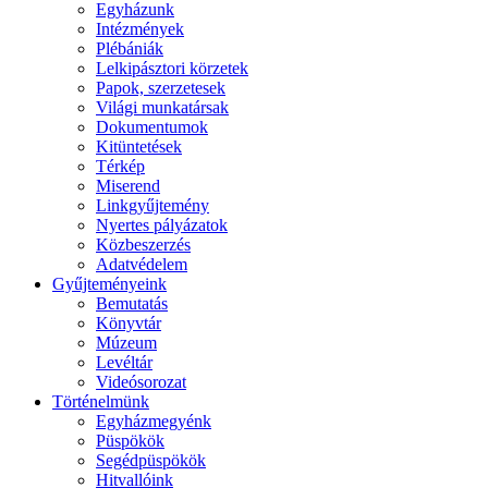
Egyházunk
Intézmények
Plébániák
Lelkipásztori körzetek
Papok, szerzetesek
Világi munkatársak
Dokumentumok
Kitüntetések
Térkép
Miserend
Linkgyűjtemény
Nyertes pályázatok
Közbeszerzés
Adatvédelem
Gyűjteményeink
Bemutatás
Könyvtár
Múzeum
Levéltár
Videósorozat
Történelmünk
Egyházmegyénk
Püspökök
Segédpüspökök
Hitvallóink