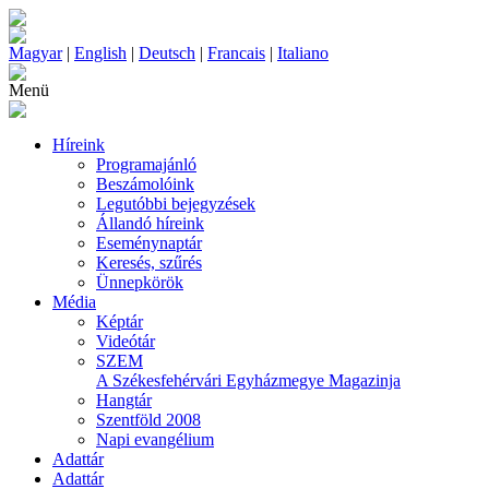
Magyar
|
English
|
Deutsch
|
Francais
|
Italiano
Menü
Híreink
Programajánló
Beszámolóink
Legutóbbi bejegyzések
Állandó híreink
Eseménynaptár
Keresés, szűrés
Ünnepkörök
Média
Képtár
Videótár
SZEM
A Székesfehérvári Egyházmegye Magazinja
Hangtár
Szentföld 2008
Napi evangélium
Adattár
Adattár