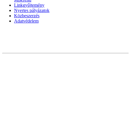
Linkgyűjtemény
Nyertes pályázatok
Közbeszerzés
Adatvédelem