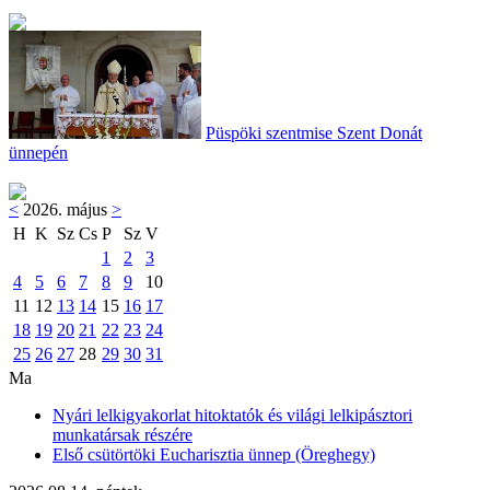
Püspöki szentmise Szent Donát
ünnepén
<
2026. május
>
H
K
Sz
Cs
P
Sz
V
1
2
3
4
5
6
7
8
9
10
11
12
13
14
15
16
17
18
19
20
21
22
23
24
25
26
27
28
29
30
31
Ma
Nyári lelkigyakorlat hitoktatók és világi lelkipásztori
munkatársak részére
Első csütörtöki Eucharisztia ünnep (Öreghegy)