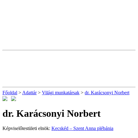
Főoldal
>
Adattár
>
Világi munkatársak
>
dr. Karácsonyi Norbert
dr. Karácsonyi Norbert
Képviselőtestületi elnök:
Kecskéd – Szent Anna plébánia