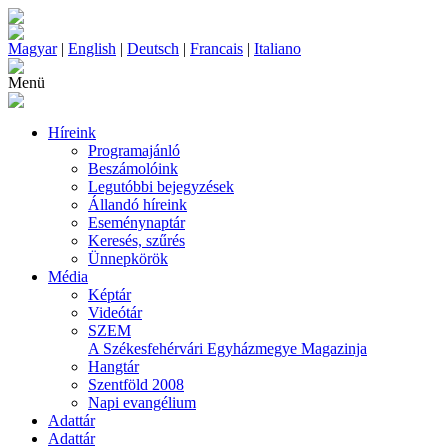
Magyar
|
English
|
Deutsch
|
Francais
|
Italiano
Menü
Híreink
Programajánló
Beszámolóink
Legutóbbi bejegyzések
Állandó híreink
Eseménynaptár
Keresés, szűrés
Ünnepkörök
Média
Képtár
Videótár
SZEM
A Székesfehérvári Egyházmegye Magazinja
Hangtár
Szentföld 2008
Napi evangélium
Adattár
Adattár