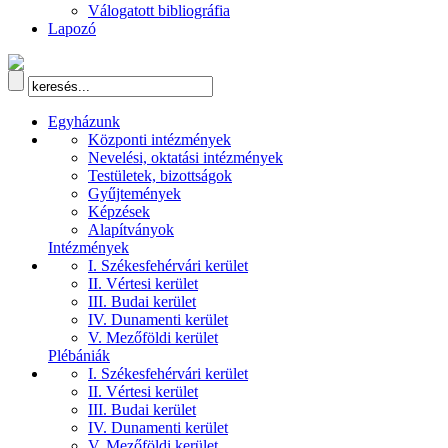
Válogatott bibliográfia
Lapozó
Egyházunk
Központi intézmények
Nevelési, oktatási intézmények
Testületek, bizottságok
Gyűjtemények
Képzések
Alapítványok
Intézmények
I. Székesfehérvári kerület
II. Vértesi kerület
III. Budai kerület
IV. Dunamenti kerület
V. Mezőföldi kerület
Plébániák
I. Székesfehérvári kerület
II. Vértesi kerület
III. Budai kerület
IV. Dunamenti kerület
V. Mezőföldi kerület