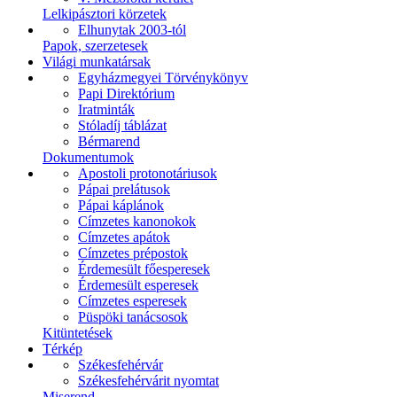
Lelkipásztori körzetek
Elhunytak 2003-tól
Papok, szerzetesek
Világi munkatársak
Egyházmegyei Törvénykönyv
Papi Direktórium
Iratminták
Stóladíj táblázat
Bérmarend
Dokumentumok
Apostoli protonotáriusok
Pápai prelátusok
Pápai káplánok
Címzetes kanonokok
Címzetes apátok
Címzetes prépostok
Érdemesült főesperesek
Érdemesült esperesek
Címzetes esperesek
Püspöki tanácsosok
Kitüntetések
Térkép
Székesfehérvár
Székesfehérvárit nyomtat
Miserend