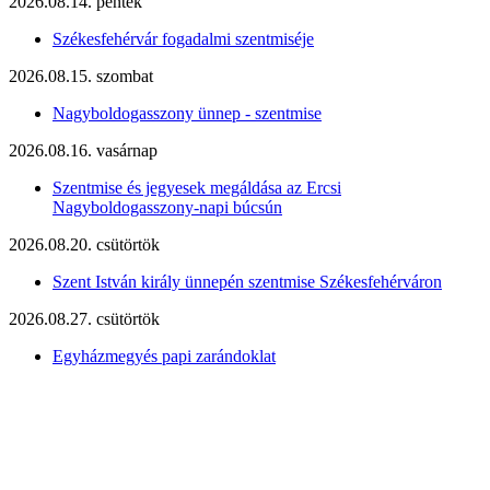
2026.08.14. péntek
Székesfehérvár fogadalmi szentmiséje
2026.08.15. szombat
Nagyboldogasszony ünnep - szentmise
2026.08.16. vasárnap
Szentmise és jegyesek megáldása az Ercsi
Nagyboldogasszony-napi búcsún
2026.08.20. csütörtök
Szent István király ünnepén szentmise Székesfehérváron
2026.08.27. csütörtök
Egyházmegyés papi zarándoklat