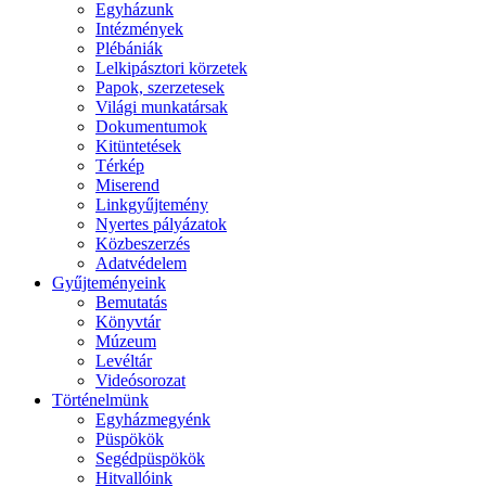
Egyházunk
Intézmények
Plébániák
Lelkipásztori körzetek
Papok, szerzetesek
Világi munkatársak
Dokumentumok
Kitüntetések
Térkép
Miserend
Linkgyűjtemény
Nyertes pályázatok
Közbeszerzés
Adatvédelem
Gyűjteményeink
Bemutatás
Könyvtár
Múzeum
Levéltár
Videósorozat
Történelmünk
Egyházmegyénk
Püspökök
Segédpüspökök
Hitvallóink