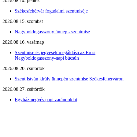
2026.08.14. péntek
Székesfehérvár fogadalmi szentmiséje
2026.08.15. szombat
Nagyboldogasszony ünnep - szentmise
2026.08.16. vasárnap
Szentmise és jegyesek megáldása az Ercsi
Nagyboldogasszony-napi búcsún
2026.08.20. csütörtök
Szent István király ünnepén szentmise Székesfehérváron
2026.08.27. csütörtök
Egyházmegyés papi zarándoklat