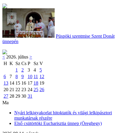
Püspöki szentmise Szent Donát
ünnepén
<
2026. július
>
H
K
Sz
Cs
P
Sz
V
1
2
3
4
5
6
7
8
9
10
11
12
13
14
15
16
17
18
19
20
21
22
23
24
25
26
27
28
29
30
31
Ma
Nyári lelkigyakorlat hitoktatók és világi lelkipásztori
munkatársak részére
Első csütörtöki Eucharisztia ünnep (Öreghegy)