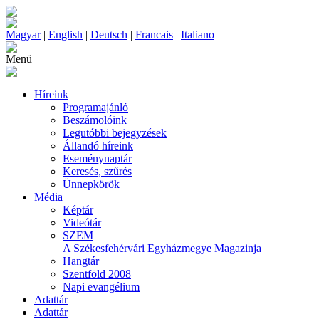
Magyar
|
English
|
Deutsch
|
Francais
|
Italiano
Menü
Híreink
Programajánló
Beszámolóink
Legutóbbi bejegyzések
Állandó híreink
Eseménynaptár
Keresés, szűrés
Ünnepkörök
Média
Képtár
Videótár
SZEM
A Székesfehérvári Egyházmegye Magazinja
Hangtár
Szentföld 2008
Napi evangélium
Adattár
Adattár