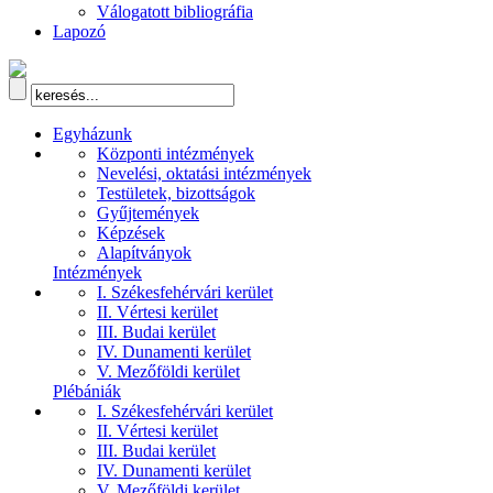
Válogatott bibliográfia
Lapozó
Egyházunk
Központi intézmények
Nevelési, oktatási intézmények
Testületek, bizottságok
Gyűjtemények
Képzések
Alapítványok
Intézmények
I. Székesfehérvári kerület
II. Vértesi kerület
III. Budai kerület
IV. Dunamenti kerület
V. Mezőföldi kerület
Plébániák
I. Székesfehérvári kerület
II. Vértesi kerület
III. Budai kerület
IV. Dunamenti kerület
V. Mezőföldi kerület