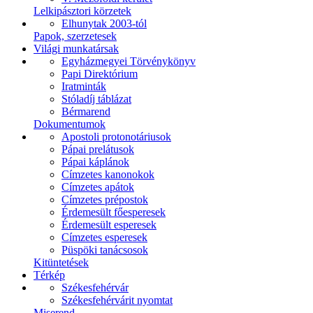
Lelkipásztori körzetek
Elhunytak 2003-tól
Papok, szerzetesek
Világi munkatársak
Egyházmegyei Törvénykönyv
Papi Direktórium
Iratminták
Stóladíj táblázat
Bérmarend
Dokumentumok
Apostoli protonotáriusok
Pápai prelátusok
Pápai káplánok
Címzetes kanonokok
Címzetes apátok
Címzetes prépostok
Érdemesült főesperesek
Érdemesült esperesek
Címzetes esperesek
Püspöki tanácsosok
Kitüntetések
Térkép
Székesfehérvár
Székesfehérvárit nyomtat
Miserend