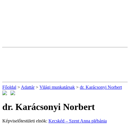
Főoldal
>
Adattár
>
Világi munkatársak
>
dr. Karácsonyi Norbert
dr. Karácsonyi Norbert
Képviselőtestületi elnök:
Kecskéd – Szent Anna plébánia