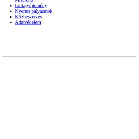
Linkgyűjtemény
Nyertes pályázatok
Közbeszerzés
Adatvédelem