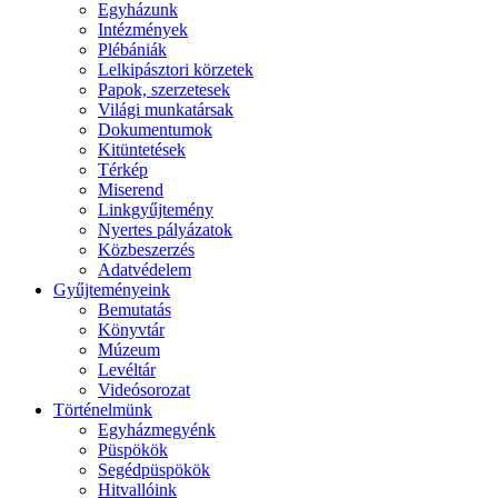
Egyházunk
Intézmények
Plébániák
Lelkipásztori körzetek
Papok, szerzetesek
Világi munkatársak
Dokumentumok
Kitüntetések
Térkép
Miserend
Linkgyűjtemény
Nyertes pályázatok
Közbeszerzés
Adatvédelem
Gyűjteményeink
Bemutatás
Könyvtár
Múzeum
Levéltár
Videósorozat
Történelmünk
Egyházmegyénk
Püspökök
Segédpüspökök
Hitvallóink