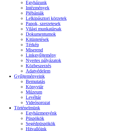
Egyházunk
Intézmények
Plébániák
Lelkipásztori körzetek
Papok, szerzetesek
Világi munkatársak
Dokumentumok
Kitüntetések
Térkép
Miserend
Linkgyűjtemény
Nyertes pályázatok
Közbeszerzés
Adatvédelem
Gyűjteményeink
Bemutatás
Könyvtár
Múzeum
Levéltár
Videósorozat
Történelmünk
Egyházmegyénk
Püspökök
Segédpüspökök
Hitvallóink