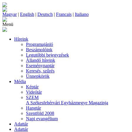
Magyar
|
English
|
Deutsch
|
Francais
|
Italiano
Menü
Híreink
Programajánló
Beszámolóink
Legutóbbi bejegyzések
Állandó híreink
Eseménynaptár
Keresés, szűrés
Ünnepkörök
Média
Képtár
Videótár
SZEM
A Székesfehérvári Egyházmegye Magazinja
Hangtár
Szentföld 2008
Napi evangélium
Adattár
Adattár