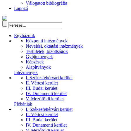
Válogatott bibliográfia
Lapozó
Egyházunk
Központi intézmények
Nevelési, oktatási intézmények
Testületek, bizottságok
Gyűjtemények
Képzések
Alapítványok
Intézmények
I. Székesfehérvári kerület
II. Vértesi kerület
III. Budai kerület
IV. Dunamenti kerület
V. Mezőföldi kerület
Plébániák
I. Székesfehérvári kerület
II. Vértesi kerület
III. Budai kerület
IV. Dunamenti kerület
V. Mezőföldi kerület