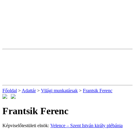
Főoldal
>
Adattár
>
Világi munkatársak
>
Frantsik Ferenc
Frantsik Ferenc
Képviselőtestületi elnök:
Velence – Szent István király plébánia