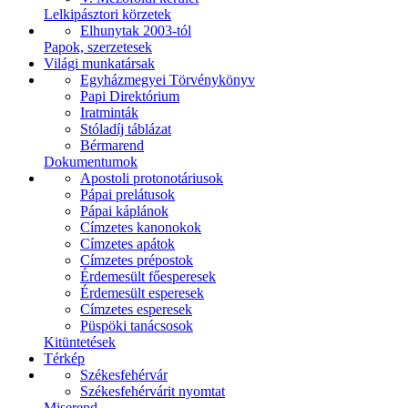
Lelkipásztori körzetek
Elhunytak 2003-tól
Papok, szerzetesek
Világi munkatársak
Egyházmegyei Törvénykönyv
Papi Direktórium
Iratminták
Stóladíj táblázat
Bérmarend
Dokumentumok
Apostoli protonotáriusok
Pápai prelátusok
Pápai káplánok
Címzetes kanonokok
Címzetes apátok
Címzetes prépostok
Érdemesült főesperesek
Érdemesült esperesek
Címzetes esperesek
Püspöki tanácsosok
Kitüntetések
Térkép
Székesfehérvár
Székesfehérvárit nyomtat
Miserend