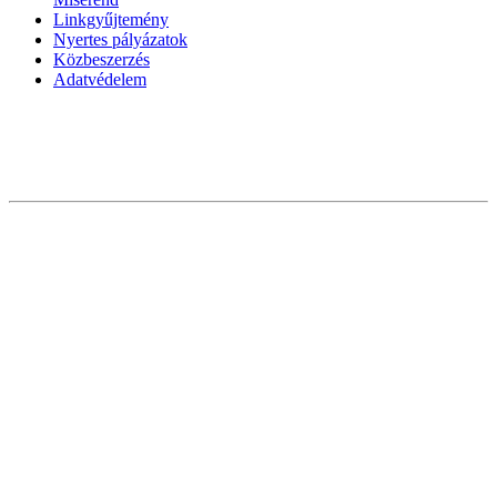
Linkgyűjtemény
Nyertes pályázatok
Közbeszerzés
Adatvédelem