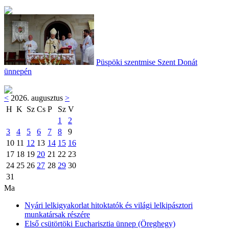
Püspöki szentmise Szent Donát
ünnepén
<
2026. augusztus
>
H
K
Sz
Cs
P
Sz
V
1
2
3
4
5
6
7
8
9
10
11
12
13
14
15
16
17
18
19
20
21
22
23
24
25
26
27
28
29
30
31
Ma
Nyári lelkigyakorlat hitoktatók és világi lelkipásztori
munkatársak részére
Első csütörtöki Eucharisztia ünnep (Öreghegy)