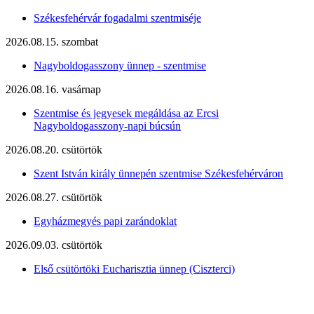
Székesfehérvár fogadalmi szentmiséje
2026.08.15. szombat
Nagyboldogasszony ünnep - szentmise
2026.08.16. vasárnap
Szentmise és jegyesek megáldása az Ercsi
Nagyboldogasszony-napi búcsún
2026.08.20. csütörtök
Szent István király ünnepén szentmise Székesfehérváron
2026.08.27. csütörtök
Egyházmegyés papi zarándoklat
2026.09.03. csütörtök
Első csütörtöki Eucharisztia ünnep (Ciszterci)