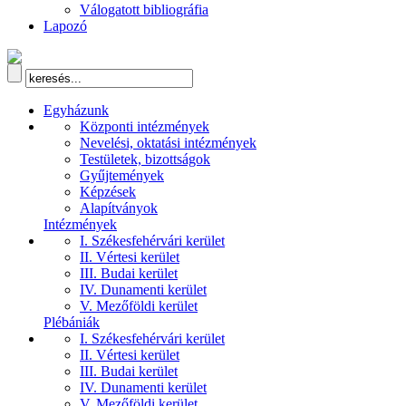
Válogatott bibliográfia
Lapozó
Egyházunk
Központi intézmények
Nevelési, oktatási intézmények
Testületek, bizottságok
Gyűjtemények
Képzések
Alapítványok
Intézmények
I. Székesfehérvári kerület
II. Vértesi kerület
III. Budai kerület
IV. Dunamenti kerület
V. Mezőföldi kerület
Plébániák
I. Székesfehérvári kerület
II. Vértesi kerület
III. Budai kerület
IV. Dunamenti kerület
V. Mezőföldi kerület