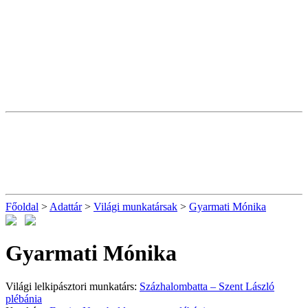
Főoldal
>
Adattár
>
Világi munkatársak
>
Gyarmati Mónika
Gyarmati Mónika
Világi lelkipásztori munkatárs:
Százhalombatta – Szent László
plébánia