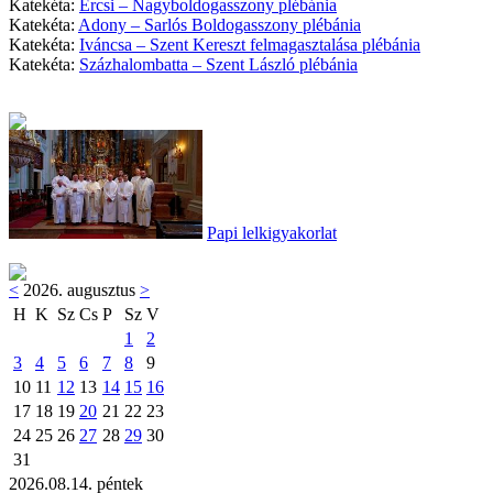
Katekéta:
Ercsi – Nagyboldogasszony plébánia
Katekéta:
Adony – Sarlós Boldogasszony plébánia
Katekéta:
Iváncsa – Szent Kereszt felmagasztalása plébánia
Katekéta:
Százhalombatta – Szent László plébánia
Papi lelkigyakorlat
<
2026. augusztus
>
H
K
Sz
Cs
P
Sz
V
1
2
3
4
5
6
7
8
9
10
11
12
13
14
15
16
17
18
19
20
21
22
23
24
25
26
27
28
29
30
31
2026.08.14. péntek