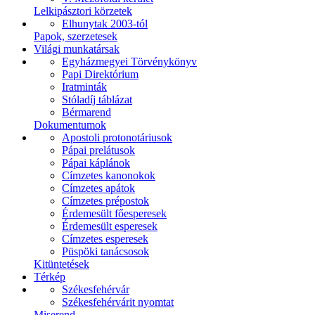
Lelkipásztori körzetek
Elhunytak 2003-tól
Papok, szerzetesek
Világi munkatársak
Egyházmegyei Törvénykönyv
Papi Direktórium
Iratminták
Stóladíj táblázat
Bérmarend
Dokumentumok
Apostoli protonotáriusok
Pápai prelátusok
Pápai káplánok
Címzetes kanonokok
Címzetes apátok
Címzetes prépostok
Érdemesült főesperesek
Érdemesült esperesek
Címzetes esperesek
Püspöki tanácsosok
Kitüntetések
Térkép
Székesfehérvár
Székesfehérvárit nyomtat
Miserend