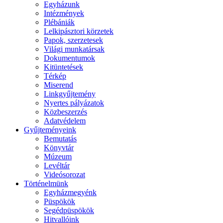
Egyházunk
Intézmények
Plébániák
Lelkipásztori körzetek
Papok, szerzetesek
Világi munkatársak
Dokumentumok
Kitüntetések
Térkép
Miserend
Linkgyűjtemény
Nyertes pályázatok
Közbeszerzés
Adatvédelem
Gyűjteményeink
Bemutatás
Könyvtár
Múzeum
Levéltár
Videósorozat
Történelmünk
Egyházmegyénk
Püspökök
Segédpüspökök
Hitvallóink