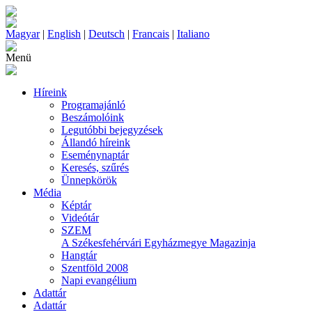
Magyar
|
English
|
Deutsch
|
Francais
|
Italiano
Menü
Híreink
Programajánló
Beszámolóink
Legutóbbi bejegyzések
Állandó híreink
Eseménynaptár
Keresés, szűrés
Ünnepkörök
Média
Képtár
Videótár
SZEM
A Székesfehérvári Egyházmegye Magazinja
Hangtár
Szentföld 2008
Napi evangélium
Adattár
Adattár