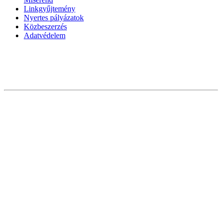
Linkgyűjtemény
Nyertes pályázatok
Közbeszerzés
Adatvédelem