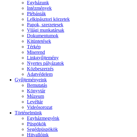
Egyházunk
Intézmények
Plébániák
Lelkipásztori körzetek
Papok, szerzetesek
Világi munkatársak
Dokumentumok
Kitüntetések
Térkép
Miserend
Linkgyűjtemény
Nyertes pályázatok
Közbeszerzés
Adatvédelem
Gyűjteményeink
Bemutatás
Könyvtár
Múzeum
Levéltár
Videósorozat
Történelmünk
Egyházmegyénk
Püspökök
Segédpüspökök
Hitvallóink