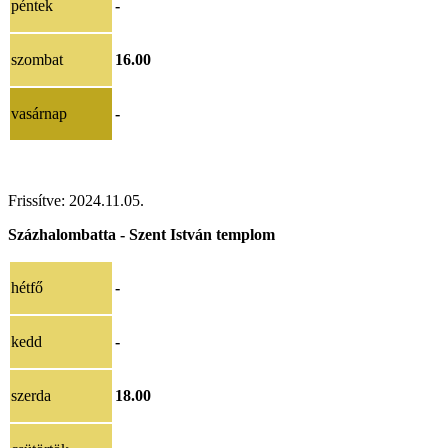
péntek
-
szombat
16.00
vasárnap
-
Frissítve: 2024.11.05.
Százhalombatta - Szent István templom
hétfő
-
kedd
-
szerda
18.00