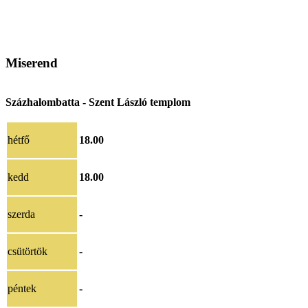
Miserend
Százhalombatta - Szent László templom
hétfő
18.00
kedd
18.00
szerda
-
csütörtök
-
péntek
-