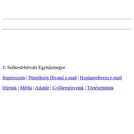
© Székesfehérvári Egyházmegye
Impresszum
|
Püspökség Hivatal e-mail
|
Honlapreferens e-mail
Híreink
|
Média
|
Adattár
|
Gyűjteményeink
|
Történelmünk