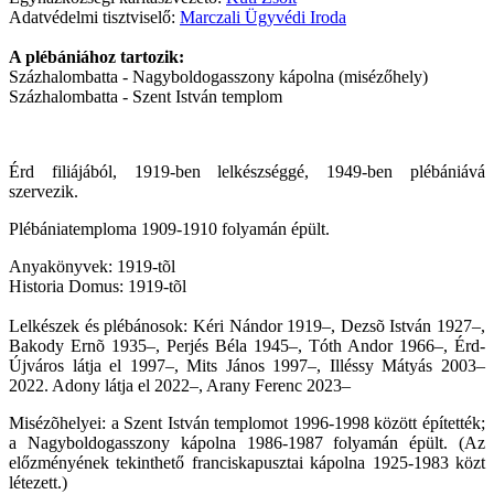
Adatvédelmi tisztviselő:
Marczali Ügyvédi Iroda
A plébániához tartozik:
Százhalombatta - Nagyboldogasszony kápolna (misézőhely)
Százhalombatta - Szent István templom
Érd filiájából, 1919-ben lelkészséggé, 1949-ben plébániává
szervezik.
Plébániatemploma 1909-1910 folyamán épült.
Anyakönyvek: 1919-tõl
Historia Domus: 1919-tõl
Lelkészek és plébánosok: Kéri Nándor 1919–, Dezsõ István 1927–,
Bakody Ernõ 1935–, Perjés Béla 1945–, Tóth Andor 1966–, Érd-
Újváros látja el 1997–, Mits János 1997–, Illéssy Mátyás 2003–
2022. Adony látja el 2022
–, Arany Ferenc 2023
–
Misézõhelyei: a Szent István templomot 1996-1998 között építették;
a Nagyboldogasszony kápolna 1986-1987 folyamán épült. (Az
előzményének tekinthető franciskapusztai kápolna 1925-1983 közt
létezett.)