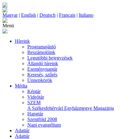
Magyar
|
English
|
Deutsch
|
Francais
|
Italiano
Menü
Híreink
Programajánló
Beszámolóink
Legutóbbi bejegyzések
Állandó híreink
Eseménynaptár
Keresés, szűrés
Ünnepkörök
Média
Képtár
Videótár
SZEM
A Székesfehérvári Egyházmegye Magazinja
Hangtár
Szentföld 2008
Napi evangélium
Adattár
Adattár