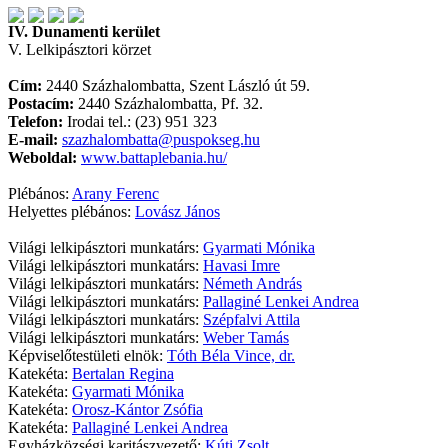
IV. Dunamenti kerület
V. Lelkipásztori körzet
Cím:
2440 Százhalombatta, Szent László út 59.
Postacím:
2440 Százhalombatta, Pf. 32.
Telefon:
Irodai tel.: (23) 951 323
E-mail:
szazhalombatta@puspokseg.hu
Weboldal:
www.battaplebania.hu/
Plébános:
Arany Ferenc
Helyettes plébános:
Lovász János
Világi lelkipásztori munkatárs:
Gyarmati Mónika
Világi lelkipásztori munkatárs:
Havasi Imre
Világi lelkipásztori munkatárs:
Németh András
Világi lelkipásztori munkatárs:
Pallaginé Lenkei Andrea
Világi lelkipásztori munkatárs:
Szépfalvi Attila
Világi lelkipásztori munkatárs:
Weber Tamás
Képviselőtestületi elnök:
Tóth Béla Vince, dr.
Katekéta:
Bertalan Regina
Katekéta:
Gyarmati Mónika
Katekéta:
Orosz-Kántor Zsófia
Katekéta:
Pallaginé Lenkei Andrea
Egyházközségi karitászvezető:
Kúti Zsolt