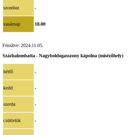
szombat
-
vasárnap
18.00
Frissítve:
2024.11.05
.
Százhalombatta - Nagyboldogasszony kápolna (misézőhely)
hétfő
-
kedd
-
szerda
-
csütörtök
-