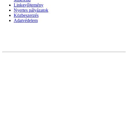
Linkgyűjtemény
Nyertes pályázatok
Közbeszerzés
Adatvédelem