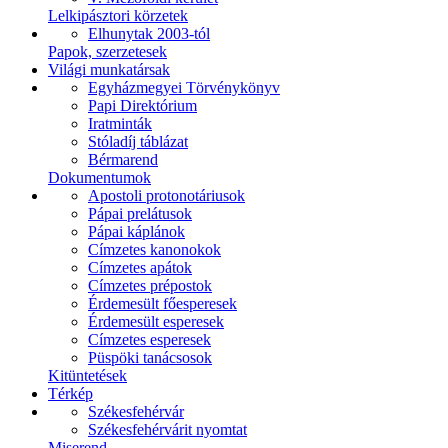
Lelkipásztori körzetek
Elhunytak 2003-tól
Papok, szerzetesek
Világi munkatársak
Egyházmegyei Törvénykönyv
Papi Direktórium
Iratminták
Stóladíj táblázat
Bérmarend
Dokumentumok
Apostoli protonotáriusok
Pápai prelátusok
Pápai káplánok
Címzetes kanonokok
Címzetes apátok
Címzetes prépostok
Érdemesült főesperesek
Érdemesült esperesek
Címzetes esperesek
Püspöki tanácsosok
Kitüntetések
Térkép
Székesfehérvár
Székesfehérvárit nyomtat
Miserend