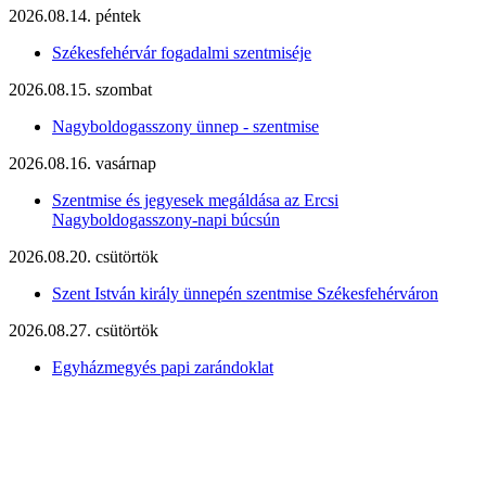
2026.08.14. péntek
Székesfehérvár fogadalmi szentmiséje
2026.08.15. szombat
Nagyboldogasszony ünnep - szentmise
2026.08.16. vasárnap
Szentmise és jegyesek megáldása az Ercsi
Nagyboldogasszony-napi búcsún
2026.08.20. csütörtök
Szent István király ünnepén szentmise Székesfehérváron
2026.08.27. csütörtök
Egyházmegyés papi zarándoklat