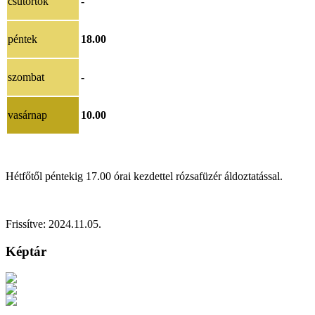
csütörtök
-
péntek
18.00
szombat
-
vasárnap
10.00
Hétfőtől péntekig 17.00 órai kezdettel rózsafüzér áldoztatással.
Frissítve: 2024.11.05.
Képtár