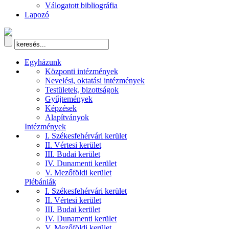
Válogatott bibliográfia
Lapozó
Egyházunk
Központi intézmények
Nevelési, oktatási intézmények
Testületek, bizottságok
Gyűjtemények
Képzések
Alapítványok
Intézmények
I. Székesfehérvári kerület
II. Vértesi kerület
III. Budai kerület
IV. Dunamenti kerület
V. Mezőföldi kerület
Plébániák
I. Székesfehérvári kerület
II. Vértesi kerület
III. Budai kerület
IV. Dunamenti kerület
V. Mezőföldi kerület