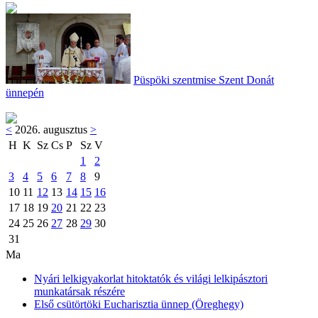
Püspöki szentmise Szent Donát
ünnepén
<
2026. augusztus
>
H
K
Sz
Cs
P
Sz
V
1
2
3
4
5
6
7
8
9
10
11
12
13
14
15
16
17
18
19
20
21
22
23
24
25
26
27
28
29
30
31
Ma
Nyári lelkigyakorlat hitoktatók és világi lelkipásztori
munkatársak részére
Első csütörtöki Eucharisztia ünnep (Öreghegy)