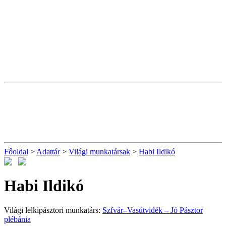
Főoldal
>
Adattár
>
Világi munkatársak
>
Habi Ildikó
Habi Ildikó
Világi lelkipásztori munkatárs:
Szfvár–Vasútvidék – Jó Pásztor
plébánia