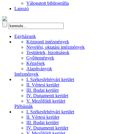
Válogatott bibliográfia
Lapozó
Egyházunk
Központi intézmények
Nevelési, oktatási intézmények
Testületek, bizottságok
Gyűjtemények
Képzések
Alapítványok
Intézmények
I. Székesfehérvári kerület
II. Vértesi kerület
III. Budai kerület
IV. Dunamenti kerület
V. Mezőföldi kerület
Plébániák
I. Székesfehérvári kerület
II. Vértesi kerület
III. Budai kerület
IV. Dunamenti kerület
V. Mezőföldi kerület