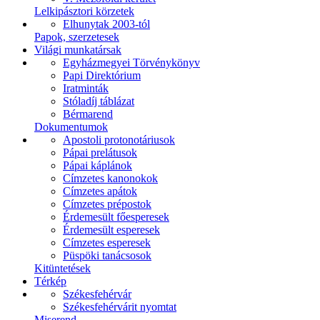
Lelkipásztori körzetek
Elhunytak 2003-tól
Papok, szerzetesek
Világi munkatársak
Egyházmegyei Törvénykönyv
Papi Direktórium
Iratminták
Stóladíj táblázat
Bérmarend
Dokumentumok
Apostoli protonotáriusok
Pápai prelátusok
Pápai káplánok
Címzetes kanonokok
Címzetes apátok
Címzetes prépostok
Érdemesült főesperesek
Érdemesült esperesek
Címzetes esperesek
Püspöki tanácsosok
Kitüntetések
Térkép
Székesfehérvár
Székesfehérvárit nyomtat
Miserend