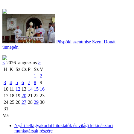
Püspöki szentmise Szent Donát
ünnepén
<
2026. augusztus
>
H
K
Sz
Cs
P
Sz
V
1
2
3
4
5
6
7
8
9
10
11
12
13
14
15
16
17
18
19
20
21
22
23
24
25
26
27
28
29
30
31
Ma
Nyári lelkigyakorlat hitoktatók és világi lelkipásztori
munkatársak részére