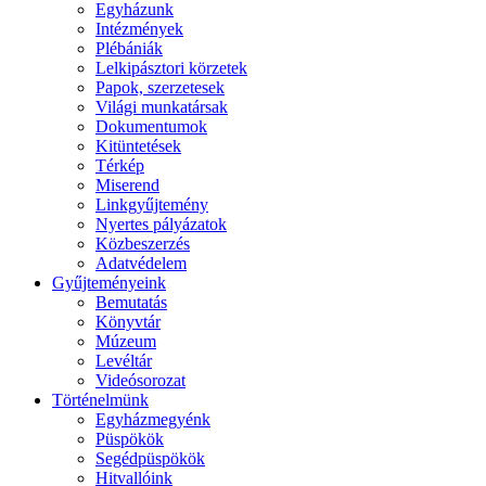
Egyházunk
Intézmények
Plébániák
Lelkipásztori körzetek
Papok, szerzetesek
Világi munkatársak
Dokumentumok
Kitüntetések
Térkép
Miserend
Linkgyűjtemény
Nyertes pályázatok
Közbeszerzés
Adatvédelem
Gyűjteményeink
Bemutatás
Könyvtár
Múzeum
Levéltár
Videósorozat
Történelmünk
Egyházmegyénk
Püspökök
Segédpüspökök
Hitvallóink