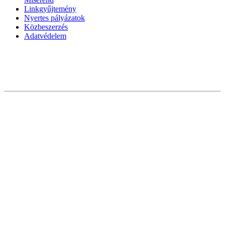
Linkgyűjtemény
Nyertes pályázatok
Közbeszerzés
Adatvédelem