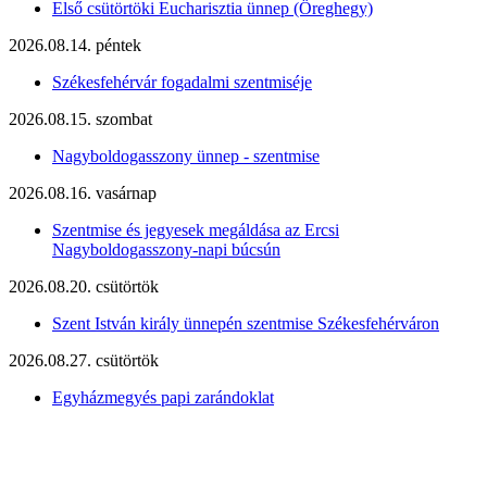
Első csütörtöki Eucharisztia ünnep (Öreghegy)
2026.08.14. péntek
Székesfehérvár fogadalmi szentmiséje
2026.08.15. szombat
Nagyboldogasszony ünnep - szentmise
2026.08.16. vasárnap
Szentmise és jegyesek megáldása az Ercsi
Nagyboldogasszony-napi búcsún
2026.08.20. csütörtök
Szent István király ünnepén szentmise Székesfehérváron
2026.08.27. csütörtök
Egyházmegyés papi zarándoklat