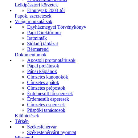
Lelkipásztori körzetek
Elhunytak 2003-tól
Papok, szerzetesek
Világi munkatársak
Egyházmegyei Törvénykönyv
Papi Direktórium
Iratminták
Stóladíj táblázat
Bérmarend
Dokumentumok
Apostoli protonotáriusok
Pápai prelátusok
Pápai káplánok
Címzetes kanonokok
Címzetes apátok
Címzetes prépostok
Érdemesült főesperesek
Érdemesült esperesek
Címzetes esperesek
Püspöki tanácsosok
Kitüntetések
Térkép
Székesfehérvár
Székesfehérvárit nyomtat
Miserend