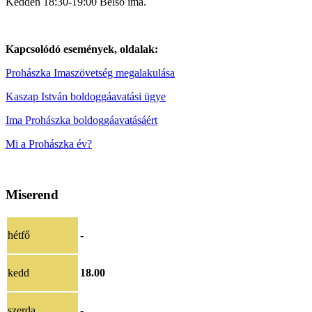
Kedden 18:30-19:00 Belső ima.
Kapcsolódó események, oldalak:
Prohászka Imaszövetség megalakulása
Kaszap István boldoggáavatási ügye
Ima Prohászka boldoggáavatásáért
Mi a Prohászka év?
Miserend
hétfő
-
kedd
18.00
szerda
-