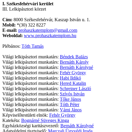
I. Székesfehérvári kerület
III. Lelkipásztori körzet
Cím:
8000 Székesfehérvár, Kaszap István u. 1.
Mobil:
*(30) 322 8227
E-mail:
prohaszkatemplom@gmail.com
Weboldal:
www.prohaszkatemplom.hu
Plébános:
Tóth Tamás
Világi lelkipásztori munkatárs:
Béndek Balázs
Világi lelkipásztori munkatárs:
Bernáth Károly
Világi lelkipásztori munkatárs:
Bernáth Károlyné
Világi lelkipásztori munkatárs:
Fehér György
Világi lelkipásztori munkatárs:
Habi Ildikó
Világi lelkipásztori munkatárs:
Hered Katalin
Világi lelkipásztori munkatárs:
Schreiner László
Világi lelkipásztori munkatárs:
Szívós István
Világi lelkipásztori munkatárs:
Tőke János
Világi lelkipásztori munkatárs:
Tóth Péter
Világi lelkipásztori munkatárs:
Vámi János
Képviselőtestületi elnök:
Fehér György
Katekéta:
Bognárné Süveges Kinga
Egyházközségi karitászvezető:
Bernáth Károlyné
Adatvédelmi tisztviselő:
Marczali Ügyvédi Iroda