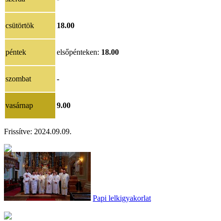
csütörtök
18.00
péntek
elsőpénteken:
18.00
szombat
-
vasárnap
9.00
Frissítve: 2024.09.09.
Papi lelkigyakorlat