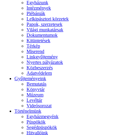
Egyházunk
Intézmények
Plébániák
Lelkipásztori körzetek
Papok, szerzetesek
Világi munkatársak
Dokumentumok
Kitüntetések
Térkép
Miserend
Linkgyűjtemény
Nyertes pályázatok
Közbeszerzés
Adatvédelem
Gyűjteményeink
Bemutatás
Könyvtár
Múzeum
Levéltár
Videósorozat
Történelmünk
Egyházmegyénk
Püspökök
Segédpüspökök
Hitvallóink