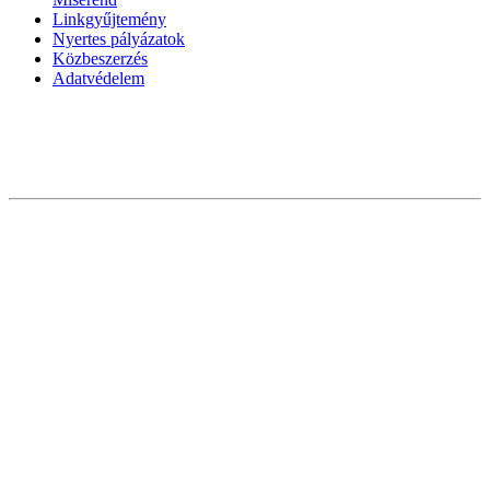
Linkgyűjtemény
Nyertes pályázatok
Közbeszerzés
Adatvédelem