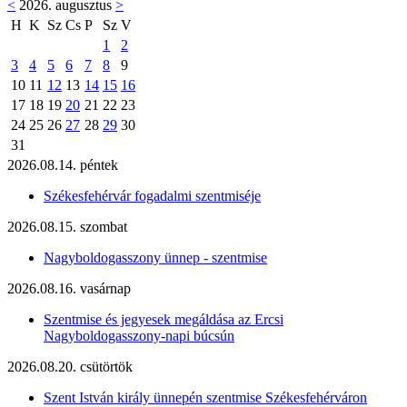
<
2026. augusztus
>
H
K
Sz
Cs
P
Sz
V
1
2
3
4
5
6
7
8
9
10
11
12
13
14
15
16
17
18
19
20
21
22
23
24
25
26
27
28
29
30
31
2026.08.14. péntek
Székesfehérvár fogadalmi szentmiséje
2026.08.15. szombat
Nagyboldogasszony ünnep - szentmise
2026.08.16. vasárnap
Szentmise és jegyesek megáldása az Ercsi
Nagyboldogasszony-napi búcsún
2026.08.20. csütörtök
Szent István király ünnepén szentmise Székesfehérváron