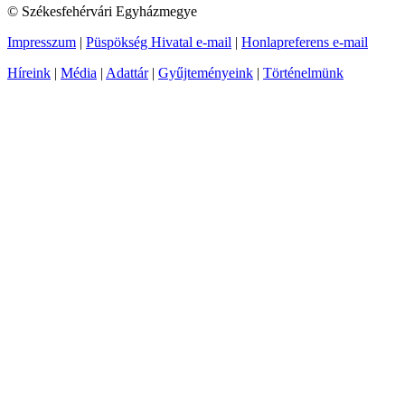
© Székesfehérvári Egyházmegye
Impresszum
|
Püspökség Hivatal e-mail
|
Honlapreferens e-mail
Híreink
|
Média
|
Adattár
|
Gyűjteményeink
|
Történelmünk