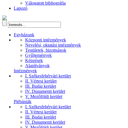
Válogatott bibliográfia
Lapozó
Egyházunk
Központi intézmények
Nevelési, oktatási intézmények
Testületek, bizottságok
Gyűjtemények
Képzések
Alapítványok
Intézmények
I. Székesfehérvári kerület
II. Vértesi kerület
III. Budai kerület
IV. Dunamenti kerület
V. Mezőföldi kerület
Plébániák
I. Székesfehérvári kerület
II. Vértesi kerület
III. Budai kerület
IV. Dunamenti kerület
V. Mezőföldi kerület