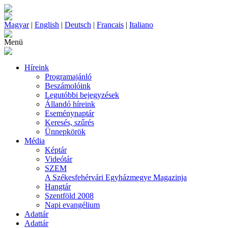
Magyar
|
English
|
Deutsch
|
Francais
|
Italiano
Menü
Híreink
Programajánló
Beszámolóink
Legutóbbi bejegyzések
Állandó híreink
Eseménynaptár
Keresés, szűrés
Ünnepkörök
Média
Képtár
Videótár
SZEM
A Székesfehérvári Egyházmegye Magazinja
Hangtár
Szentföld 2008
Napi evangélium
Adattár
Adattár