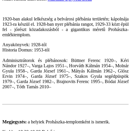
1920-ban alakul lelkészség a belvárosi plébánia területén; kápolnája
1923-ra készül el. 1928-ban nyer plébánia rangot, 1929-33 közt épül
fel - jórészt közadakozásból - a gigantikus méretû Prohászka-
emléktemplom.
Anyakönyvek: 1928-tól
Historia Domus: 1953-tól
Adminisztrátorok és plébánosok: Büttner Ferenc 1920–, Kéri
Nándor 1927–, Varga Lajos 1951–, Horváth Kálmán 1954–, Molnár
Gyula 1958–, Garda József 1961–, Mátyás Kálmán 1962–, Glósz
Ervin 1974–, Garda József 1975–, Szakos Gyula segédpüspök
1979–, Garda József 1982–, Brajnovits Ferenc 1995–, Bódai József
2007–, Tóth Tamás 2010–
Megjegyzés:
a helyiek Prohászka-templomként is ismerik.