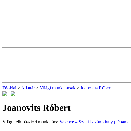
Főoldal
>
Adattár
>
Világi munkatársak
>
Joanovits Róbert
Joanovits Róbert
Világi lelkipásztori munkatárs:
Velence – Szent István király plébánia