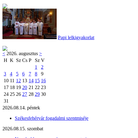
Papi lelkigyakorlat
<
2026. augusztus
>
H
K
Sz
Cs
P
Sz
V
1
2
3
4
5
6
7
8
9
10
11
12
13
14
15
16
17
18
19
20
21
22
23
24
25
26
27
28
29
30
31
2026.08.14. péntek
Székesfehérvár fogadalmi szentmiséje
2026.08.15. szombat