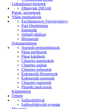
Lelkipásztori körzetek
Elhunytak 2003-tól
Papok, szerzetesek
Világi munkatársak
Egyházmegyei Törvénykönyv
Papi Direktórium
Iratminták
Stóladíj táblázat
Bérmarend
Dokumentumok
Apostoli protonotáriusok
Pápai prelátusok
Pápai káplánok
Címzetes kanonokok
Címzetes apátok
Címzetes prépostok
Érdemesült főesperesek
Érdemesült esperesek
Címzetes esperesek
Püspöki tanácsosok
Kitüntetések
Térkép
Székesfehérvár
Székesfehérvárit nyomtat
Miserend