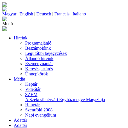
Magyar
|
English
|
Deutsch
|
Francais
|
Italiano
Menü
Híreink
Programajánló
Beszámolóink
Legutóbbi bejegyzések
Állandó híreink
Eseménynaptár
Keresés, szűrés
Ünnepkörök
Média
Képtár
Videótár
SZEM
A Székesfehérvári Egyházmegye Magazinja
Hangtár
Szentföld 2008
Napi evangélium
Adattár
Adattár