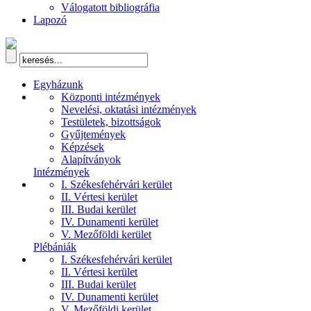
Válogatott bibliográfia
Lapozó
Egyházunk
Központi intézmények
Nevelési, oktatási intézmények
Testületek, bizottságok
Gyűjtemények
Képzések
Alapítványok
Intézmények
I. Székesfehérvári kerület
II. Vértesi kerület
III. Budai kerület
IV. Dunamenti kerület
V. Mezőföldi kerület
Plébániák
I. Székesfehérvári kerület
II. Vértesi kerület
III. Budai kerület
IV. Dunamenti kerület
V. Mezőföldi kerület