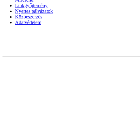
Linkgyűjtemény
Nyertes pályázatok
Közbeszerzés
Adatvédelem