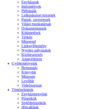
Egyházunk
Intézmények
Plébániák
Lelkipásztori körzetek
Papok, szerzetesek
Világi munkatársak
Dokumentumok
Kitüntetések
Térkép
Miserend
Linkgyűjtemény
Nyertes pályázatok
Közbeszerzés
Adatvédelem
Gyűjteményeink
Bemutatás
Könyvtár
Múzeum
Levéltár
Videósorozat
Történelmünk
Egyházmegyénk
Püspökök
Segédpüspökök
Hitvallóink