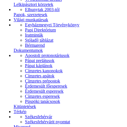
Lelkipásztori körzetek
Elhunytak 2003-tól
Papok, szerzetesek
Világi munkatársak
Egyházmegyei Törvénykönyv
Papi Direktórium
Iratminták
Stóladíj táblázat
Bérmarend
Dokumentumok
Apostoli protonotáriusok
Pápai prelátusok
Pápai káplánok
Címzetes kanonokok
Címzetes apátok
Címzetes prépostok
Érdemesült főesperesek
Érdemesült esperesek
Címzetes esperesek
Püspöki tanácsosok
Kitüntetések
Térkép
Székesfehérvár
Székesfehérvárit nyomtat
Miserend