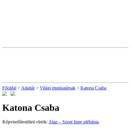
Főoldal
>
Adattár
>
Világi munkatársak
>
Katona Csaba
Katona Csaba
Képviselőtestületi elnök:
Alap – Szent Imre plébánia