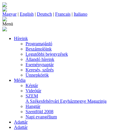
Magyar
|
English
|
Deutsch
|
Francais
|
Italiano
Menü
Híreink
Programajánló
Beszámolóink
Legutóbbi bejegyzések
Állandó híreink
Eseménynaptár
Keresés, szűrés
Ünnepkörök
Média
Képtár
Videótár
SZEM
A Székesfehérvári Egyházmegye Magazinja
Hangtár
Szentföld 2008
Napi evangélium
Adattár
Adattár