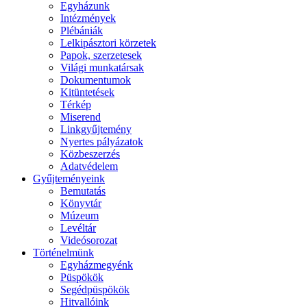
Egyházunk
Intézmények
Plébániák
Lelkipásztori körzetek
Papok, szerzetesek
Világi munkatársak
Dokumentumok
Kitüntetések
Térkép
Miserend
Linkgyűjtemény
Nyertes pályázatok
Közbeszerzés
Adatvédelem
Gyűjteményeink
Bemutatás
Könyvtár
Múzeum
Levéltár
Videósorozat
Történelmünk
Egyházmegyénk
Püspökök
Segédpüspökök
Hitvallóink