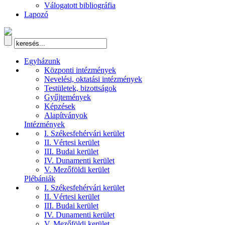
Válogatott bibliográfia
Lapozó
Egyházunk
Központi intézmények
Nevelési, oktatási intézmények
Testületek, bizottságok
Gyűjtemények
Képzések
Alapítványok
Intézmények
I. Székesfehérvári kerület
II. Vértesi kerület
III. Budai kerület
IV. Dunamenti kerület
V. Mezőföldi kerület
Plébániák
I. Székesfehérvári kerület
II. Vértesi kerület
III. Budai kerület
IV. Dunamenti kerület
V. Mezőföldi kerület