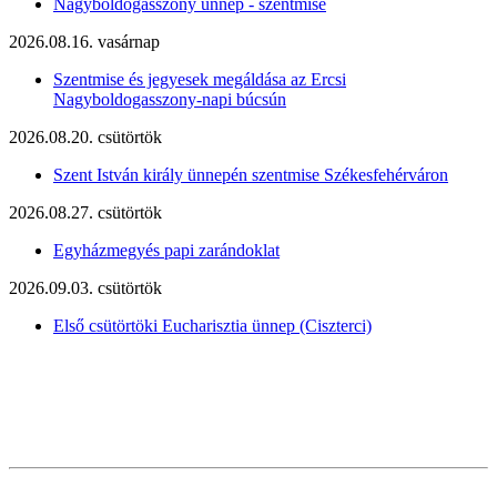
Nagyboldogasszony ünnep - szentmise
2026.08.16. vasárnap
Szentmise és jegyesek megáldása az Ercsi
Nagyboldogasszony-napi búcsún
2026.08.20. csütörtök
Szent István király ünnepén szentmise Székesfehérváron
2026.08.27. csütörtök
Egyházmegyés papi zarándoklat
2026.09.03. csütörtök
Első csütörtöki Eucharisztia ünnep (Ciszterci)