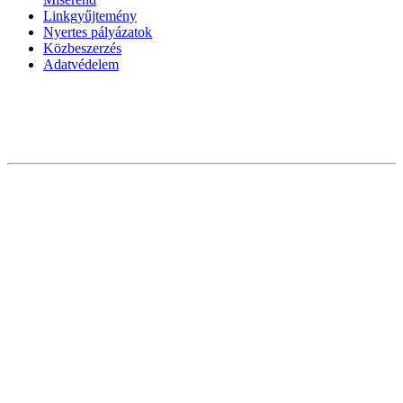
Linkgyűjtemény
Nyertes pályázatok
Közbeszerzés
Adatvédelem