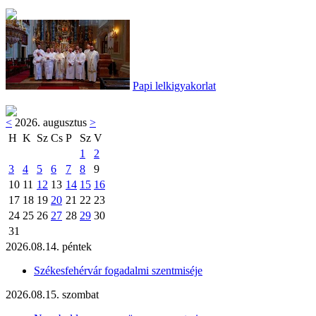
Papi lelkigyakorlat
<
2026. augusztus
>
H
K
Sz
Cs
P
Sz
V
1
2
3
4
5
6
7
8
9
10
11
12
13
14
15
16
17
18
19
20
21
22
23
24
25
26
27
28
29
30
31
2026.08.14. péntek
Székesfehérvár fogadalmi szentmiséje
2026.08.15. szombat