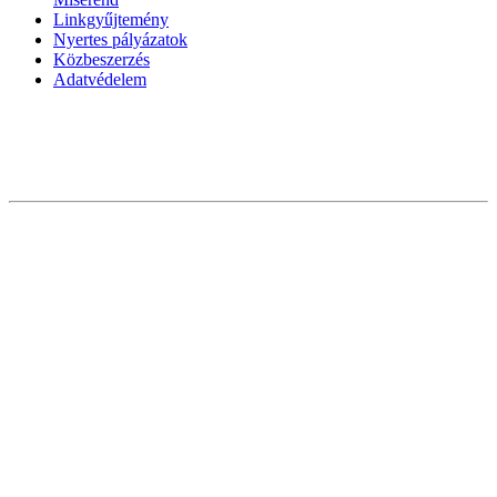
Linkgyűjtemény
Nyertes pályázatok
Közbeszerzés
Adatvédelem