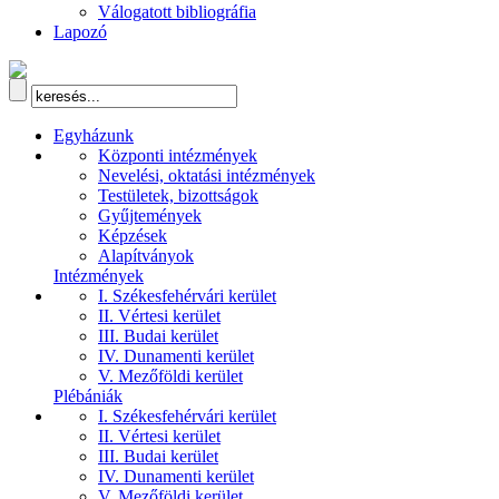
Válogatott bibliográfia
Lapozó
Egyházunk
Központi intézmények
Nevelési, oktatási intézmények
Testületek, bizottságok
Gyűjtemények
Képzések
Alapítványok
Intézmények
I. Székesfehérvári kerület
II. Vértesi kerület
III. Budai kerület
IV. Dunamenti kerület
V. Mezőföldi kerület
Plébániák
I. Székesfehérvári kerület
II. Vértesi kerület
III. Budai kerület
IV. Dunamenti kerület
V. Mezőföldi kerület