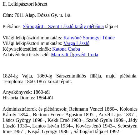
II. Lelkipásztori körzet
Cím:
7011 Alap, Dózsa Gy. u. 1/a.
Plébános:
Sárbogárd – Szent László király plébánia
látja el
Világi lelkipásztori munkatárs:
Kanyóné Somogyi Tünde
Világi lelkipásztori munkatárs:
Varga László
Képviselőtestületi elnök:
Katona Csaba
Adatvédelmi tisztviselő:
Marczali Ügyvédi Iroda
1824-ig Vajta, 1860-ig Sárszentmiklós filiája, majd plébánia.
Temploma 1860-1865 között épült.
Anyakönyvek: 1860-tól
Historia Domus: 1864-tõl
Adminisztrátorok és plébánosok: Reitmann Vencel 1860–, Kolonics
Károly 1894–, Bertoun Ferenc Ágoston 1895–, Aczél Lajos 1897–,
Látics György 1898–, Kekk Ernõ 1908–, Szabó Gyula 1909–, Jády
László 1930–, Lantos István 1934–, Kovács Jenõ 1943–, Sebestyén
Imre 1967–, Kispál György 1986–, Sárbogárd látja el 1992–