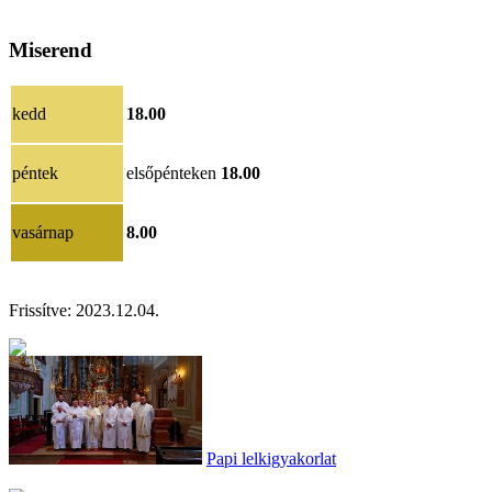
Miserend
kedd
18.00
péntek
elsőpénteken
18.00
vasárnap
8.00
Frissítve:
2023.12.04.
Papi lelkigyakorlat