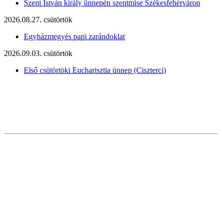
Szent István király ünnepén szentmise Székesfehérváron
2026.08.27. csütörtök
Egyházmegyés papi zarándoklat
2026.09.03. csütörtök
Első csütörtöki Eucharisztia ünnep (Ciszterci)