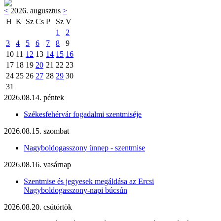
<
2026. augusztus
>
H
K
Sz
Cs
P
Sz
V
1
2
3
4
5
6
7
8
9
10
11
12
13
14
15
16
17
18
19
20
21
22
23
24
25
26
27
28
29
30
31
2026.08.14. péntek
Székesfehérvár fogadalmi szentmiséje
2026.08.15. szombat
Nagyboldogasszony ünnep - szentmise
2026.08.16. vasárnap
Szentmise és jegyesek megáldása az Ercsi
Nagyboldogasszony-napi búcsún
2026.08.20. csütörtök