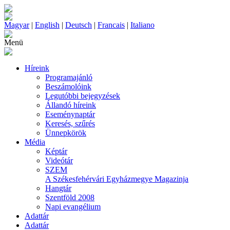
Magyar
|
English
|
Deutsch
|
Francais
|
Italiano
Menü
Híreink
Programajánló
Beszámolóink
Legutóbbi bejegyzések
Állandó híreink
Eseménynaptár
Keresés, szűrés
Ünnepkörök
Média
Képtár
Videótár
SZEM
A Székesfehérvári Egyházmegye Magazinja
Hangtár
Szentföld 2008
Napi evangélium
Adattár
Adattár