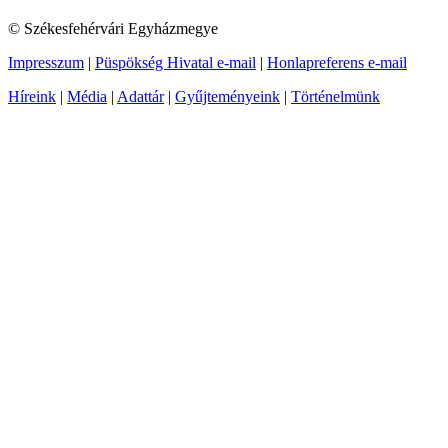
© Székesfehérvári Egyházmegye
Impresszum
|
Püspökség Hivatal e-mail
|
Honlapreferens e-mail
Híreink
|
Média
|
Adattár
|
Gyűjteményeink
|
Történelmünk