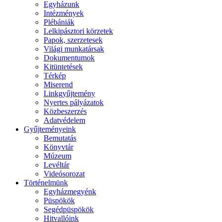
Egyházunk
Intézmények
Plébániák
Lelkipásztori körzetek
Papok, szerzetesek
Világi munkatársak
Dokumentumok
Kitüntetések
Térkép
Miserend
Linkgyűjtemény
Nyertes pályázatok
Közbeszerzés
Adatvédelem
Gyűjteményeink
Bemutatás
Könyvtár
Múzeum
Levéltár
Videósorozat
Történelmünk
Egyházmegyénk
Püspökök
Segédpüspökök
Hitvallóink