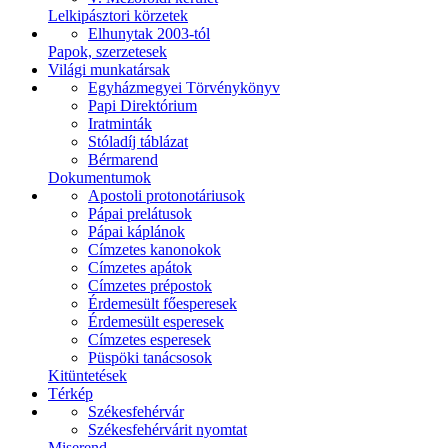
Lelkipásztori körzetek
Elhunytak 2003-tól
Papok, szerzetesek
Világi munkatársak
Egyházmegyei Törvénykönyv
Papi Direktórium
Iratminták
Stóladíj táblázat
Bérmarend
Dokumentumok
Apostoli protonotáriusok
Pápai prelátusok
Pápai káplánok
Címzetes kanonokok
Címzetes apátok
Címzetes prépostok
Érdemesült főesperesek
Érdemesült esperesek
Címzetes esperesek
Püspöki tanácsosok
Kitüntetések
Térkép
Székesfehérvár
Székesfehérvárit nyomtat
Miserend