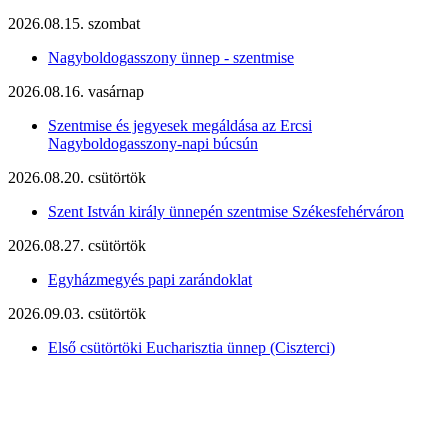
2026.08.15. szombat
Nagyboldogasszony ünnep - szentmise
2026.08.16. vasárnap
Szentmise és jegyesek megáldása az Ercsi
Nagyboldogasszony-napi búcsún
2026.08.20. csütörtök
Szent István király ünnepén szentmise Székesfehérváron
2026.08.27. csütörtök
Egyházmegyés papi zarándoklat
2026.09.03. csütörtök
Első csütörtöki Eucharisztia ünnep (Ciszterci)