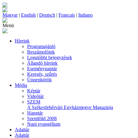
Magyar
|
English
|
Deutsch
|
Francais
|
Italiano
Menü
Híreink
Programajánló
Beszámolóink
Legutóbbi bejegyzések
Állandó híreink
Eseménynaptár
Keresés, szűrés
Ünnepkörök
Média
Képtár
Videótár
SZEM
A Székesfehérvári Egyházmegye Magazinja
Hangtár
Szentföld 2008
Napi evangélium
Adattár
Adattár