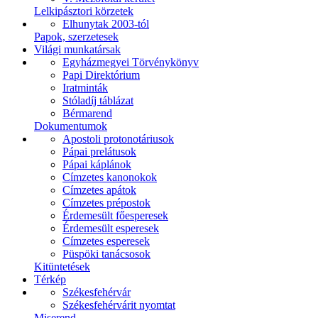
Lelkipásztori körzetek
Elhunytak 2003-tól
Papok, szerzetesek
Világi munkatársak
Egyházmegyei Törvénykönyv
Papi Direktórium
Iratminták
Stóladíj táblázat
Bérmarend
Dokumentumok
Apostoli protonotáriusok
Pápai prelátusok
Pápai káplánok
Címzetes kanonokok
Címzetes apátok
Címzetes prépostok
Érdemesült főesperesek
Érdemesült esperesek
Címzetes esperesek
Püspöki tanácsosok
Kitüntetések
Térkép
Székesfehérvár
Székesfehérvárit nyomtat
Miserend