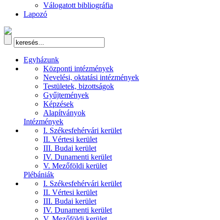
Válogatott bibliográfia
Lapozó
Egyházunk
Központi intézmények
Nevelési, oktatási intézmények
Testületek, bizottságok
Gyűjtemények
Képzések
Alapítványok
Intézmények
I. Székesfehérvári kerület
II. Vértesi kerület
III. Budai kerület
IV. Dunamenti kerület
V. Mezőföldi kerület
Plébániák
I. Székesfehérvári kerület
II. Vértesi kerület
III. Budai kerület
IV. Dunamenti kerület
V. Mezőföldi kerület