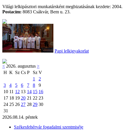
Világi lelkipásztori munkatársként megbizatásának kezdete: 2004.
Postacím:
8083 Csákvár, Bem u. 23.
Papi lelkigyakorlat
<
2026. augusztus
>
H
K
Sz
Cs
P
Sz
V
1
2
3
4
5
6
7
8
9
10
11
12
13
14
15
16
17
18
19
20
21
22
23
24
25
26
27
28
29
30
31
2026.08.14. péntek
Székesfehérvár fogadalmi szentmiséje