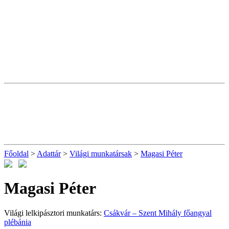
Főoldal
>
Adattár
>
Világi munkatársak
>
Magasi Péter
Magasi Péter
Világi lelkipásztori munkatárs:
Csákvár – Szent Mihály főangyal
plébánia