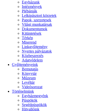
Egyházunk
Intézmények
Plébániák
Lelkipásztori körzetek
Papok, szerzetesek
Világi munkatársak
Dokumentumok
Kitüntetések
Térkép
Miserend
Linkgyűjtemény
Nyertes pályázatok
Közbeszerzés
Adatvédelem
Gyűjteményeink
Bemutatás
Könyvtár
Múzeum
Levéltár
Videósorozat
Történelmünk
Egyházmegyénk
Püspökök
Segédpüspökök
Hitvallóink