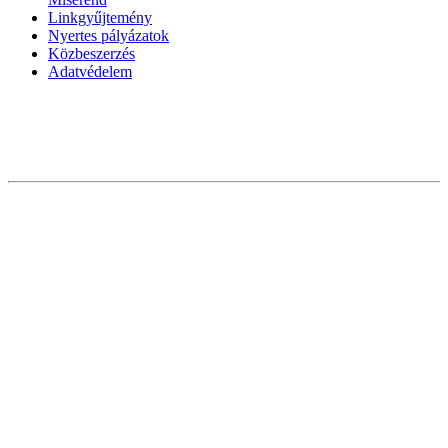
Linkgyűjtemény
Nyertes pályázatok
Közbeszerzés
Adatvédelem