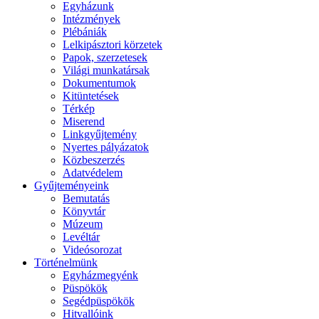
Egyházunk
Intézmények
Plébániák
Lelkipásztori körzetek
Papok, szerzetesek
Világi munkatársak
Dokumentumok
Kitüntetések
Térkép
Miserend
Linkgyűjtemény
Nyertes pályázatok
Közbeszerzés
Adatvédelem
Gyűjteményeink
Bemutatás
Könyvtár
Múzeum
Levéltár
Videósorozat
Történelmünk
Egyházmegyénk
Püspökök
Segédpüspökök
Hitvallóink