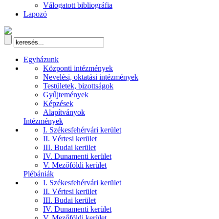
Válogatott bibliográfia
Lapozó
Egyházunk
Központi intézmények
Nevelési, oktatási intézmények
Testületek, bizottságok
Gyűjtemények
Képzések
Alapítványok
Intézmények
I. Székesfehérvári kerület
II. Vértesi kerület
III. Budai kerület
IV. Dunamenti kerület
V. Mezőföldi kerület
Plébániák
I. Székesfehérvári kerület
II. Vértesi kerület
III. Budai kerület
IV. Dunamenti kerület
V. Mezőföldi kerület