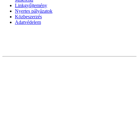
Linkgyűjtemény
Nyertes pályázatok
Közbeszerzés
Adatvédelem