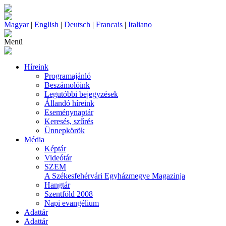
Magyar
|
English
|
Deutsch
|
Francais
|
Italiano
Menü
Híreink
Programajánló
Beszámolóink
Legutóbbi bejegyzések
Állandó híreink
Eseménynaptár
Keresés, szűrés
Ünnepkörök
Média
Képtár
Videótár
SZEM
A Székesfehérvári Egyházmegye Magazinja
Hangtár
Szentföld 2008
Napi evangélium
Adattár
Adattár