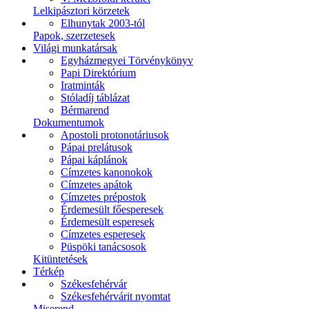
Lelkipásztori körzetek
Elhunytak 2003-tól
Papok, szerzetesek
Világi munkatársak
Egyházmegyei Törvénykönyv
Papi Direktórium
Iratminták
Stóladíj táblázat
Bérmarend
Dokumentumok
Apostoli protonotáriusok
Pápai prelátusok
Pápai káplánok
Címzetes kanonokok
Címzetes apátok
Címzetes prépostok
Érdemesült főesperesek
Érdemesült esperesek
Címzetes esperesek
Püspöki tanácsosok
Kitüntetések
Térkép
Székesfehérvár
Székesfehérvárit nyomtat
Miserend