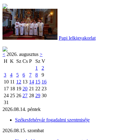
Papi lelkigyakorlat
<
2026. augusztus
>
H
K
Sz
Cs
P
Sz
V
1
2
3
4
5
6
7
8
9
10
11
12
13
14
15
16
17
18
19
20
21
22
23
24
25
26
27
28
29
30
31
2026.08.14. péntek
Székesfehérvár fogadalmi szentmiséje
2026.08.15. szombat