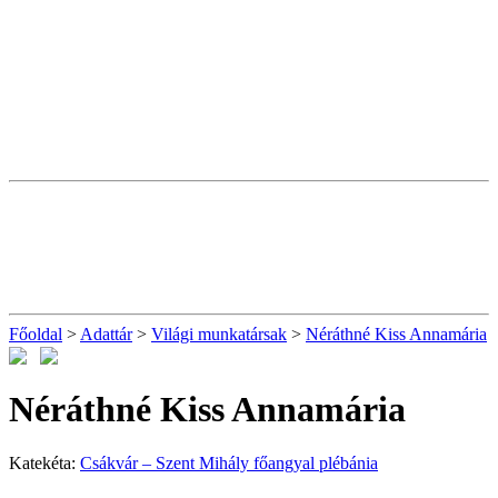
Főoldal
>
Adattár
>
Világi munkatársak
>
Néráthné Kiss Annamária
Néráthné Kiss Annamária
Katekéta:
Csákvár – Szent Mihály főangyal plébánia