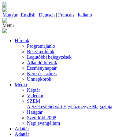
Magyar
|
English
|
Deutsch
|
Francais
|
Italiano
Menü
Híreink
Programajánló
Beszámolóink
Legutóbbi bejegyzések
Állandó híreink
Eseménynaptár
Keresés, szűrés
Ünnepkörök
Média
Képtár
Videótár
SZEM
A Székesfehérvári Egyházmegye Magazinja
Hangtár
Szentföld 2008
Napi evangélium
Adattár
Adattár