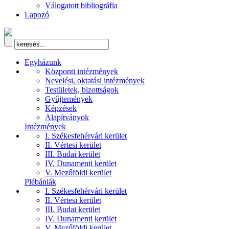
Válogatott bibliográfia
Lapozó
Egyházunk
Központi intézmények
Nevelési, oktatási intézmények
Testületek, bizottságok
Gyűjtemények
Képzések
Alapítványok
Intézmények
I. Székesfehérvári kerület
II. Vértesi kerület
III. Budai kerület
IV. Dunamenti kerület
V. Mezőföldi kerület
Plébániák
I. Székesfehérvári kerület
II. Vértesi kerület
III. Budai kerület
IV. Dunamenti kerület
V. Mezőföldi kerület