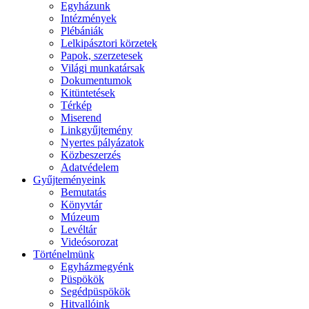
Egyházunk
Intézmények
Plébániák
Lelkipásztori körzetek
Papok, szerzetesek
Világi munkatársak
Dokumentumok
Kitüntetések
Térkép
Miserend
Linkgyűjtemény
Nyertes pályázatok
Közbeszerzés
Adatvédelem
Gyűjteményeink
Bemutatás
Könyvtár
Múzeum
Levéltár
Videósorozat
Történelmünk
Egyházmegyénk
Püspökök
Segédpüspökök
Hitvallóink