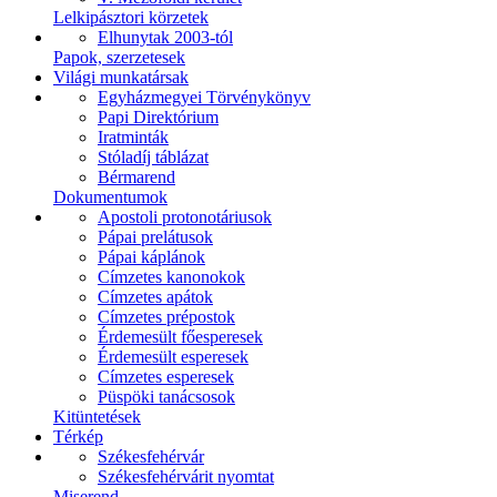
Lelkipásztori körzetek
Elhunytak 2003-tól
Papok, szerzetesek
Világi munkatársak
Egyházmegyei Törvénykönyv
Papi Direktórium
Iratminták
Stóladíj táblázat
Bérmarend
Dokumentumok
Apostoli protonotáriusok
Pápai prelátusok
Pápai káplánok
Címzetes kanonokok
Címzetes apátok
Címzetes prépostok
Érdemesült főesperesek
Érdemesült esperesek
Címzetes esperesek
Püspöki tanácsosok
Kitüntetések
Térkép
Székesfehérvár
Székesfehérvárit nyomtat
Miserend