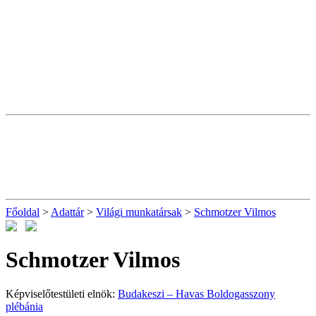
Főoldal
>
Adattár
>
Világi munkatársak
>
Schmotzer Vilmos
Schmotzer Vilmos
Képviselőtestületi elnök:
Budakeszi – Havas Boldogasszony
plébánia