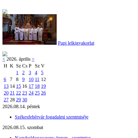
Papi lelkigyakorlat
<
2026. április
>
H
K
Sz
Cs
P
Sz
V
1
2
3
4
5
6
7
8
9
10
11
12
13
14
15
16
17
18
19
20
21
22
23
24
25
26
27
28
29
30
2026.08.14. péntek
Székesfehérvár fogadalmi szentmiséje
2026.08.15. szombat
Nagyboldogasszony ünnep - szentmise