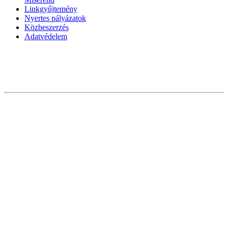
Linkgyűjtemény
Nyertes pályázatok
Közbeszerzés
Adatvédelem