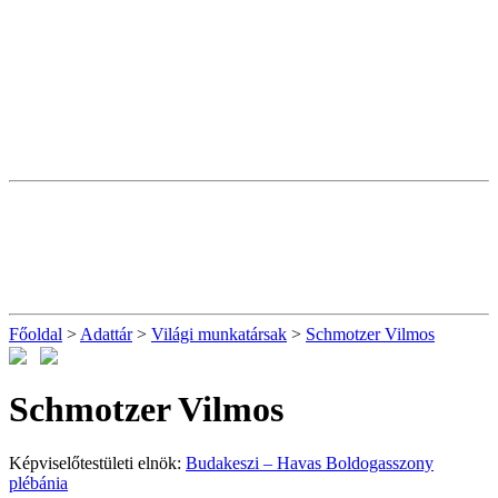
Főoldal
>
Adattár
>
Világi munkatársak
>
Schmotzer Vilmos
Schmotzer Vilmos
Képviselőtestületi elnök:
Budakeszi – Havas Boldogasszony
plébánia