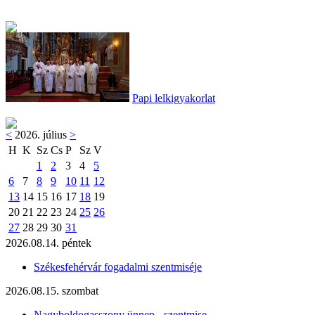
Papi lelkigyakorlat
<
2026. július
>
H
K
Sz
Cs
P
Sz
V
1
2
3
4
5
6
7
8
9
10
11
12
13
14
15
16
17
18
19
20
21
22
23
24
25
26
27
28
29
30
31
2026.08.14. péntek
Székesfehérvár fogadalmi szentmiséje
2026.08.15. szombat
Nagyboldogasszony ünnep - szentmise