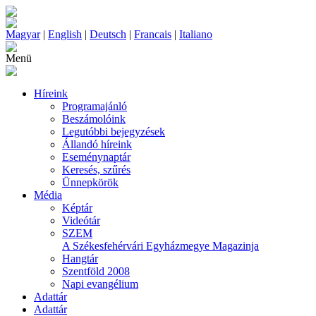
Magyar
|
English
|
Deutsch
|
Francais
|
Italiano
Menü
Híreink
Programajánló
Beszámolóink
Legutóbbi bejegyzések
Állandó híreink
Eseménynaptár
Keresés, szűrés
Ünnepkörök
Média
Képtár
Videótár
SZEM
A Székesfehérvári Egyházmegye Magazinja
Hangtár
Szentföld 2008
Napi evangélium
Adattár
Adattár