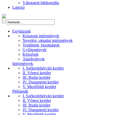
Válogatott bibliográfia
Lapozó
Egyházunk
Központi intézmények
Nevelési, oktatási intézmények
Testületek, bizottságok
Gyűjtemények
Képzések
Alapítványok
Intézmények
I. Székesfehérvári kerület
II. Vértesi kerület
III. Budai kerület
IV. Dunamenti kerület
V. Mezőföldi kerület
Plébániák
I. Székesfehérvári kerület
II. Vértesi kerület
III. Budai kerület
IV. Dunamenti kerület
V. Mezőföldi kerület