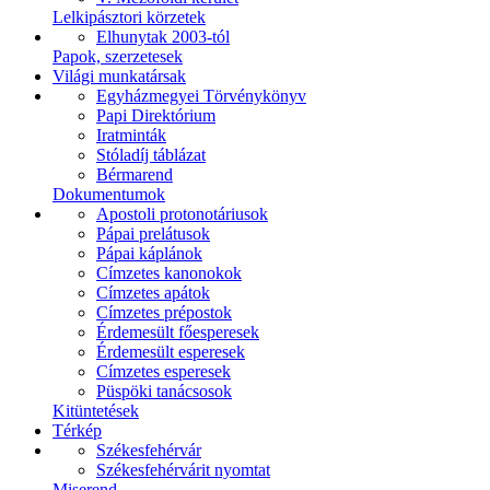
Lelkipásztori körzetek
Elhunytak 2003-tól
Papok, szerzetesek
Világi munkatársak
Egyházmegyei Törvénykönyv
Papi Direktórium
Iratminták
Stóladíj táblázat
Bérmarend
Dokumentumok
Apostoli protonotáriusok
Pápai prelátusok
Pápai káplánok
Címzetes kanonokok
Címzetes apátok
Címzetes prépostok
Érdemesült főesperesek
Érdemesült esperesek
Címzetes esperesek
Püspöki tanácsosok
Kitüntetések
Térkép
Székesfehérvár
Székesfehérvárit nyomtat
Miserend