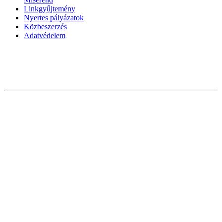
Linkgyűjtemény
Nyertes pályázatok
Közbeszerzés
Adatvédelem