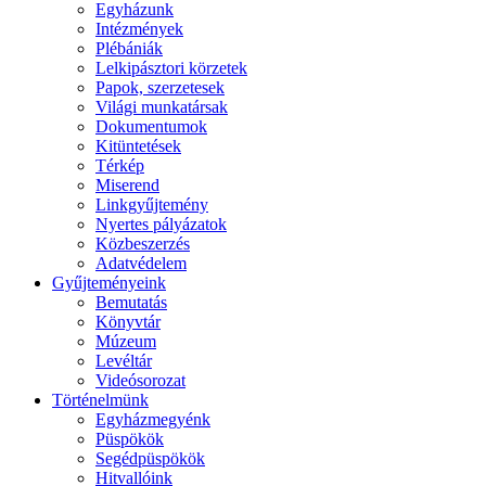
Egyházunk
Intézmények
Plébániák
Lelkipásztori körzetek
Papok, szerzetesek
Világi munkatársak
Dokumentumok
Kitüntetések
Térkép
Miserend
Linkgyűjtemény
Nyertes pályázatok
Közbeszerzés
Adatvédelem
Gyűjteményeink
Bemutatás
Könyvtár
Múzeum
Levéltár
Videósorozat
Történelmünk
Egyházmegyénk
Püspökök
Segédpüspökök
Hitvallóink