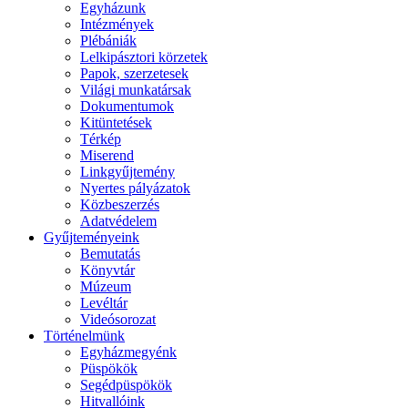
Egyházunk
Intézmények
Plébániák
Lelkipásztori körzetek
Papok, szerzetesek
Világi munkatársak
Dokumentumok
Kitüntetések
Térkép
Miserend
Linkgyűjtemény
Nyertes pályázatok
Közbeszerzés
Adatvédelem
Gyűjteményeink
Bemutatás
Könyvtár
Múzeum
Levéltár
Videósorozat
Történelmünk
Egyházmegyénk
Püspökök
Segédpüspökök
Hitvallóink