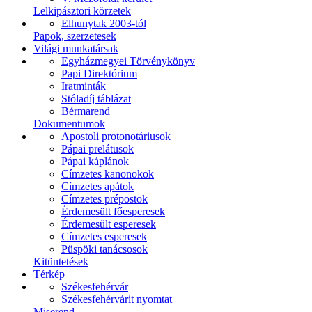
Lelkipásztori körzetek
Elhunytak 2003-tól
Papok, szerzetesek
Világi munkatársak
Egyházmegyei Törvénykönyv
Papi Direktórium
Iratminták
Stóladíj táblázat
Bérmarend
Dokumentumok
Apostoli protonotáriusok
Pápai prelátusok
Pápai káplánok
Címzetes kanonokok
Címzetes apátok
Címzetes prépostok
Érdemesült főesperesek
Érdemesült esperesek
Címzetes esperesek
Püspöki tanácsosok
Kitüntetések
Térkép
Székesfehérvár
Székesfehérvárit nyomtat
Miserend