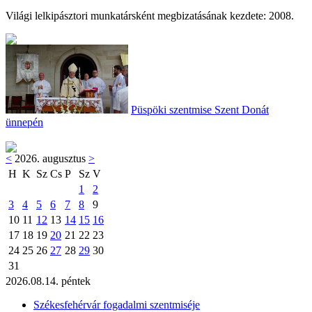
Világi lelkipásztori munkatársként megbizatásának kezdete: 2008.
Püspöki szentmise Szent Donát
ünnepén
<
2026. augusztus
>
H
K
Sz
Cs
P
Sz
V
1
2
3
4
5
6
7
8
9
10
11
12
13
14
15
16
17
18
19
20
21
22
23
24
25
26
27
28
29
30
31
2026.08.14. péntek
Székesfehérvár fogadalmi szentmiséje