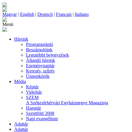
Magyar
|
English
|
Deutsch
|
Francais
|
Italiano
Menü
Híreink
Programajánló
Beszámolóink
Legutóbbi bejegyzések
Állandó híreink
Eseménynaptár
Keresés, szűrés
Ünnepkörök
Média
Képtár
Videótár
SZEM
A Székesfehérvári Egyházmegye Magazinja
Hangtár
Szentföld 2008
Napi evangélium
Adattár
Adattár