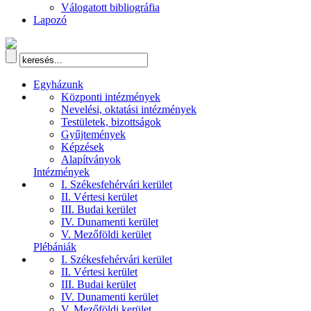
Válogatott bibliográfia
Lapozó
Egyházunk
Központi intézmények
Nevelési, oktatási intézmények
Testületek, bizottságok
Gyűjtemények
Képzések
Alapítványok
Intézmények
I. Székesfehérvári kerület
II. Vértesi kerület
III. Budai kerület
IV. Dunamenti kerület
V. Mezőföldi kerület
Plébániák
I. Székesfehérvári kerület
II. Vértesi kerület
III. Budai kerület
IV. Dunamenti kerület
V. Mezőföldi kerület