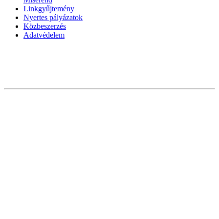
Linkgyűjtemény
Nyertes pályázatok
Közbeszerzés
Adatvédelem