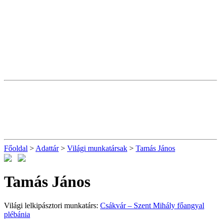
Főoldal
>
Adattár
>
Világi munkatársak
>
Tamás János
Tamás János
Világi lelkipásztori munkatárs:
Csákvár – Szent Mihály főangyal
plébánia