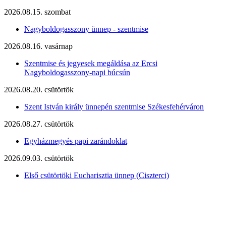
2026.08.15. szombat
Nagyboldogasszony ünnep - szentmise
2026.08.16. vasárnap
Szentmise és jegyesek megáldása az Ercsi
Nagyboldogasszony-napi búcsún
2026.08.20. csütörtök
Szent István király ünnepén szentmise Székesfehérváron
2026.08.27. csütörtök
Egyházmegyés papi zarándoklat
2026.09.03. csütörtök
Első csütörtöki Eucharisztia ünnep (Ciszterci)