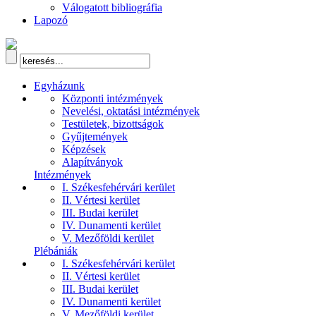
Válogatott bibliográfia
Lapozó
Egyházunk
Központi intézmények
Nevelési, oktatási intézmények
Testületek, bizottságok
Gyűjtemények
Képzések
Alapítványok
Intézmények
I. Székesfehérvári kerület
II. Vértesi kerület
III. Budai kerület
IV. Dunamenti kerület
V. Mezőföldi kerület
Plébániák
I. Székesfehérvári kerület
II. Vértesi kerület
III. Budai kerület
IV. Dunamenti kerület
V. Mezőföldi kerület