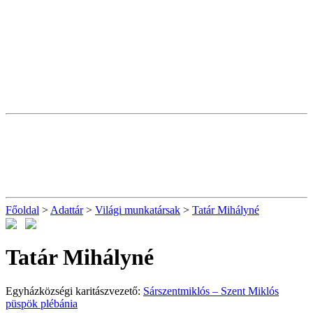
Főoldal
>
Adattár
>
Világi munkatársak
>
Tatár Mihályné
Tatár Mihályné
Egyházközségi karitászvezető:
Sárszentmiklós – Szent Miklós
püspök plébánia