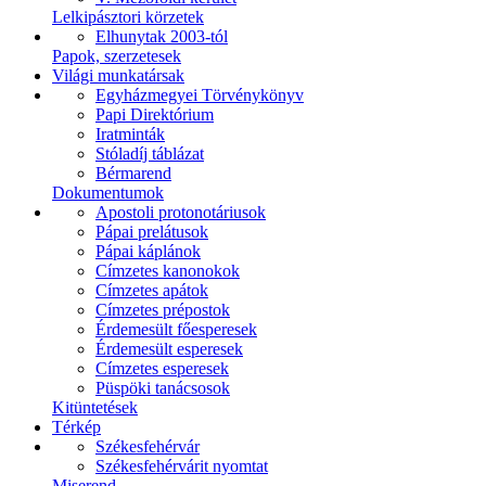
Lelkipásztori körzetek
Elhunytak 2003-tól
Papok, szerzetesek
Világi munkatársak
Egyházmegyei Törvénykönyv
Papi Direktórium
Iratminták
Stóladíj táblázat
Bérmarend
Dokumentumok
Apostoli protonotáriusok
Pápai prelátusok
Pápai káplánok
Címzetes kanonokok
Címzetes apátok
Címzetes prépostok
Érdemesült főesperesek
Érdemesült esperesek
Címzetes esperesek
Püspöki tanácsosok
Kitüntetések
Térkép
Székesfehérvár
Székesfehérvárit nyomtat
Miserend