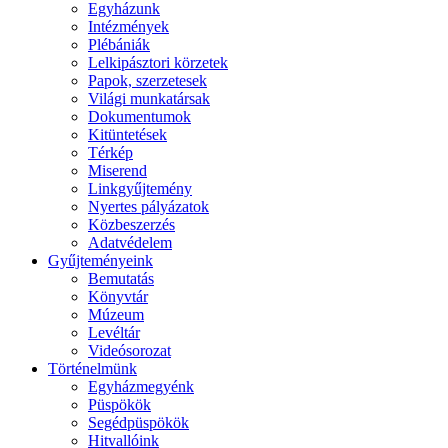
Egyházunk
Intézmények
Plébániák
Lelkipásztori körzetek
Papok, szerzetesek
Világi munkatársak
Dokumentumok
Kitüntetések
Térkép
Miserend
Linkgyűjtemény
Nyertes pályázatok
Közbeszerzés
Adatvédelem
Gyűjteményeink
Bemutatás
Könyvtár
Múzeum
Levéltár
Videósorozat
Történelmünk
Egyházmegyénk
Püspökök
Segédpüspökök
Hitvallóink