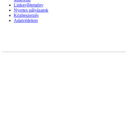
Linkgyűjtemény
Nyertes pályázatok
Közbeszerzés
Adatvédelem