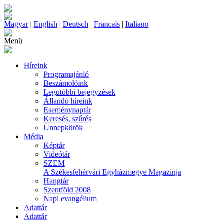
Magyar
|
English
|
Deutsch
|
Francais
|
Italiano
Menü
Híreink
Programajánló
Beszámolóink
Legutóbbi bejegyzések
Állandó híreink
Eseménynaptár
Keresés, szűrés
Ünnepkörök
Média
Képtár
Videótár
SZEM
A Székesfehérvári Egyházmegye Magazinja
Hangtár
Szentföld 2008
Napi evangélium
Adattár
Adattár