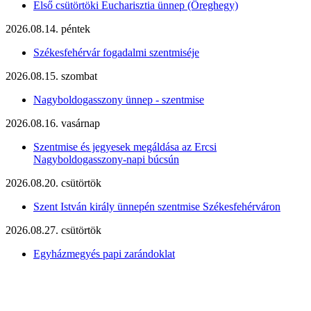
Első csütörtöki Eucharisztia ünnep (Öreghegy)
2026.08.14. péntek
Székesfehérvár fogadalmi szentmiséje
2026.08.15. szombat
Nagyboldogasszony ünnep - szentmise
2026.08.16. vasárnap
Szentmise és jegyesek megáldása az Ercsi
Nagyboldogasszony-napi búcsún
2026.08.20. csütörtök
Szent István király ünnepén szentmise Székesfehérváron
2026.08.27. csütörtök
Egyházmegyés papi zarándoklat