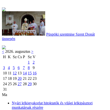
Püspöki szentmise Szent Donát
ünnepén
<
2026. augusztus
>
H
K
Sz
Cs
P
Sz
V
1
2
3
4
5
6
7
8
9
10
11
12
13
14
15
16
17
18
19
20
21
22
23
24
25
26
27
28
29
30
31
Ma
Nyári lelkigyakorlat hitoktatók és világi lelkipásztori
munkatársak részére