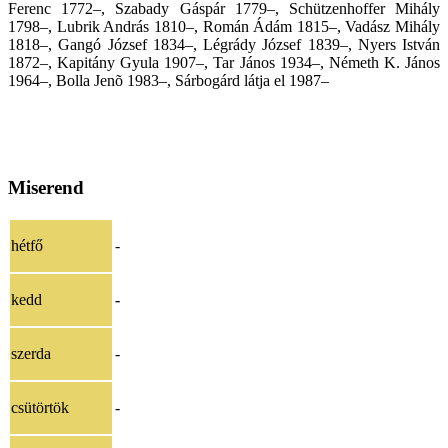
Ferenc 1772–, Szabady Gáspár 1779–, Schützenhoffer Mihály
1798–, Lubrik András 1810–, Román Ádám 1815–, Vadász Mihály
1818–, Gangó József 1834–, Légrády József 1839–, Nyers István
1872–, Kapitány Gyula 1907–, Tar János 1934–, Németh K. János
1964–, Bolla Jenõ 1983–, Sárbogárd látja el 1987–
Miserend
hétfő
-
kedd
-
szerda
-
csütörtök
-