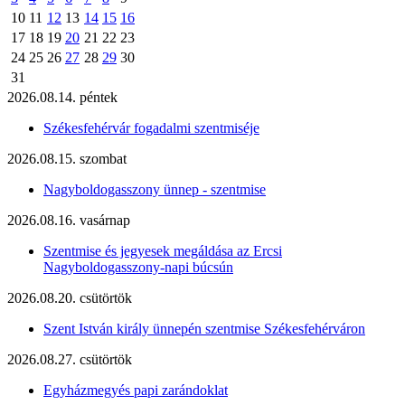
10
11
12
13
14
15
16
17
18
19
20
21
22
23
24
25
26
27
28
29
30
31
2026.08.14. péntek
Székesfehérvár fogadalmi szentmiséje
2026.08.15. szombat
Nagyboldogasszony ünnep - szentmise
2026.08.16. vasárnap
Szentmise és jegyesek megáldása az Ercsi
Nagyboldogasszony-napi búcsún
2026.08.20. csütörtök
Szent István király ünnepén szentmise Székesfehérváron
2026.08.27. csütörtök
Egyházmegyés papi zarándoklat