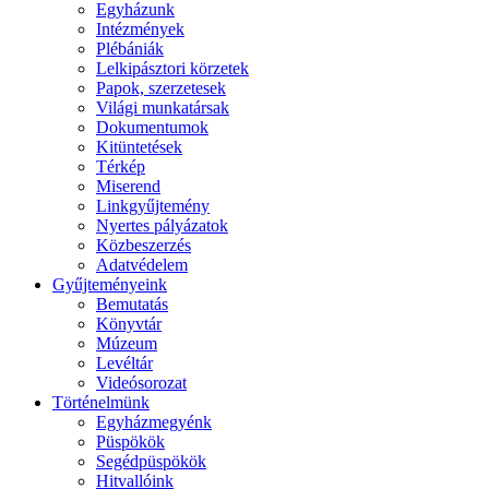
Egyházunk
Intézmények
Plébániák
Lelkipásztori körzetek
Papok, szerzetesek
Világi munkatársak
Dokumentumok
Kitüntetések
Térkép
Miserend
Linkgyűjtemény
Nyertes pályázatok
Közbeszerzés
Adatvédelem
Gyűjteményeink
Bemutatás
Könyvtár
Múzeum
Levéltár
Videósorozat
Történelmünk
Egyházmegyénk
Püspökök
Segédpüspökök
Hitvallóink