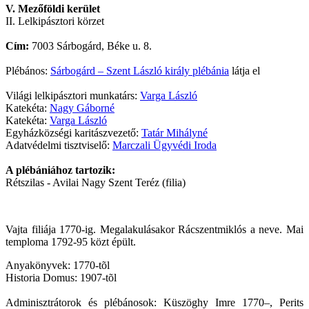
V. Mezőföldi kerület
II. Lelkipásztori körzet
Cím:
7003 Sárbogárd, Béke u. 8.
Plébános:
Sárbogárd – Szent László király plébánia
látja el
Világi lelkipásztori munkatárs:
Varga László
Katekéta:
Nagy Gáborné
Katekéta:
Varga László
Egyházközségi karitászvezető:
Tatár Mihályné
Adatvédelmi tisztviselő:
Marczali Ügyvédi Iroda
A plébániához tartozik:
Rétszilas - Avilai Nagy Szent Teréz (filia)
Vajta filiája 1770-ig. Megalakulásakor Rácszentmiklós a neve. Mai
temploma 1792-95 közt épült.
Anyakönyvek: 1770-tõl
Historia Domus: 1907-tõl
Adminisztrátorok és plébánosok: Küszöghy Imre 1770–, Perits