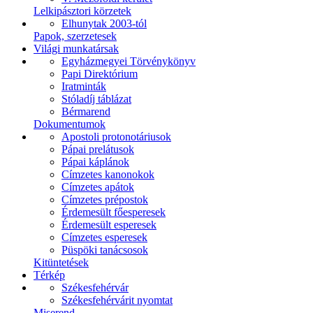
Lelkipásztori körzetek
Elhunytak 2003-tól
Papok, szerzetesek
Világi munkatársak
Egyházmegyei Törvénykönyv
Papi Direktórium
Iratminták
Stóladíj táblázat
Bérmarend
Dokumentumok
Apostoli protonotáriusok
Pápai prelátusok
Pápai káplánok
Címzetes kanonokok
Címzetes apátok
Címzetes prépostok
Érdemesült főesperesek
Érdemesült esperesek
Címzetes esperesek
Püspöki tanácsosok
Kitüntetések
Térkép
Székesfehérvár
Székesfehérvárit nyomtat
Miserend