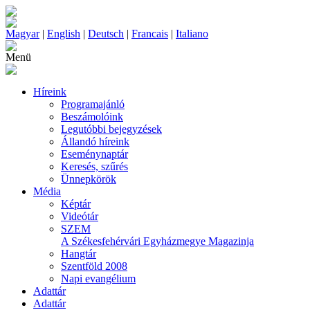
Magyar
|
English
|
Deutsch
|
Francais
|
Italiano
Menü
Híreink
Programajánló
Beszámolóink
Legutóbbi bejegyzések
Állandó híreink
Eseménynaptár
Keresés, szűrés
Ünnepkörök
Média
Képtár
Videótár
SZEM
A Székesfehérvári Egyházmegye Magazinja
Hangtár
Szentföld 2008
Napi evangélium
Adattár
Adattár