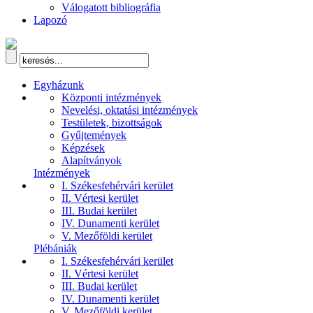
Válogatott bibliográfia
Lapozó
Egyházunk
Központi intézmények
Nevelési, oktatási intézmények
Testületek, bizottságok
Gyűjtemények
Képzések
Alapítványok
Intézmények
I. Székesfehérvári kerület
II. Vértesi kerület
III. Budai kerület
IV. Dunamenti kerület
V. Mezőföldi kerület
Plébániák
I. Székesfehérvári kerület
II. Vértesi kerület
III. Budai kerület
IV. Dunamenti kerület
V. Mezőföldi kerület