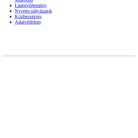
Linkgyűjtemény
Nyertes pályázatok
Közbeszerzés
Adatvédelem