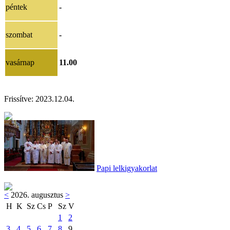
péntek
-
szombat
-
vasárnap
11.00
Frissítve:
2023.12.04.
Papi lelkigyakorlat
<
2026. augusztus
>
H
K
Sz
Cs
P
Sz
V
1
2
3
4
5
6
7
8
9