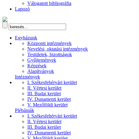
Válogatott bibliográfia
Lapozó
Egyházunk
Központi intézmények
Nevelési, oktatási intézmények
Testületek, bizottságok
Gyűjtemények
Képzések
Alapítványok
Intézmények
I. Székesfehérvári kerület
II. Vértesi kerület
III. Budai kerület
IV. Dunamenti kerület
V. Mezőföldi kerület
Plébániák
I. Székesfehérvári kerület
II. Vértesi kerület
III. Budai kerület
IV. Dunamenti kerület
V. Mezőföldi kerület