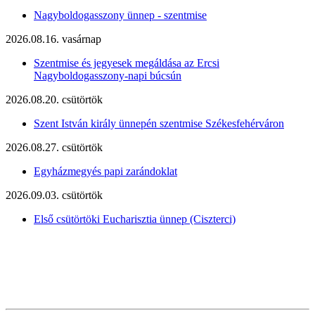
Nagyboldogasszony ünnep - szentmise
2026.08.16. vasárnap
Szentmise és jegyesek megáldása az Ercsi
Nagyboldogasszony-napi búcsún
2026.08.20. csütörtök
Szent István király ünnepén szentmise Székesfehérváron
2026.08.27. csütörtök
Egyházmegyés papi zarándoklat
2026.09.03. csütörtök
Első csütörtöki Eucharisztia ünnep (Ciszterci)