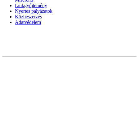
Linkgyűjtemény
Nyertes pályázatok
Közbeszerzés
Adatvédelem