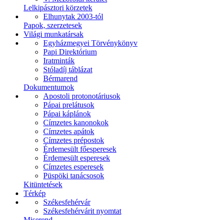
Lelkipásztori körzetek
Elhunytak 2003-tól
Papok, szerzetesek
Világi munkatársak
Egyházmegyei Törvénykönyv
Papi Direktórium
Iratminták
Stóladíj táblázat
Bérmarend
Dokumentumok
Apostoli protonotáriusok
Pápai prelátusok
Pápai káplánok
Címzetes kanonokok
Címzetes apátok
Címzetes prépostok
Érdemesült főesperesek
Érdemesült esperesek
Címzetes esperesek
Püspöki tanácsosok
Kitüntetések
Térkép
Székesfehérvár
Székesfehérvárit nyomtat
Miserend