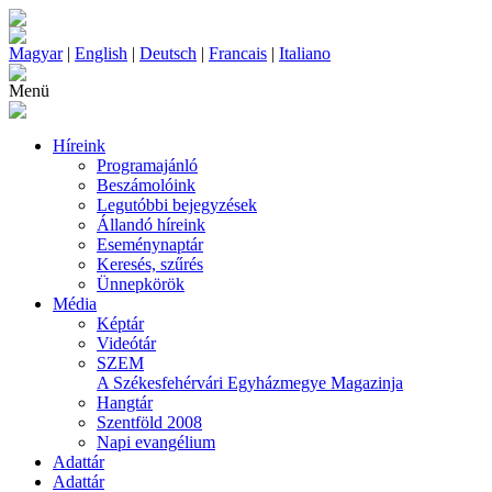
Magyar
|
English
|
Deutsch
|
Francais
|
Italiano
Menü
Híreink
Programajánló
Beszámolóink
Legutóbbi bejegyzések
Állandó híreink
Eseménynaptár
Keresés, szűrés
Ünnepkörök
Média
Képtár
Videótár
SZEM
A Székesfehérvári Egyházmegye Magazinja
Hangtár
Szentföld 2008
Napi evangélium
Adattár
Adattár