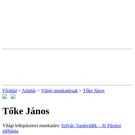
Főoldal
>
Adattár
>
Világi munkatársak
>
Tőke János
Tőke János
Világi lelkipásztori munkatárs:
Szfvár–Vasútvidék – Jó Pásztor
plébánia