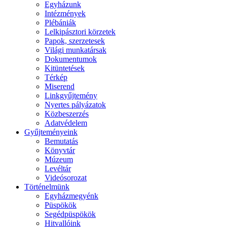
Egyházunk
Intézmények
Plébániák
Lelkipásztori körzetek
Papok, szerzetesek
Világi munkatársak
Dokumentumok
Kitüntetések
Térkép
Miserend
Linkgyűjtemény
Nyertes pályázatok
Közbeszerzés
Adatvédelem
Gyűjteményeink
Bemutatás
Könyvtár
Múzeum
Levéltár
Videósorozat
Történelmünk
Egyházmegyénk
Püspökök
Segédpüspökök
Hitvallóink