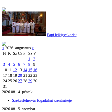
Papi lelkigyakorlat
<
2026. augusztus
>
H
K
Sz
Cs
P
Sz
V
1
2
3
4
5
6
7
8
9
10
11
12
13
14
15
16
17
18
19
20
21
22
23
24
25
26
27
28
29
30
31
2026.08.14. péntek
Székesfehérvár fogadalmi szentmiséje
2026.08.15. szombat