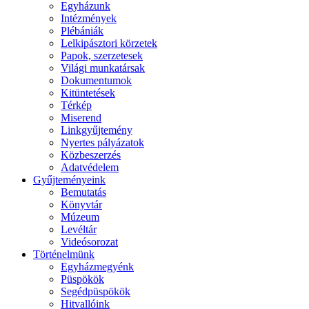
Egyházunk
Intézmények
Plébániák
Lelkipásztori körzetek
Papok, szerzetesek
Világi munkatársak
Dokumentumok
Kitüntetések
Térkép
Miserend
Linkgyűjtemény
Nyertes pályázatok
Közbeszerzés
Adatvédelem
Gyűjteményeink
Bemutatás
Könyvtár
Múzeum
Levéltár
Videósorozat
Történelmünk
Egyházmegyénk
Püspökök
Segédpüspökök
Hitvallóink