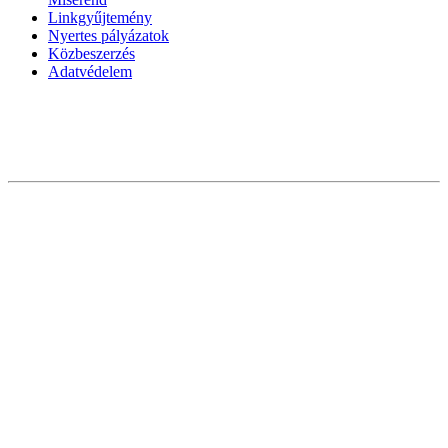
Linkgyűjtemény
Nyertes pályázatok
Közbeszerzés
Adatvédelem