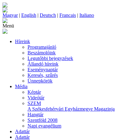
Magyar
|
English
|
Deutsch
|
Francais
|
Italiano
Menü
Híreink
Programajánló
Beszámolóink
Legutóbbi bejegyzések
Állandó híreink
Eseménynaptár
Keresés, szűrés
Ünnepkörök
Média
Képtár
Videótár
SZEM
A Székesfehérvári Egyházmegye Magazinja
Hangtár
Szentföld 2008
Napi evangélium
Adattár
Adattár