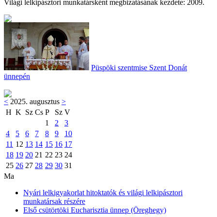
Világi lelkipásztori munkatársként megbizatásának kezdete: 2009.
Püspöki szentmise Szent Donát
ünnepén
<
2025. augusztus
>
H
K
Sz
Cs
P
Sz
V
1
2
3
4
5
6
7
8
9
10
11
12
13
14
15
16
17
18
19
20
21
22
23
24
25
26
27
28
29
30
31
Ma
Nyári lelkigyakorlat hitoktatók és világi lelkipásztori
munkatársak részére
Első csütörtöki Eucharisztia ünnep (Öreghegy)