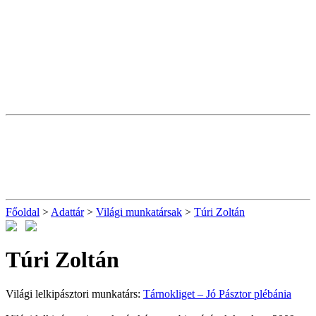
Főoldal
>
Adattár
>
Világi munkatársak
>
Túri Zoltán
Túri Zoltán
Világi lelkipásztori munkatárs:
Tárnokliget – Jó Pásztor plébánia