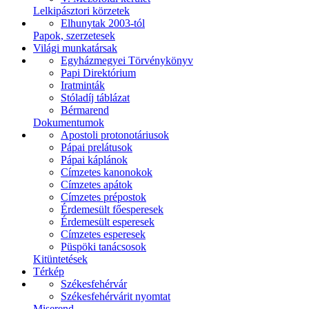
Lelkipásztori körzetek
Elhunytak 2003-tól
Papok, szerzetesek
Világi munkatársak
Egyházmegyei Törvénykönyv
Papi Direktórium
Iratminták
Stóladíj táblázat
Bérmarend
Dokumentumok
Apostoli protonotáriusok
Pápai prelátusok
Pápai káplánok
Címzetes kanonokok
Címzetes apátok
Címzetes prépostok
Érdemesült főesperesek
Érdemesült esperesek
Címzetes esperesek
Püspöki tanácsosok
Kitüntetések
Térkép
Székesfehérvár
Székesfehérvárit nyomtat
Miserend