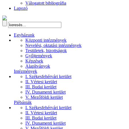
Válogatott bibliográfia
Lapozó
Egyházunk
Központi intézmények
Nevelési, oktatási intézmények
Testületek, bizottságok
Gyűjtemények
Képzések
Alapítványok
Intézmények
I. Székesfehérvári kerület
II. Vértesi kerület
III. Budai kerület
IV. Dunamenti kerület
V. Mezőföldi kerület
Plébániák
I. Székesfehérvári kerület
II. Vértesi kerület
III. Budai kerület
IV. Dunamenti kerület
V. Mezőföldi kerület