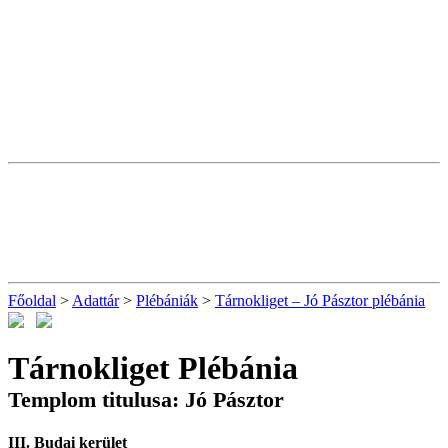
Főoldal
>
Adattár
>
Plébániák
>
Tárnokliget – Jó Pásztor plébánia
Tárnokliget Plébánia
Templom titulusa: Jó Pásztor
III. Budai kerület