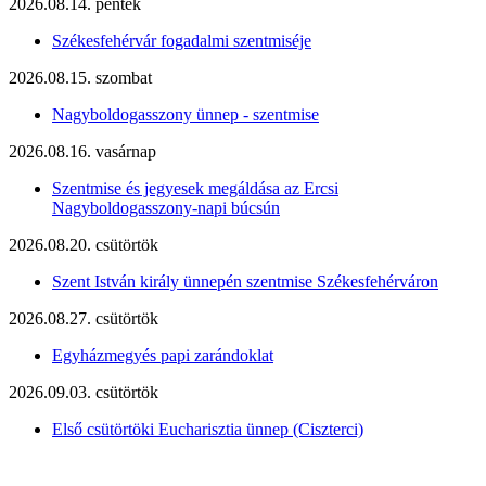
2026.08.14. péntek
Székesfehérvár fogadalmi szentmiséje
2026.08.15. szombat
Nagyboldogasszony ünnep - szentmise
2026.08.16. vasárnap
Szentmise és jegyesek megáldása az Ercsi
Nagyboldogasszony-napi búcsún
2026.08.20. csütörtök
Szent István király ünnepén szentmise Székesfehérváron
2026.08.27. csütörtök
Egyházmegyés papi zarándoklat
2026.09.03. csütörtök
Első csütörtöki Eucharisztia ünnep (Ciszterci)