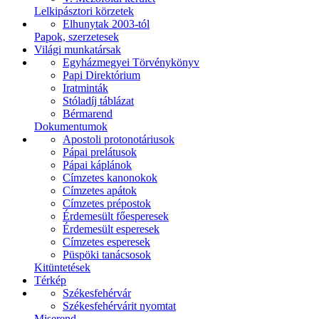
Lelkipásztori körzetek
Elhunytak 2003-tól
Papok, szerzetesek
Világi munkatársak
Egyházmegyei Törvénykönyv
Papi Direktórium
Iratminták
Stóladíj táblázat
Bérmarend
Dokumentumok
Apostoli protonotáriusok
Pápai prelátusok
Pápai káplánok
Címzetes kanonokok
Címzetes apátok
Címzetes prépostok
Érdemesült főesperesek
Érdemesült esperesek
Címzetes esperesek
Püspöki tanácsosok
Kitüntetések
Térkép
Székesfehérvár
Székesfehérvárit nyomtat
Miserend