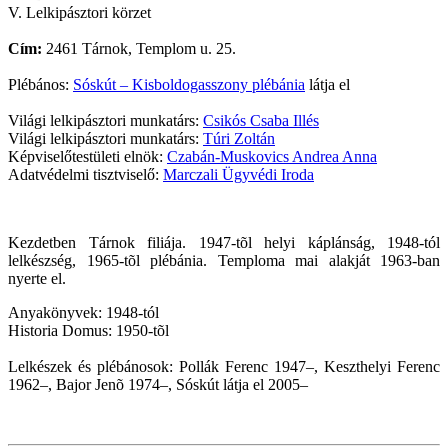
V. Lelkipásztori körzet
Cím:
2461 Tárnok, Templom u. 25.
Plébános:
Sóskút – Kisboldogasszony plébánia
látja el
Világi lelkipásztori munkatárs:
Csikós Csaba Illés
Világi lelkipásztori munkatárs:
Túri Zoltán
Képviselőtestületi elnök:
Czabán-Muskovics Andrea Anna
Adatvédelmi tisztviselő:
Marczali Ügyvédi Iroda
Kezdetben Tárnok filiája. 1947-tõl helyi káplánság, 1948-tól
lelkészség, 1965-tõl plébánia. Temploma mai alakját 1963-ban
nyerte el.
Anyakönyvek: 1948-tól
Historia Domus: 1950-tõl
Lelkészek és plébánosok: Pollák Ferenc 1947–, Keszthelyi Ferenc
1962–, Bajor Jenõ 1974–, Sóskút látja el 2005–