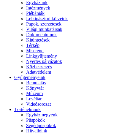
Egyházunk
Intézmények
Plébániák
Lelkipásztori körzetek
Papok, szerzetesek
Világi munkatársak
Dokumentumok
Kitüntetések
Térkép
Miserend
Linkgyűjtemény
Nyertes pályázatok
Közbeszerzés
Adatvédelem
Gyűjteményeink
Bemutatás
Könyvtár
Múzeum
Levéltár
Videósorozat
Történelmünk
Egyházmegyénk
Püspökök
Segédpüspökök
Hitvallóink