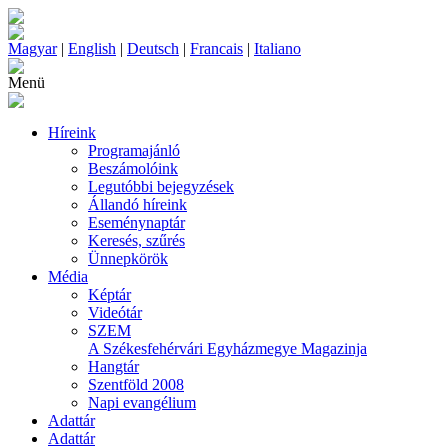
Magyar
|
English
|
Deutsch
|
Francais
|
Italiano
Menü
Híreink
Programajánló
Beszámolóink
Legutóbbi bejegyzések
Állandó híreink
Eseménynaptár
Keresés, szűrés
Ünnepkörök
Média
Képtár
Videótár
SZEM
A Székesfehérvári Egyházmegye Magazinja
Hangtár
Szentföld 2008
Napi evangélium
Adattár
Adattár