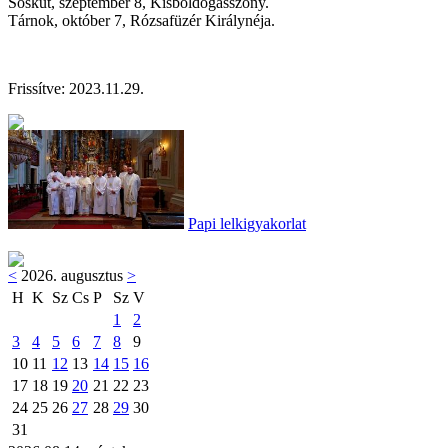
Sóskút, szeptember 8, Kisboldogasszony.
Tárnok, október 7, Rózsafüzér Királynéja.
Frissítve: 2023.11.29.
Papi lelkigyakorlat
<
2026. augusztus
>
H
K
Sz
Cs
P
Sz
V
1
2
3
4
5
6
7
8
9
10
11
12
13
14
15
16
17
18
19
20
21
22
23
24
25
26
27
28
29
30
31