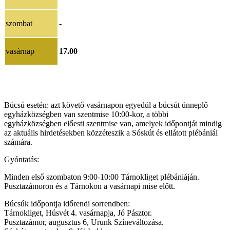
szombat
-
vasárnap
17.00
Búcsú esetén: azt követő vasárnapon egyedül a búcsút ünneplő
egyházközségben van szentmise 10:00-kor, a többi
egyházközségben előesti szentmise van, amelyek időpontját mindig
az aktuális hirdetésekben közzéteszik a Sóskút és ellátott plébániái
számára.
Gyóntatás:
Minden első szombaton 9:00-10:00 Tárnokliget plébániáján.
Pusztazámoron és a Tárnokon a vasárnapi mise előtt.
Búcsúk időpontja időrendi sorrendben:
Tárnokliget, Húsvét 4. vasárnapja, Jó Pásztor.
Pusztazámor, augusztus 6, Urunk Színeváltozása.