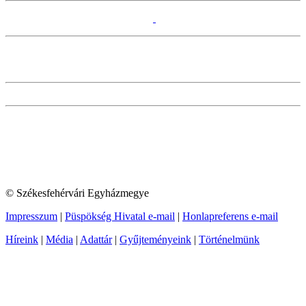
© Székesfehérvári Egyházmegye
Impresszum
|
Püspökség Hivatal e-mail
|
Honlapreferens e-mail
Híreink
|
Média
|
Adattár
|
Gyűjteményeink
|
Történelmünk