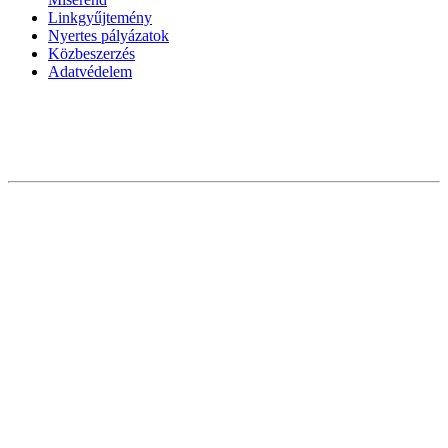
Linkgyűjtemény
Nyertes pályázatok
Közbeszerzés
Adatvédelem