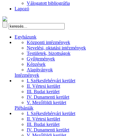
Válogatott bibliográfia
Lapozó
Egyházunk
Központi intézmények
Nevelési, oktatási intézmények
Testületek, bizottságok
Gyűjtemények
Képzések
Alapítványok
Intézmények
I. Székesfehérvári kerület
II. Vértesi kerület
III. Budai kerület
IV. Dunamenti kerület
V. Mezőföldi kerület
Plébániák
I. Székesfehérvári kerület
II. Vértesi kerület
III. Budai kerület
IV. Dunamenti kerület
V. Mezőföldi kerület