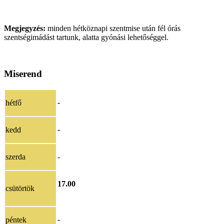
Megjegyzés:
minden hétköznapi szentmise után fél órás
szentségimádást tartunk, alatta gyónási lehetőséggel.
Miserend
hétfő
-
kedd
-
szerda
-
17.00
csütörtök
péntek
-