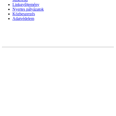
Linkgyűjtemény
Nyertes pályázatok
Közbeszerzés
Adatvédelem