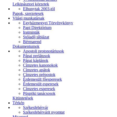
Lelkipásztori körzetek
Elhunytak 2003-tól
Papok, szerzetesek
Világi munkatársak
Egyházmegyei Törvénykönyv
Papi Direktórium
Iratminták
Stóladíj táblázat
Bérmarend
Dokumentumok
Apostoli protonotáriusok
Pápai prelátusok
Pápai káplánok
Címzetes kanonokok
Címzetes apátok
Címzetes prépostok
Érdemesült főesperesek
Érdemesült esperesek
Címzetes esperesek
Püspöki tanácsosok
Kitüntetések
Térkép
Székesfehérvár
Székesfehérvárit nyomtat
Miserend