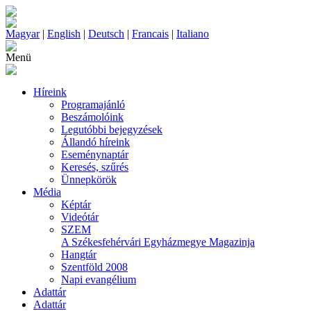
Magyar
|
English
|
Deutsch
|
Francais
|
Italiano
Menü
Híreink
Programajánló
Beszámolóink
Legutóbbi bejegyzések
Állandó híreink
Eseménynaptár
Keresés, szűrés
Ünnepkörök
Média
Képtár
Videótár
SZEM
A Székesfehérvári Egyházmegye Magazinja
Hangtár
Szentföld 2008
Napi evangélium
Adattár
Adattár