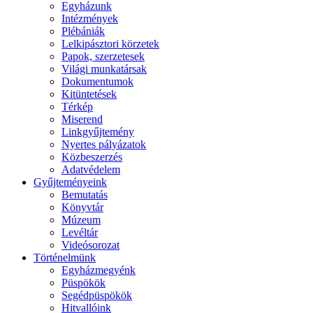
Egyházunk
Intézmények
Plébániák
Lelkipásztori körzetek
Papok, szerzetesek
Világi munkatársak
Dokumentumok
Kitüntetések
Térkép
Miserend
Linkgyűjtemény
Nyertes pályázatok
Közbeszerzés
Adatvédelem
Gyűjteményeink
Bemutatás
Könyvtár
Múzeum
Levéltár
Videósorozat
Történelmünk
Egyházmegyénk
Püspökök
Segédpüspökök
Hitvallóink