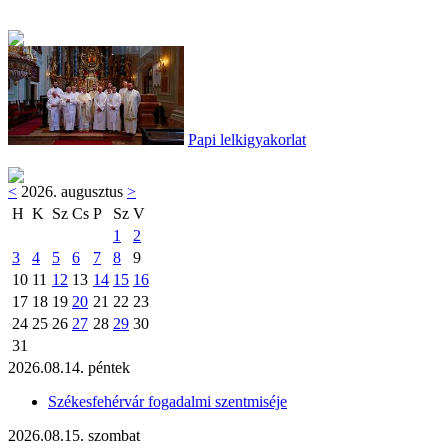
Papi lelkigyakorlat
<
2026. augusztus
>
H
K
Sz
Cs
P
Sz
V
1
2
3
4
5
6
7
8
9
10
11
12
13
14
15
16
17
18
19
20
21
22
23
24
25
26
27
28
29
30
31
2026.08.14. péntek
Székesfehérvár fogadalmi szentmiséje
2026.08.15. szombat