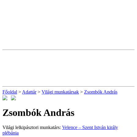
Főoldal
>
Adattár
>
Világi munkatársak
>
Zsombók András
Zsombók András
Világi lelkipásztori munkatárs:
Velence – Szent István király
plébánia