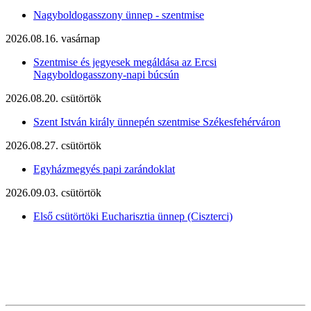
Nagyboldogasszony ünnep - szentmise
2026.08.16. vasárnap
Szentmise és jegyesek megáldása az Ercsi
Nagyboldogasszony-napi búcsún
2026.08.20. csütörtök
Szent István király ünnepén szentmise Székesfehérváron
2026.08.27. csütörtök
Egyházmegyés papi zarándoklat
2026.09.03. csütörtök
Első csütörtöki Eucharisztia ünnep (Ciszterci)