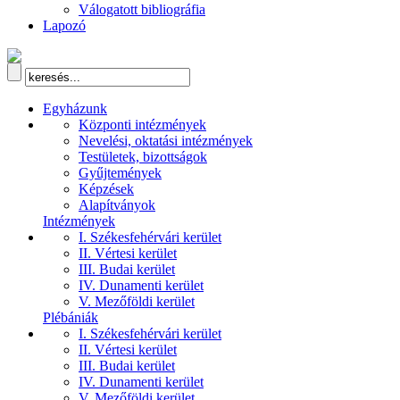
Válogatott bibliográfia
Lapozó
Egyházunk
Központi intézmények
Nevelési, oktatási intézmények
Testületek, bizottságok
Gyűjtemények
Képzések
Alapítványok
Intézmények
I. Székesfehérvári kerület
II. Vértesi kerület
III. Budai kerület
IV. Dunamenti kerület
V. Mezőföldi kerület
Plébániák
I. Székesfehérvári kerület
II. Vértesi kerület
III. Budai kerület
IV. Dunamenti kerület
V. Mezőföldi kerület