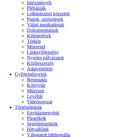
Intézmények
Plébániák
Lelkipásztori körzetek
Papok, szerzetesek
Világi munkatársak
Dokumentumok
Kitüntetések
Térkép
Miserend
Linkgyűjtemény
Nyertes pályázatok
Közbeszerzés
Adatvédelem
Gyűjteményeink
Bemutatás
Könyvtár
Múzeum
Levéltár
Videósorozat
Történelmünk
Egyházmegyénk
Püspökök
Segédpüspökök
Hitvallóink
Válogatott bibliográfia