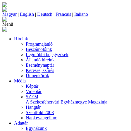
Magyar
|
English
|
Deutsch
|
Francais
|
Italiano
Menü
Híreink
Programajánló
Beszámolóink
Legutóbbi bejegyzések
Állandó híreink
Eseménynaptár
Keresés, szűrés
Ünnepkörök
Média
Képtár
Videótár
SZEM
A Székesfehérvári Egyházmegye Magazinja
Hangtár
Szentföld 2008
Napi evangélium
Adattár
Egyházunk