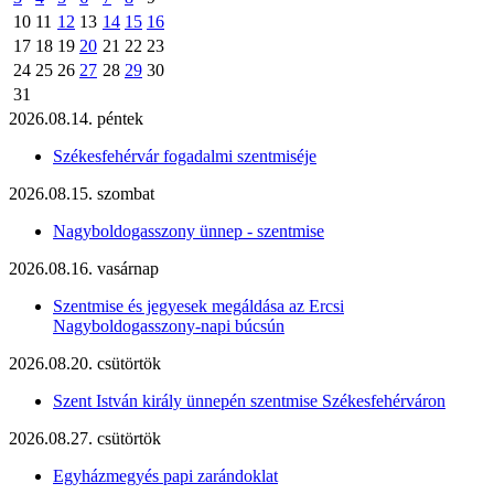
10
11
12
13
14
15
16
17
18
19
20
21
22
23
24
25
26
27
28
29
30
31
2026.08.14. péntek
Székesfehérvár fogadalmi szentmiséje
2026.08.15. szombat
Nagyboldogasszony ünnep - szentmise
2026.08.16. vasárnap
Szentmise és jegyesek megáldása az Ercsi
Nagyboldogasszony-napi búcsún
2026.08.20. csütörtök
Szent István király ünnepén szentmise Székesfehérváron
2026.08.27. csütörtök
Egyházmegyés papi zarándoklat