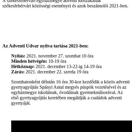
A székesfehérvári egyházmegye adventi időszakának
székesfehérvári közösségi eseményei és azok beszámolói 2021-ben.
Az Adventi Udvar nyitva tartása 2021-ben:
Nyitás:
2021. november 27. szombat 10 óra
Minden hétvégén:
10-19 óra
Hétköznap:
2021. december 13-22-ig 14-19 óra
Zárás:
2021. december 22. szerda 19 óra
Szombatonként délután 16 óra 30-kor kezdődik a közös adventi
gyertyagyújtás Spányi Antal megyés püspök vezetésével és az
egyházmegye iskoláinak, óvodáinak gyermekműsorával. Az
első gyertyagyújtás keretében megáldják a családok adventi
gyertyáját.