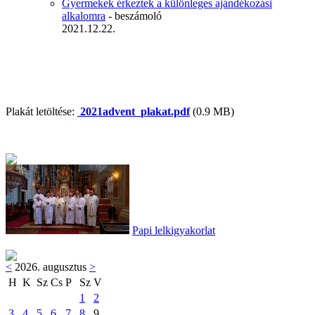
Gyermekek érkeztek a különleges ajándékozási
alkalomra
- beszámoló
2021.12.22.
Plakát letöltése:
2021advent_plakat.pdf
(0.9 MB)
Papi lelkigyakorlat
<
2026. augusztus
>
H
K
Sz
Cs
P
Sz
V
1
2
3
4
5
6
7
8
9