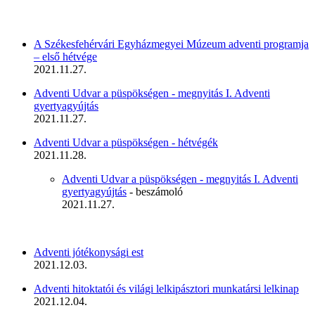
A Székesfehérvári Egyházmegyei Múzeum adventi programja
– első hétvége
2021.11.27.
Adventi Udvar a püspökségen - megnyitás I. Adventi
gyertyagyújtás
2021.11.27.
Adventi Udvar a püspökségen - hétvégék
2021.11.28.
Adventi Udvar a püspökségen - megnyitás I. Adventi
gyertyagyújtás
- beszámoló
2021.11.27.
Adventi jótékonysági est
2021.12.03.
Adventi hitoktatói és világi lelkipásztori munkatársi lelkinap
2021.12.04.