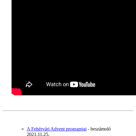
A Fehérvári Advent programjai
- beszámoló
2021.11.25.