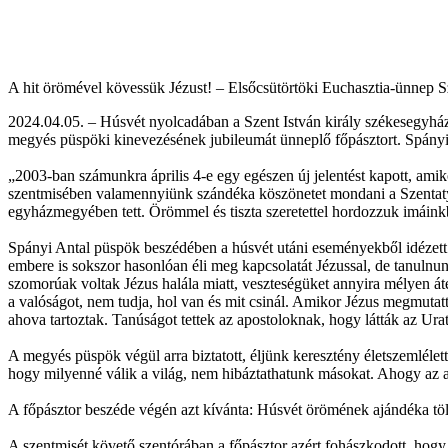
A hit örömével kövessük Jézust! – Elsőcsütörtöki Euchasztia-ünnep S
2024.04.05. – Húsvét nyolcadában a Szent István király székesegyházb
megyés püspöki kinevezésének jubileumát ünneplő főpásztort. Spányi A
„2003-ban számunkra április 4-e egy egészen új jelentést kapott, am
szentmisében valamennyiünk szándéka köszönetet mondani a Szentatyá
egyházmegyében tett. Örömmel és tiszta szeretettel hordozzuk imáin
Spányi Antal püspök beszédében a húsvét utáni eseményekből idézett f
embere is sokszor hasonlóan éli meg kapcsolatát Jézussal, de tanulnu
szomorúak voltak Jézus halála miatt, veszteségüket annyira mélyen á
a valóságot, nem tudja, hol van és mit csinál. Amikor Jézus megmutat
ahova tartoztak. Tanúságot tettek az apostoloknak, hogy látták az Ura
A megyés püspök végül arra biztatott, éljünk keresztény életszemlélet
hogy milyenné válik a világ, nem hibáztathatunk másokat. Ahogy az ap
A főpásztor beszéde végén azt kívánta: Húsvét örömének ajándéka tölts
A szentmisét követő szentórában a főpásztor azért fohászkodott, hogy