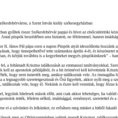
zékesfehérváron, a Szent István király székesegyházban
an gyűltek össze Székesfehérvár papjai és hívei az elsőcsütörtöki köz
ntal püspök beszédében arra biztatott, ne félelemmel, hanem imádsággal
ikor II. János Pál pápa ezen a napon Püspök atyát ideszólította hozz
nak, hogy ünnepelhetővé tette számunkra április 4-ét, és köszönetet 
kban, és kérjük továbbra is a kegyelmeket megyés püspökünknek” – hang
el, a feltámadt Krisztus találkozását az emmauszi tanítványokkal, Sze
nk kell az apostolok példájából, és a hit örömével kell követnünk Kri
télték, hogy nem ismerték meg, amikor találkoztak vele. Az önmagába 
ta a legnagyobb szeretetgesztusát és Őrá figyeltek, akkor nyílt meg a 
t, találkoztak vele, hogy él. Nekünk is észre kell vennünk, hogy Jézus
tel, legyünk hitelesek mások előtt, ami csak akkor lehetséges, ha való
ostolok tették, félelem nélkül, imádsággal, reménnyel, szeretettel és 
e el a szívünket és lelkünket, ez erősítsen meg minket a hitből fakadó 
 lássuk meg az Oltáriszentségben velünk maradt Krisztust, találkozzunk