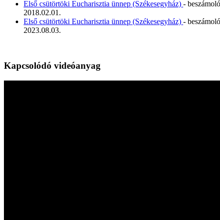
Első csütörtöki Eucharisztia ünnep (Székesegyház)
- beszámol
2018.02.01.
Első csütörtöki Eucharisztia ünnep (Székesegyház)
- beszámol
2023.08.03.
Kapcsolódó videóanyag