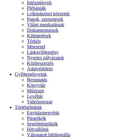
Intézmények
Plébániák
Lelkipásztori körzetek
Papok, szerzetesek
Világi munkatársak
Dokumentumok
Kitüntetések
Térkép
Miserend
Linkgyűjtemény
Nyertes pályázatok
Közbeszerzés
Adatvédelem
Gyűjteményeink
Bemutatás
Könyvtár
Múzeum
Levéltár
Videósorozat
Történelmünk
Egyházmegyénk
Püspökök
Segédpüspökök
Hitvallóink
Válogatott bibliográfia