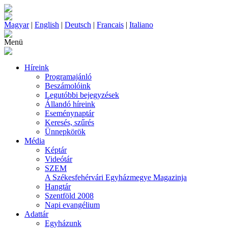
Magyar
|
English
|
Deutsch
|
Francais
|
Italiano
Menü
Híreink
Programajánló
Beszámolóink
Legutóbbi bejegyzések
Állandó híreink
Eseménynaptár
Keresés, szűrés
Ünnepkörök
Média
Képtár
Videótár
SZEM
A Székesfehérvári Egyházmegye Magazinja
Hangtár
Szentföld 2008
Napi evangélium
Adattár
Egyházunk