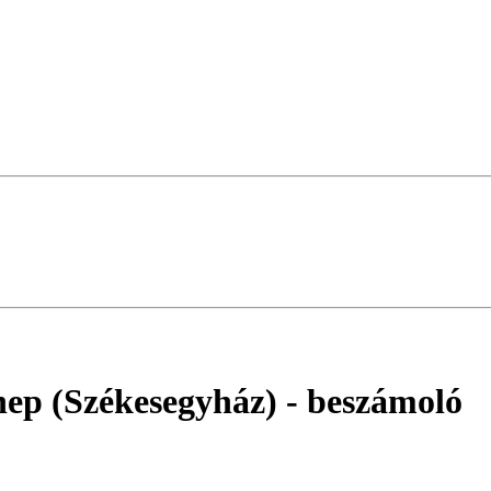
nnep (Székesegyház)
- beszámoló