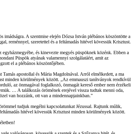
ös imádságra. A szentmise elején Dózsa István plébános köszöntötte a
, reménnyel, szeretettel és a feltámadás hitével kövessük Krisztust.
ánk az egyházmegyébe, és kinevezte megyés püspöknek közénk. Ebben a
mondani Püspök atyának valamennyi szolgálatáért, amit az
zott el a plébános köszöntőjében.
nt Tamás apostollal és Mária Magdolnával. Arról elmélkedett, a ma
sztust minden körülmények között. „Az emmauszi tanítványok rendkívül
forduló, az önmagával foglalkozó, önmagát kereső ember nem érzékeli
szemük. … A találkozás örömének erejével vissza tudtak menni oda,
 közel van hozzánk, ott van a mindennapjainkban.”
di örömmel tudjuk megélni kapcsolatunkat Jézussal. Rajtunk múlik,
a feltámadás hitével kövessük Krisztust minden körülmények között.
életben!
 vele valóságosan, kövessük a szentek és a Szűzanya hitét, és