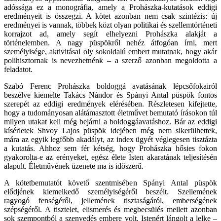
adóssága ez a monográfia, amely a Prohászka-kutatások eddigi
eredményeit is összegzi. A kötet azonban nem csak szintézis: új
eredményei is vannak, többek közt olyan politikai és szellemtörténeti
korrajzot ad, amely segít elhelyezni Prohászka alakját a
történelemben. A nagy püspökről nehéz átfogóan írni, mert
személyisége, aktivitásai oly sokoldalú embert mutatnak, hogy akár
polihisztornak is nevezhetnénk – a szerző azonban megoldotta a
feladatot.
Szabó Ferenc Prohászka boldoggá avatásának lépcsőfokairól
beszélve kiemelte Takács Nándor és Spányi Antal püspök fontos
szerepét az eddigi eredmények elérésében. Részletesen kifejtette,
hogy a tudományosan alátámasztott életművet bemutató írásokon túl
milyen utakat kell még bejárni a boldoggáavatáshoz. Bár az eddigi
kísérletek Shvoy Lajos püspök idejében még nem sikerülhettek,
mára az egyik legfőbb akadályt, az index ügyét véglegesen tisztázta
a kutatás. Ahhoz sem fér kétség, hogy Prohászka hősies fokon
gyakorolta-e az erényeket, egész élete Isten akaratának teljesítésén
alapult. Életművének üzenete ma is időszerű.
A kötetbemutatót követő szentmisében Spányi Antal püspök
elődjének kiemelkedő személyiségéről beszélt. Szellemének
ragyogó fenségéről, jellemének tisztaságáról, emberségének
szépségéről. A tisztelet, elismerés és megbecsülés mellett azonban
sok szempontból a szenvedés embere volt. Istenért lángolt a lelke –