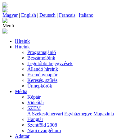
Magyar
|
English
|
Deutsch
|
Francais
|
Italiano
Menü
Híreink
Híreink
Programajánló
Beszámolóink
Legutóbbi bejegyzések
Állandó híreink
Eseménynaptár
Keresés, szűrés
Ünnepkörök
Média
Képtár
Videótár
SZEM
A Székesfehérvári Egyházmegye Magazinja
Hangtár
Szentföld 2008
Napi evangélium
Adattár