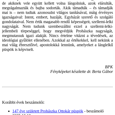
de akiknek vele együtt kellett volna lángolniuk, azok elárulták,
megrágalmazták és bajba sodorták. Akik támadták – és támadják
mai is – nem tudtak azonosulni világos tanításával, máig érvényes
igazságaival: Istent, embert, hazáját, Egyházát szerető és szolgáló
gondolataival. Nem értik magasabb rendű képességeit, szellemi-lelki
nagyságát. Nem tudunk szembeszállni ezzel a szellemi-lelki-
jellembeli törpeséggel, hogy megvédjük Prohászka nagyságát,
megmutassuk igazi alakját. Nincs értelme vitázni a tévedések, az
ideológiai gyűlölet ellenében. Azokkal az értékekkel, kell nekünk a
mai világ ébresztőivé, apostolokká lennünk, amelyeket a lánglelkű
püspök is képviselt.
BPK
Fényképeket készítette dr. Berta Gábor
Korábbi évek beszámolói:
147 éve született Prohászka Ottokár püspök
- beszámoló