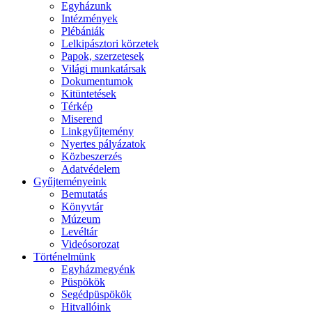
Egyházunk
Intézmények
Plébániák
Lelkipásztori körzetek
Papok, szerzetesek
Világi munkatársak
Dokumentumok
Kitüntetések
Térkép
Miserend
Linkgyűjtemény
Nyertes pályázatok
Közbeszerzés
Adatvédelem
Gyűjteményeink
Bemutatás
Könyvtár
Múzeum
Levéltár
Videósorozat
Történelmünk
Egyházmegyénk
Püspökök
Segédpüspökök
Hitvallóink