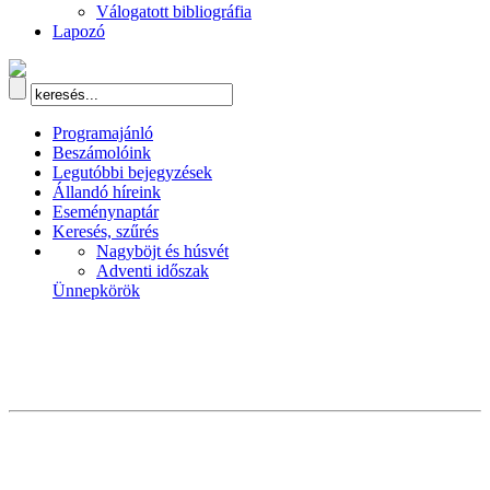
Válogatott bibliográfia
Lapozó
Programajánló
Beszámolóink
Legutóbbi bejegyzések
Állandó híreink
Eseménynaptár
Keresés, szűrés
Nagyböjt és húsvét
Adventi időszak
Ünnepkörök