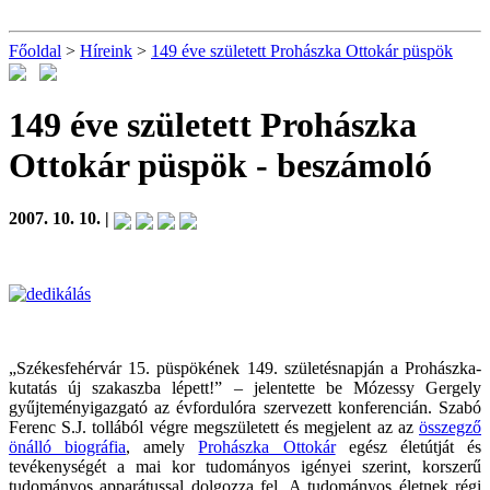
Főoldal
>
Híreink
>
149 éve született Prohászka Ottokár püspök
149 éve született Prohászka
Ottokár püspök
- beszámoló
2007. 10. 10. |
„Székesfehérvár 15. püspökének 149. születésnapján a Prohászka-
kutatás új szakaszba lépett!” – jelentette be Mózessy Gergely
gyűjteményigazgató az évfordulóra szervezett konferencián. Szabó
Ferenc S.J. tollából végre megszületett és megjelent az az
összegző
önálló biográfia
, amely
Prohászka Ottokár
egész életútját és
tevékenységét a mai kor tudományos igényei szerint, korszerű
tudományos apparátussal dolgozza fel. A tudományos életnek régi