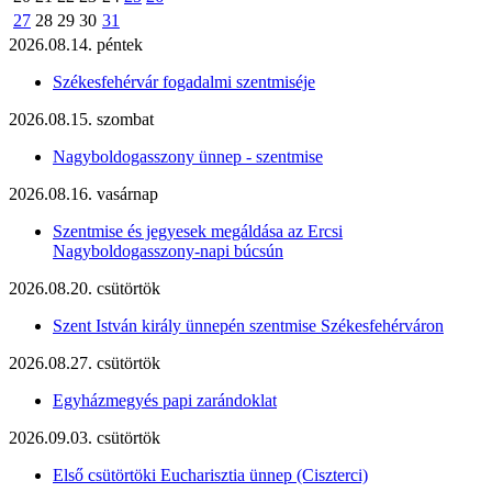
27
28
29
30
31
2026.08.14. péntek
Székesfehérvár fogadalmi szentmiséje
2026.08.15. szombat
Nagyboldogasszony ünnep - szentmise
2026.08.16. vasárnap
Szentmise és jegyesek megáldása az Ercsi
Nagyboldogasszony-napi búcsún
2026.08.20. csütörtök
Szent István király ünnepén szentmise Székesfehérváron
2026.08.27. csütörtök
Egyházmegyés papi zarándoklat
2026.09.03. csütörtök
Első csütörtöki Eucharisztia ünnep (Ciszterci)