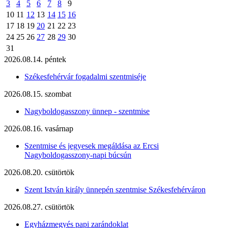
3
4
5
6
7
8
9
10
11
12
13
14
15
16
17
18
19
20
21
22
23
24
25
26
27
28
29
30
31
2026.08.14. péntek
Székesfehérvár fogadalmi szentmiséje
2026.08.15. szombat
Nagyboldogasszony ünnep - szentmise
2026.08.16. vasárnap
Szentmise és jegyesek megáldása az Ercsi
Nagyboldogasszony-napi búcsún
2026.08.20. csütörtök
Szent István király ünnepén szentmise Székesfehérváron
2026.08.27. csütörtök
Egyházmegyés papi zarándoklat