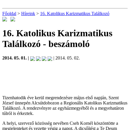
Főoldal
>
Híreink
>
16. Katolikus Karizmatikus Találkozó
16. Katolikus Karizmatikus
Találkozó
- beszámoló
2014. 05. 01. |
| 2014. 05. 02.
Tizenhatodik éve kerül megrendezésre május első napján, Szent
József ünnepén Alcsútdobozon a Regionális Katolikus Karizmatikus
Találkozó. A rendezvényre az egyházmegyéből és a megyehatáron
túlról is érkeztek.
A helyi, szervező közösség nevében Cseh Kornél köszöntötte a
megjelenteket és vezette végig a napot. A dicsőítést a Te Deum