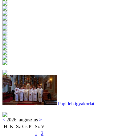
Papi lelkigyakorlat
<
2026. augusztus
>
H
K
Sz
Cs
P
Sz
V
1
2