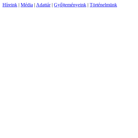
Híreink
|
Média
|
Adattár
|
Gyűjteményeink
|
Történelmünk