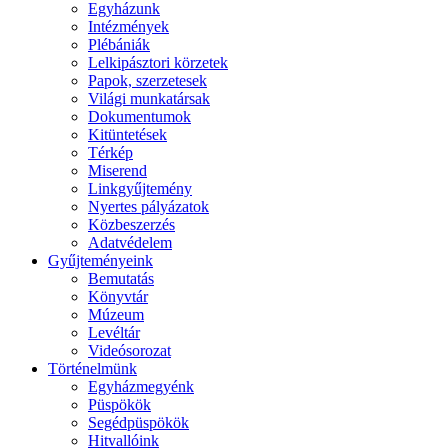
Egyházunk
Intézmények
Plébániák
Lelkipásztori körzetek
Papok, szerzetesek
Világi munkatársak
Dokumentumok
Kitüntetések
Térkép
Miserend
Linkgyűjtemény
Nyertes pályázatok
Közbeszerzés
Adatvédelem
Gyűjteményeink
Bemutatás
Könyvtár
Múzeum
Levéltár
Videósorozat
Történelmünk
Egyházmegyénk
Püspökök
Segédpüspökök
Hitvallóink