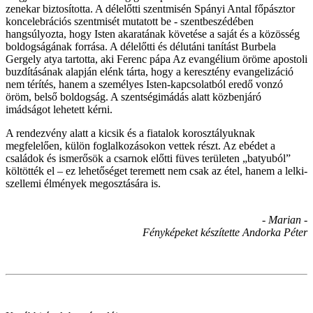
zenekar biztosította. A délelőtti szentmisén Spányi Antal főpásztor
koncelebrációs szentmisét mutatott be - szentbeszédében
hangsúlyozta, hogy Isten akaratának követése a saját és a közösség
boldogságának forrása. A délelőtti és délutáni tanítást Burbela
Gergely atya tartotta, aki Ferenc pápa Az evangélium öröme apostoli
buzdításának alapján elénk tárta, hogy a keresztény evangelizáció
nem térítés, hanem a személyes Isten-kapcsolatból eredő vonzó
öröm, belső boldogság. A szentségimádás alatt közbenjáró
imádságot lehetett kérni.
A rendezvény alatt a kicsik és a fiatalok korosztályuknak
megfelelően, külön foglalkozásokon vettek részt. Az ebédet a
családok és ismerősök a csarnok előtti füves területen „batyuból”
költötték el – ez lehetőséget teremett nem csak az étel, hanem a lelki-
szellemi élmények megosztására is.
- Marian -
Fényképeket készítette Andorka Péter