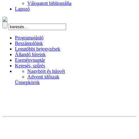
Válogatott bibliográfia
Lapozó
Programajánló
Beszámolóink
Legutóbbi bejegyzések
Állandó híreink
Eseménynaptár
Keresés, szűrés
Nagyböjt és húsvét
Adventi időszak
Ünnepkörök