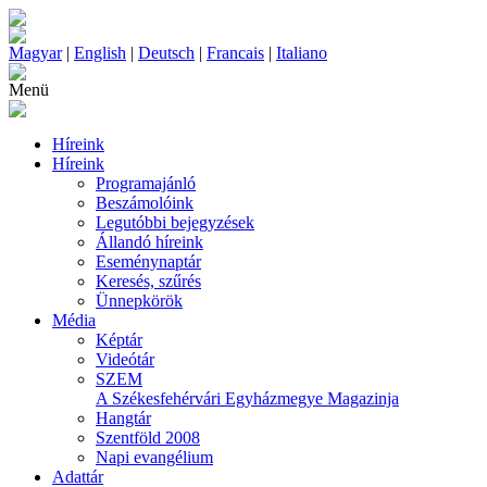
Magyar
|
English
|
Deutsch
|
Francais
|
Italiano
Menü
Híreink
Híreink
Programajánló
Beszámolóink
Legutóbbi bejegyzések
Állandó híreink
Eseménynaptár
Keresés, szűrés
Ünnepkörök
Média
Képtár
Videótár
SZEM
A Székesfehérvári Egyházmegye Magazinja
Hangtár
Szentföld 2008
Napi evangélium
Adattár