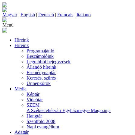
Magyar
|
English
|
Deutsch
|
Francais
|
Italiano
Menü
Híreink
Híreink
Programajánló
Beszámolóink
Legutóbbi bejegyzések
Állandó híreink
Eseménynaptár
Keresés, szűrés
Ünnepkörök
Média
Képtár
Videótár
SZEM
A Székesfehérvári Egyházmegye Magazinja
Hangtár
Szentföld 2008
Napi evangélium
Adattár