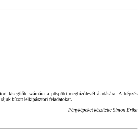
sztori kisegítők számára a püspöki megbízólevél átadására. A képzés
ájuk bízott lelkipásztori feladatokat.
Fényképeket készítette Simon Erika