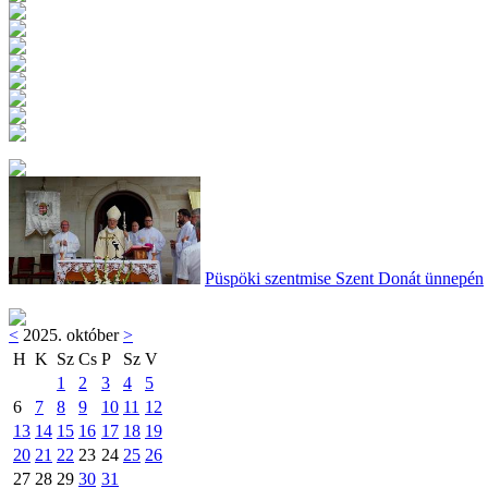
Püspöki szentmise Szent Donát ünnepén
<
2025. október
>
H
K
Sz
Cs
P
Sz
V
1
2
3
4
5
6
7
8
9
10
11
12
13
14
15
16
17
18
19
20
21
22
23
24
25
26
27
28
29
30
31