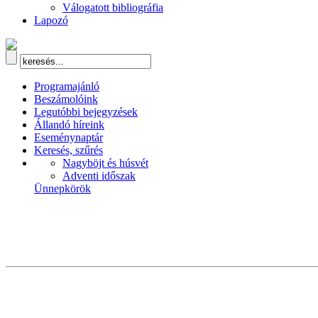
Válogatott bibliográfia
Lapozó
Programajánló
Beszámolóink
Legutóbbi bejegyzések
Állandó híreink
Eseménynaptár
Keresés, szűrés
Nagyböjt és húsvét
Adventi időszak
Ünnepkörök