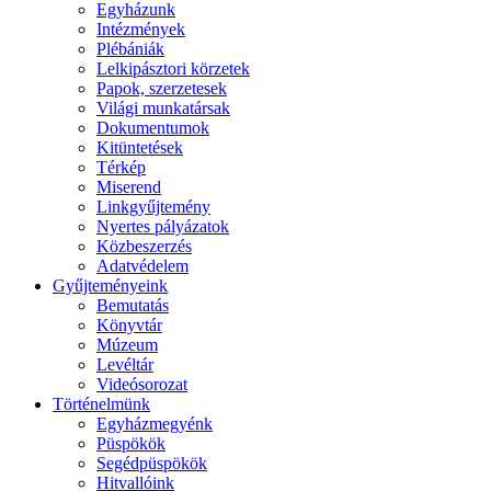
Egyházunk
Intézmények
Plébániák
Lelkipásztori körzetek
Papok, szerzetesek
Világi munkatársak
Dokumentumok
Kitüntetések
Térkép
Miserend
Linkgyűjtemény
Nyertes pályázatok
Közbeszerzés
Adatvédelem
Gyűjteményeink
Bemutatás
Könyvtár
Múzeum
Levéltár
Videósorozat
Történelmünk
Egyházmegyénk
Püspökök
Segédpüspökök
Hitvallóink