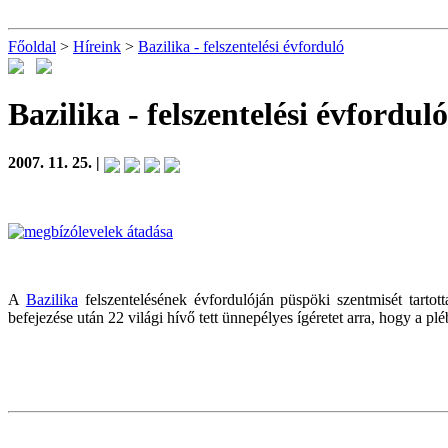
Főoldal
>
Híreink
>
Bazilika - felszentelési évforduló
Bazilika - felszentelési évforduló
2007. 11. 25. |
A
Bazilika
felszentelésének évfordulóján püspöki szentmisét tartot
befejezése után 22 világi hívő tett ünnepélyes ígéretet arra, hogy a plé