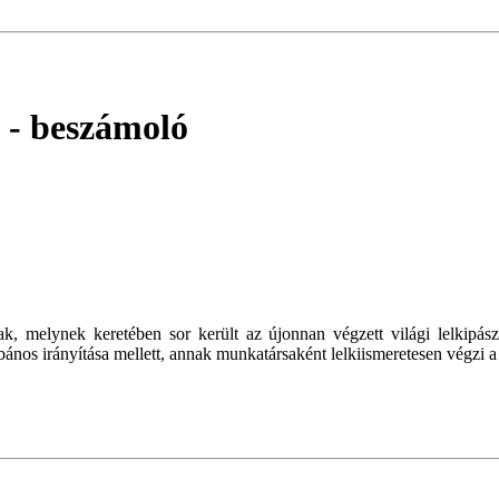
- beszámoló
tak, melynek keretében sor került az újonnan végzett világi lelkipá
bános irányítása mellett, annak munkatársaként lelkiismeretesen végzi a r