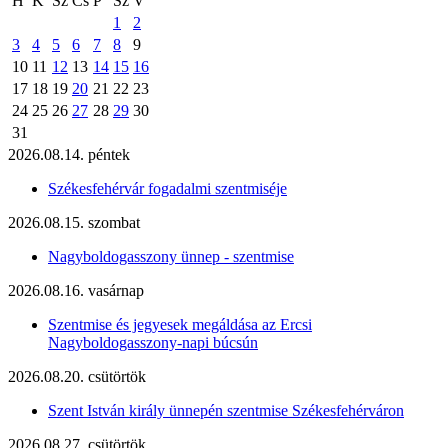
H
K
Sz
Cs
P
Sz
V
1
2
3
4
5
6
7
8
9
10
11
12
13
14
15
16
17
18
19
20
21
22
23
24
25
26
27
28
29
30
31
2026.08.14. péntek
Székesfehérvár fogadalmi szentmiséje
2026.08.15. szombat
Nagyboldogasszony ünnep - szentmise
2026.08.16. vasárnap
Szentmise és jegyesek megáldása az Ercsi
Nagyboldogasszony-napi búcsún
2026.08.20. csütörtök
Szent István király ünnepén szentmise Székesfehérváron
2026.08.27. csütörtök