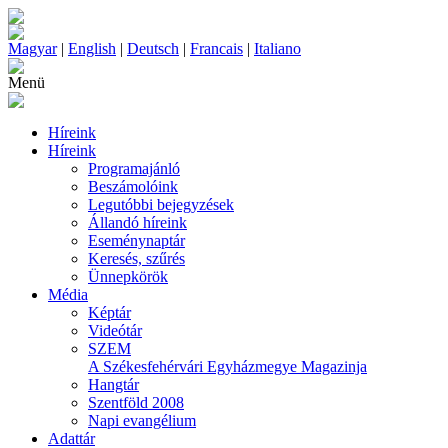
Magyar
|
English
|
Deutsch
|
Francais
|
Italiano
Menü
Híreink
Híreink
Programajánló
Beszámolóink
Legutóbbi bejegyzések
Állandó híreink
Eseménynaptár
Keresés, szűrés
Ünnepkörök
Média
Képtár
Videótár
SZEM
A Székesfehérvári Egyházmegye Magazinja
Hangtár
Szentföld 2008
Napi evangélium
Adattár